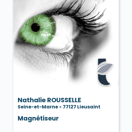
Égligny 77126
Égreville 77620
Émerainville 77184
Esbly 77450
Esmans 77940
Étrépilly 77139
Everly 77157
Évry-Grégy-sur-Yerre 77166
Faremoutiers 77515
Favières 77220
Faÿ-lès-Nemours 77167
Féricy 77133
Férolles-Attilly 77150
Ferrières-en-Brie 77164
La Ferté-Gaucher 77320
La Ferté-sous-Jouarre 77260
Flagy 77940
Fleury-en-Bière 77930
Fontainebleau 77300
Fontaine-Fourches 77480
Fontaine-le-Port 77590
Fontains 77370
Fontenailles 77370
Fontenay-Trésigny 77610
Forfry 77165
Nathalie ROUSSELLE
Forges 77130
Fouju 77390
Seine-et-Marne
»
77127 Lieusaint
Fresnes-sur-Marne 77410
Frétoy 77320
Fromont 77760
Fublaines 77470
Magnétiseur
Garentreville 77890
Gastins 77370
La Genevraye 77690