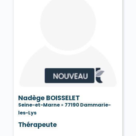
Marcilly 77139
Les Marêts 77560
Mareuil-lès-Meaux 77100
Marles-en-Brie 77610
Marolles-en-Brie 77120
Marolles-sur-Seine 77130
Mary-sur-Marne 77440
Mauperthuis 77120
Mauregard 77990
May-en-Multien 77145
Meaux 77100
Le Mée-sur-Seine 77350
Meigneux 77520
Meilleray 77320
Melun 77000
Melz-sur-Seine 77171
Méry-sur-Marne 77730
Le Mesnil-Amelot 77990
Messy 77410
Misy-sur-Yonne 77130
Mitry-Mory 77290
Moisenay 77950
Moissy-Cramayel 77550
Mondreville 77570
Nadège BOISSELET
Mons-en-Montois 77520
Seine-et-Marne
»
77190 Dammarie-
Montceaux-lès-Meaux 77470
les-Lys
Montceaux-lès-Provins 77151
Montcourt-Fromonville 77140
Thérapeute
Montdauphin 77320
Montenils 77320
Montereau-Fault-Yonne 77130