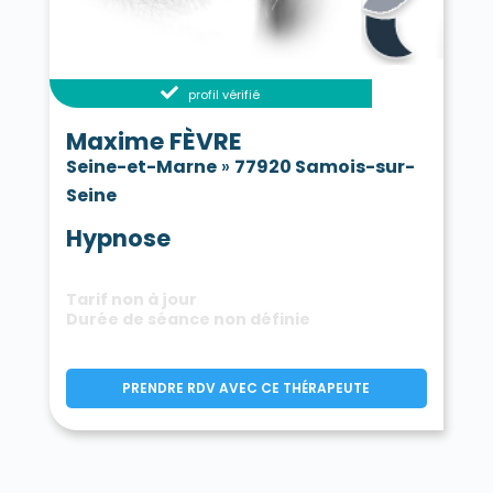
Noisy-sur-École 77123
Nonville 77140
Noyen-sur-Seine 77114
Obsonville 77890
Ocquerre 77440
Oissery 77178
Orly-sur-Morin 77750
Ormesson 77167
profil vérifié
Les Ormes-sur-Voulzie 77134
Othis 77280
Maxime FÈVRE
Ozoir-la-Ferrière 77330
Ozouer-le-Voulgis 77390
Paley 77710
Seine-et-Marne
»
77920 Samois-sur-
Pamfou 77830
Paroy 77520
Seine
Passy-sur-Seine 77480
Pécy 77970
Penchard 77124
Perthes 77930
Hypnose
Pézarches 77131
Pierre-Levée 77580
Le Pin 77181
Le Plessis-aux-Bois 77165
Le Plessis-Feu-Aussoux 77540
Tarif non à jour
Durée de séance non définie
Le Plessis-l'Évêque 77165
Le Plessis-Placy 77440
Poigny 77160
Poincy 77470
Poligny 77167
PRENDRE RDV AVEC CE THÉRAPEUTE
Pommeuse 77515
Pomponne 77400
Pontault-Combault 77340
Pontcarré 77135
Précy-sur-Marne 77410
Presles-en-Brie 77220
Pringy 77310
Provins 77160
Puisieux 77139