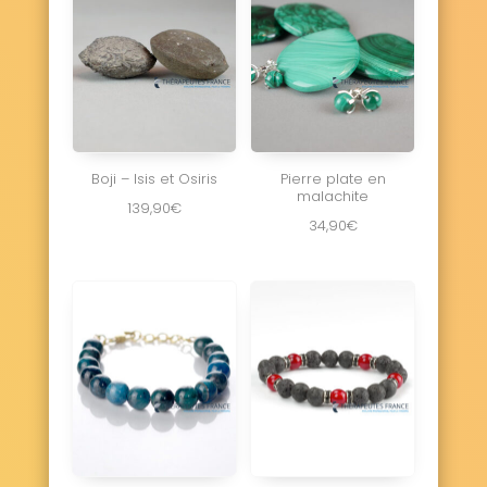
Ville-Saint-Jacques 77130
Villevaudé 77410
Villiers-en-Bière 77190
Villiers-Saint-Georges 77560
Villiers-sous-Grez 77760
Villiers-sur-Morin 77580
Villiers-sur-Seine 77114
Villuis 77480
Vimpelles 77520
Vinantes 77230
Vincy-Manœuvre 77139
Voinsles 77540
Boji – Isis et Osiris
Pierre plate en
Voisenon 77950
Voulangis 77580
malachite
139,90
€
Voulton 77560
Voulx 77940
34,90
€
Vulaines-lès-Provins 77160
Vulaines-sur-Seine 77870
Yèbles 77390