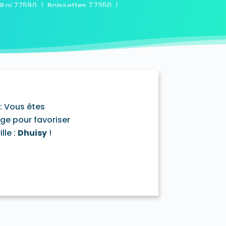
-Roi 77590
Boissettes 77350
7169
Boitron 77750
Bombon 77720
0
Bransles 77620
ou-sur-Chantereine 77177
s 77760
Cannes-Écluse 77130
-en-Montois 77520
Chalautre-la-Petite 77160
77430
Champcenest 77560
Chanteloup-en-Brie 77600
outils 77320
: Vous êtes
mentray 77410
Charny 77410
age pour favoriser
elet-en-Brie 77820
lle :
Dhuisy
!
in-Neufmontiers 77124
ssy 77700
Chevrainvilliers 77760
77730
Claye-Souilly 77410
0
Conches-sur-Gondoire 77600
-Dames 77860
les-en-Bassée 77126
0
Courtry 77181
Coutençon 77154
0
Crisenoy 77390
Cuisy 77165
Dagny 77320