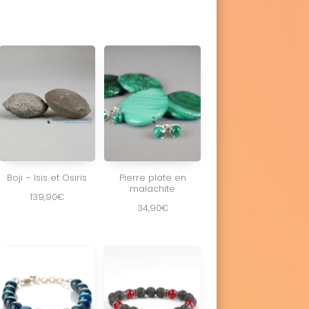
Boji – Isis et Osiris
Pierre plate en
malachite
139,90
€
34,90
€