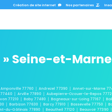
Création de site internet
Nos partenaires
Inscr
 » Seine-et-Marne
Amponville 77760
Andrezel 77390
Annet-sur-Marne 77
 77440
Arville 77890
Aubepierre-Ozouer-le-Repos 777
von 77210
Baby 77480
Bagneaux-sur-Loing 77167
Bai
30
Barbizon 77630
Barcy 77910
Bassevelle 77750
B
t-du-Gâtinais 77890
Beautheil 77120
Beauvoir 77390