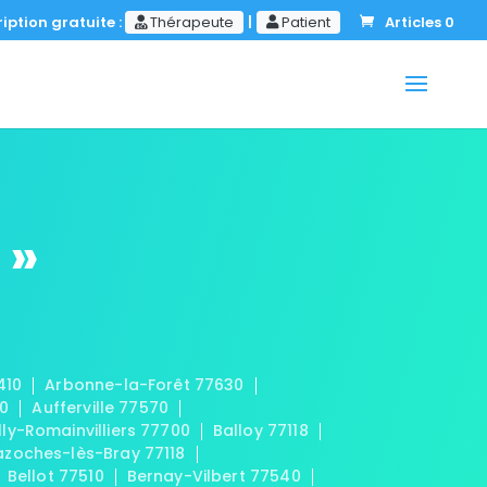
iption gratuite :
Thérapeute
|
Patient
Articles 0
 »
410
Arbonne-la-Forêt 77630
20
Aufferville 77570
lly-Romainvilliers 77700
Balloy 77118
azoches-lès-Bray 77118
Bellot 77510
Bernay-Vilbert 77540