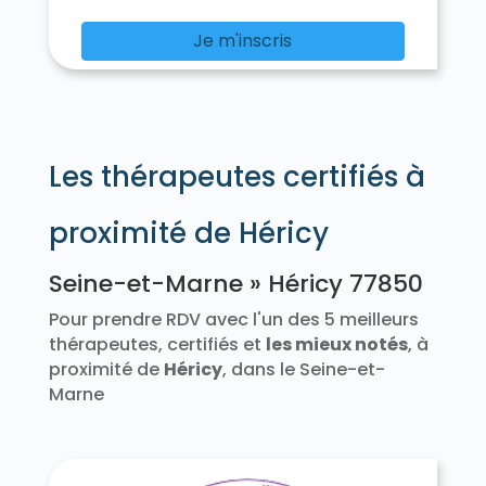
Chalautre-la-Petite 77160
Chalifert 77144
Chalmaison 77650
Chambry 77910
Je m'inscris
Chamigny 77260
Champagne-sur-Seine 77430
Champcenest 77560
Champdeuil 77390
Champeaux 77720
Champs-sur-Marne 77420
Les thérapeutes certifiés à
Changis-sur-Marne 77660
Chanteloup-en-Brie 77600
La Chapelle-Gauthier 77720
proximité de Héricy
La Chapelle-Iger 77540
La Chapelle-la-Reine 77760
Seine-et-Marne » Héricy 77850
La Chapelle-Moutils 77320
La Chapelle-Rablais 77370
Pour prendre RDV avec l'un des 5 meilleurs
La Chapelle-Saint-Sulpice 77160
thérapeutes, certifiés et
les mieux notés
, à
Les Chapelles-Bourbon 77610
proximité de
Héricy
, dans le Seine-et-
Charmentray 77410
Charny 77410
Marne
Chartrettes 77590
Chartronges 77320
Châteaubleau 77370
Château-Landon 77570
Le Châtelet-en-Brie 77820