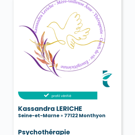
Châtenay-sur-Seine 77126
Châtenoy 77167
Châtillon-la-Borde 77820
Châtres 77610
Chauconin-Neufmontiers 77124
Chauffry 77169
Chaumes-en-Brie 77390
Chelles 77500
Chenoise 77160
Chenou 77570
Chessy 77700
Chevrainvilliers 77760
Chevru 77320
Chevry-Cossigny 77173
Chevry-en-Sereine 77710
Choisy-en-Brie 77320
Citry 77730
Claye-Souilly 77410
Clos-Fontaine 77370
Cocherel 77440
Collégien 77090
Combs-la-Ville 77380
Compans 77290
Conches-sur-Gondoire 77600
profil vérifié
Condé-Sainte-Libiaire 77450
Congis-sur-Thérouanne 77440
Kassandra LERICHE
Coubert 77170
Seine-et-Marne
»
77122 Monthyon
Couilly-Pont-aux-Dames 77860
Coulombs-en-Valois 77840
Coulommes 77580
Coulommiers 77120
Psychothérapie
Coupvray 77700