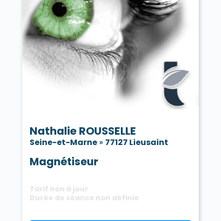
Égligny 77126
Égreville 77620
Émerainville 77184
Esbly 77450
Esmans 77940
Étrépilly 77139
Everly 77157
Évry-Grégy-sur-Yerre 77166
Faremoutiers 77515
Favières 77220
Faÿ-lès-Nemours 77167
Féricy 77133
Férolles-Attilly 77150
Ferrières-en-Brie 77164
La Ferté-Gaucher 77320
La Ferté-sous-Jouarre 77260
Flagy 77940
Fleury-en-Bière 77930
Fontainebleau 77300
Nathalie ROUSSELLE
Fontaine-Fourches 77480
Fontaine-le-Port 77590
Fontains 77370
Seine-et-Marne
»
77127 Lieusaint
Fontenailles 77370
Magnétiseur
Fontenay-Trésigny 77610
Forfry 77165
Forges 77130
Fouju 77390
Fresnes-sur-Marne 77410
Frétoy 77320
Tarif non à jour
Fromont 77760
Fublaines 77470
Durée de séance non définie
Garentreville 77890
Gastins 77370
La Genevraye 77690