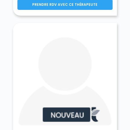
Germigny-l'Évêque 77910
PRENDRE RDV AVEC CE THÉRAPEUTE
Germigny-sous-Coulombs 77840
Gesvres-le-Chapitre 77165
Giremoutiers 77120
Gironville 77890
Gouaix 77114
Gouvernes 77400
La Grande-Paroisse 77130
Grandpuits-Bailly-Carrois 77720
Gravon 77118
Gressy 77410
Gretz-Armainvilliers 77220
Grez-sur-Loing 77880
Grisy-Suisnes 77166
Grisy-sur-Seine 77480
Guérard 77580
Guercheville 77760
Guermantes 77600
Guignes 77390
Gurcy-le-Châtel 77520
Hautefeuille 77515
La Haute-Maison 77580
Héricy 77850
Hermé 77114
Hondevilliers 77510
La Houssaye-en-Brie 77610
Ichy 77890
Isles-les-Meldeuses 77440
Isles-lès-Villenoy 77450
Iverny 77165
Jablines 77450
Jaignes 77440
Jaulnes 77480
Jossigny 77600
Jouarre 77640
Jouy-le-Châtel 77970