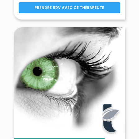
Montereau-sur-le-Jard 77950
PRENDRE RDV AVEC CE THÉRAPEUTE
Montévrain 77144
Montgé-en-Goële 77230
Monthyon 77122
Montigny-le-Guesdier 77480
Montigny-Lencoup 77520
Montigny-sur-Loing 77690
Montmachoux 77940
Montolivet 77320
Montry 77450
Moret-Loing-et-Orvanne 77250
Mormant 77720
Mortcerf 77163
Mortery 77160
Mouroux 77120
Mousseaux-lès-Bray 77480
Moussy-le-Neuf 77230
Moussy-le-Vieux 77230
Mouy-sur-Seine 77480
Nandy 77176
Nangis 77370
Nanteau-sur-Essonne 77760
Nanteau-sur-Lunain 77710
Nanteuil-lès-Meaux 77100
Nanteuil-sur-Marne 77730
Nantouillet 77230
Nemours 77140
Neufmoutiers-en-Brie 77610
Noisiel 77186
Noisy-Rudignon 77940