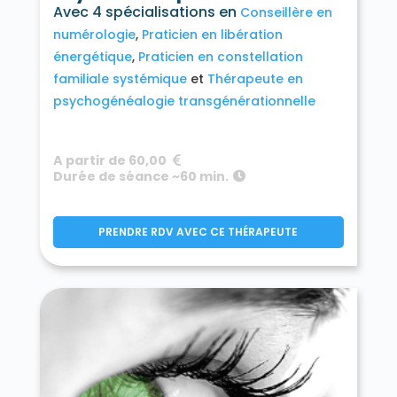
Avec 4 spécialisations en
Conseillère en
Courcelles-en-Bassée 77126
numérologie
Praticien en libération
Courchamp 77560
Courpalay 77540
Courquetaine 77390
Courtacon 77560
énergétique
Praticien en constellation
Courtomer 77390
Courtry 77181
familiale systémique
Thérapeute en
Coutençon 77154
Coutevroult 77580
psychogénéalogie transgénérationnelle
Crécy-la-Chapelle 77580
Crégy-lès-Meaux 77124
Crèvecœur-en-Brie 77610
Crisenoy 77390
A partir de 60,00
Croissy-Beaubourg 77183
Durée de séance ~60 min.
La Croix-en-Brie 77370
Crouy-sur-Ourcq 77840
Cucharmoy 77160
Cuisy 77165
Dagny 77320
PRENDRE RDV AVEC CE THÉRAPEUTE
Dammarie-les-Lys 77190
Dammartin-en-Goële 77230
Dammartin-sur-Tigeaux 77163
Dampmart 77400
Darvault 77140
Dhuisy 77440
Diant 77940
Donnemarie-Dontilly 77520
Dormelles 77130
Doue 77510
Douy-la-Ramée 77139
Échouboulains 77830
Les Écrennes 77820