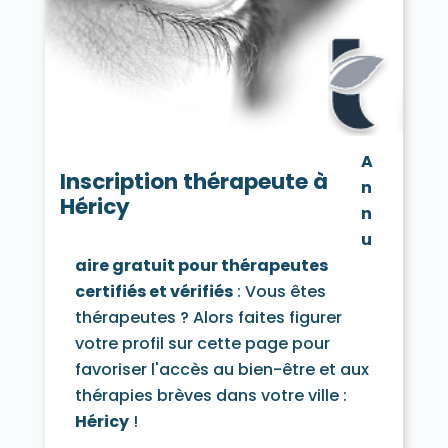
Boissise-la-Bertrand 77350
Boissise-le-Roi 77310
Boissy-aux-Cailles 77760
Boissy-le-Châtel 77169
Boitron 77750
Bombon 77720
Bougligny 77570
Boulancourt 77760
Bouleurs 77580
Bourron-Marlotte 77780
Boutigny 77470
A
Bransles 77620
Bray-sur-Seine 77480
Inscription thérapeute à
n
Bréau 77720
Brie-Comte-Robert 77170
Héricy
La Brosse-Montceaux 77940
n
Brou-sur-Chantereine 77177
Burcy 77760
u
Bussières 77750
aire gratuit pour thérapeutes
Bussy-Saint-Georges 77600
certifiés et vérifiés
: Vous êtes
Bussy-Saint-Martin 77600
Buthiers 77760
Cannes-Écluse 77130
Carnetin 77400
thérapeutes ? Alors faites figurer
La Celle-sur-Morin 77515
Cély 77930
votre profil sur cette page pour
Cerneux 77320
Cesson 77240
favoriser l'accès au bien-être et aux
Cessoy-en-Montois 77520
thérapies brèves dans votre ville :
Chailly-en-Bière 77930
Chailly-en-Brie 77120
Chaintreaux 77460
Héricy
!
Chalautre-la-Grande 77171