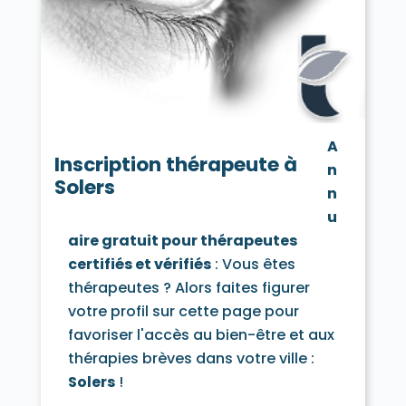
Boissise-la-Bertrand 77350
Boissise-le-Roi 77310
Boissy-aux-Cailles 77760
Boissy-le-Châtel 77169
Boitron 77750
Bombon 77720
Bougligny 77570
Boulancourt 77760
Bouleurs 77580
Bourron-Marlotte 77780
Boutigny 77470
A
Bransles 77620
Bray-sur-Seine 77480
Inscription thérapeute à
n
Bréau 77720
Brie-Comte-Robert 77170
Solers
La Brosse-Montceaux 77940
n
Brou-sur-Chantereine 77177
Burcy 77760
u
Bussières 77750
aire gratuit pour thérapeutes
Bussy-Saint-Georges 77600
certifiés et vérifiés
: Vous êtes
Bussy-Saint-Martin 77600
Buthiers 77760
Cannes-Écluse 77130
Carnetin 77400
thérapeutes ? Alors faites figurer
La Celle-sur-Morin 77515
Cély 77930
votre profil sur cette page pour
Cerneux 77320
Cesson 77240
favoriser l'accès au bien-être et aux
Cessoy-en-Montois 77520
thérapies brèves dans votre ville :
Chailly-en-Bière 77930
Chailly-en-Brie 77120
Chaintreaux 77460
Solers
!
Chalautre-la-Grande 77171