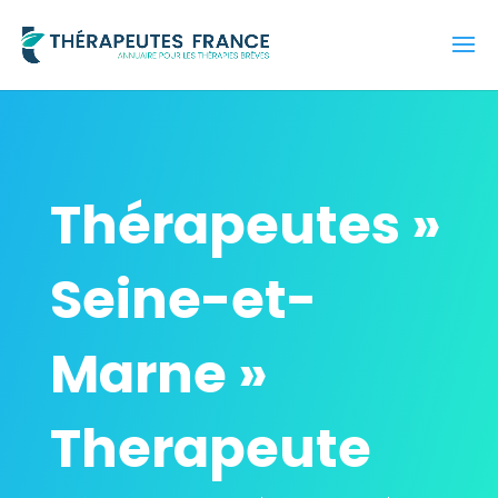
Thérapeutes »
Seine-et-
Marne »
Therapeute