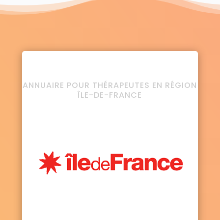
Quiers 77720
Quincy-Voisins 77860
Rampillon 77370
Réau 77550
Rebais 77510
Recloses 77760
Remauville 77710
Reuil-en-Brie 77260
La Rochette 77000
Roissy-en-Brie 77680
Rouilly 77160
Rouvres 77230
Rozay-en-Brie 77540
Rubelles 77950
Rumont 77760
Rupéreux 77560
ANNUAIRE POUR THÉRAPEUTES EN RÉGION
Saâcy-sur-Marne 77730
ÎLE-DE-FRANCE
Sablonnières 77510
Saint-Ange-le-Viel 77710
Saint-Augustin 77515
Saint-Barthélemy 77320
Saint-Brice 77160
Saint-Cyr-sur-Morin 77750
Saint-Denis-lès-Rebais 77510
Sainte-Aulde 77260
Sainte-Colombe 77650
Saint-Fargeau-Ponthierry 77310
Saint-Fiacre 77470
Saint-Germain-Laval 77130
Saint-Germain-Laxis 77950