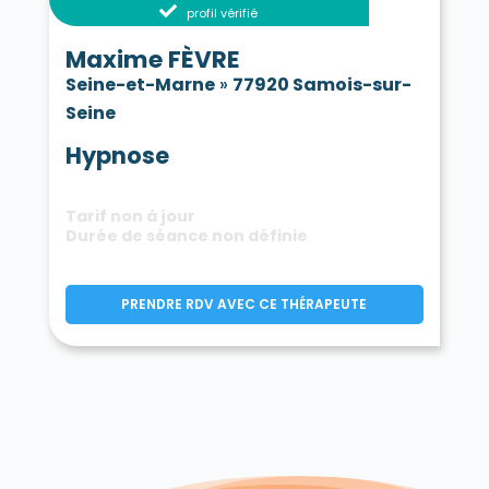
profil vérifié
Noisy-sur-École 77123
Nonville 77140
Noyen-sur-Seine 77114
Obsonville 77890
Maxime FÈVRE
Ocquerre 77440
Oissery 77178
Seine-et-Marne
»
77920 Samois-sur-
Orly-sur-Morin 77750
Ormesson 77167
Seine
Les Ormes-sur-Voulzie 77134
Othis 77280
Ozoir-la-Ferrière 77330
Hypnose
Ozouer-le-Voulgis 77390
Paley 77710
Pamfou 77830
Paroy 77520
Passy-sur-Seine 77480
Pécy 77970
Tarif non à jour
Penchard 77124
Perthes 77930
Durée de séance non définie
Pézarches 77131
Pierre-Levée 77580
Le Pin 77181
Le Plessis-aux-Bois 77165
Le Plessis-Feu-Aussoux 77540
PRENDRE RDV AVEC CE THÉRAPEUTE
Le Plessis-l'Évêque 77165
Le Plessis-Placy 77440
Poigny 77160
Poincy 77470
Poligny 77167
Pommeuse 77515
Pomponne 77400
Pontault-Combault 77340
Pontcarré 77135
Précy-sur-Marne 77410
Presles-en-Brie 77220
Pringy 77310
Provins 77160
Puisieux 77139