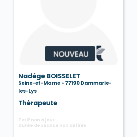
Marcilly 77139
Les Marêts 77560
Mareuil-lès-Meaux 77100
Marles-en-Brie 77610
Marolles-en-Brie 77120
Marolles-sur-Seine 77130
Mary-sur-Marne 77440
Mauperthuis 77120
Mauregard 77990
May-en-Multien 77145
Meaux 77100
Le Mée-sur-Seine 77350
Meigneux 77520
Meilleray 77320
Melun 77000
Melz-sur-Seine 77171
Méry-sur-Marne 77730
Nadège BOISSELET
Le Mesnil-Amelot 77990
Messy 77410
Misy-sur-Yonne 77130
Mitry-Mory 77290
Seine-et-Marne
»
77190 Dammarie-
Moisenay 77950
Moissy-Cramayel 77550
les-Lys
Mondreville 77570
Mons-en-Montois 77520
Thérapeute
Montceaux-lès-Meaux 77470
Montceaux-lès-Provins 77151
Montcourt-Fromonville 77140
Tarif non à jour
Durée de séance non définie
Montdauphin 77320
Montenils 77320
Montereau-Fault-Yonne 77130