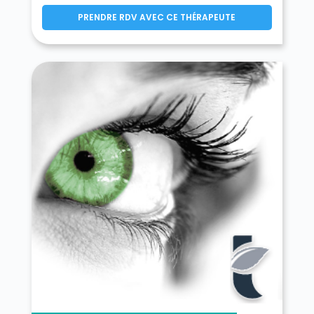
Montereau-sur-le-Jard 77950
PRENDRE RDV AVEC CE THÉRAPEUTE
Montévrain 77144
Montgé-en-Goële 77230
Monthyon 77122
Montigny-le-Guesdier 77480
Montigny-Lencoup 77520
Montigny-sur-Loing 77690
Montmachoux 77940
Montolivet 77320
Montry 77450
Moret-Loing-et-Orvanne 77250
Mormant 77720
Mortcerf 77163
Mortery 77160
Mouroux 77120
Mousseaux-lès-Bray 77480
Moussy-le-Neuf 77230
Moussy-le-Vieux 77230
Mouy-sur-Seine 77480
Nandy 77176
Nangis 77370
Nanteau-sur-Essonne 77760
Nanteau-sur-Lunain 77710
Nanteuil-lès-Meaux 77100
Nanteuil-sur-Marne 77730
Nantouillet 77230
Nemours 77140
Neufmoutiers-en-Brie 77610
Noisiel 77186
Noisy-Rudignon 77940