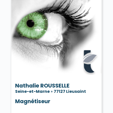
Égligny 77126
Égreville 77620
Émerainville 77184
Esbly 77450
Esmans 77940
Étrépilly 77139
Everly 77157
Évry-Grégy-sur-Yerre 77166
Faremoutiers 77515
Favières 77220
Faÿ-lès-Nemours 77167
Féricy 77133
Férolles-Attilly 77150
Ferrières-en-Brie 77164
La Ferté-Gaucher 77320
La Ferté-sous-Jouarre 77260
Flagy 77940
Fleury-en-Bière 77930
Fontainebleau 77300
Fontaine-Fourches 77480
Fontaine-le-Port 77590
Fontains 77370
Fontenailles 77370
Fontenay-Trésigny 77610
Forfry 77165
Nathalie ROUSSELLE
Forges 77130
Fouju 77390
Seine-et-Marne
»
77127 Lieusaint
Fresnes-sur-Marne 77410
Frétoy 77320
Fromont 77760
Fublaines 77470
Magnétiseur
Garentreville 77890
Gastins 77370
La Genevraye 77690