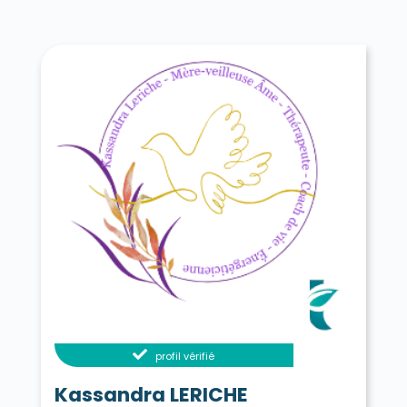
Châtenay-sur-Seine 77126
Châtenoy 77167
Châtillon-la-Borde 77820
Châtres 77610
Chauconin-Neufmontiers 77124
Chauffry 77169
Chaumes-en-Brie 77390
Chelles 77500
Chenoise 77160
Chenou 77570
Chessy 77700
Chevrainvilliers 77760
Chevru 77320
Chevry-Cossigny 77173
Chevry-en-Sereine 77710
Choisy-en-Brie 77320
Citry 77730
Claye-Souilly 77410
Clos-Fontaine 77370
Cocherel 77440
Collégien 77090
Combs-la-Ville 77380
Compans 77290
Conches-sur-Gondoire 77600
Condé-Sainte-Libiaire 77450
Congis-sur-Thérouanne 77440
Coubert 77170
Couilly-Pont-aux-Dames 77860
profil vérifié
Coulombs-en-Valois 77840
Coulommes 77580
Coulommiers 77120
Kassandra LERICHE
Coupvray 77700