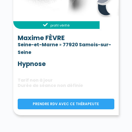
Noisy-sur-École 77123
Nonville 77140
Noyen-sur-Seine 77114
Obsonville 77890
Ocquerre 77440
Oissery 77178
Orly-sur-Morin 77750
Ormesson 77167
profil vérifié
Les Ormes-sur-Voulzie 77134
Othis 77280
Maxime FÈVRE
Ozoir-la-Ferrière 77330
Ozouer-le-Voulgis 77390
Paley 77710
Seine-et-Marne
»
77920 Samois-sur-
Pamfou 77830
Paroy 77520
Seine
Passy-sur-Seine 77480
Pécy 77970
Penchard 77124
Perthes 77930
Hypnose
Pézarches 77131
Pierre-Levée 77580
Le Pin 77181
Le Plessis-aux-Bois 77165
Le Plessis-Feu-Aussoux 77540
Tarif non à jour
Durée de séance non définie
Le Plessis-l'Évêque 77165
Le Plessis-Placy 77440
Poigny 77160
Poincy 77470
Poligny 77167
PRENDRE RDV AVEC CE THÉRAPEUTE
Pommeuse 77515
Pomponne 77400
Pontault-Combault 77340
Pontcarré 77135
Précy-sur-Marne 77410
Presles-en-Brie 77220
Pringy 77310
Provins 77160
Puisieux 77139