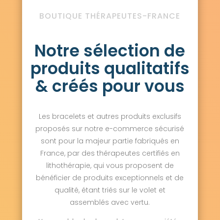
Saint-Thibault-des-Vignes 77400
BOUTIQUE THÉRAPEUTES-FRANCE
Salins 77148
Sammeron 77260
Samois-sur-Seine 77920
Samoreau 77210
Sancy 77580
Sancy-lès-Provins 77320
Notre sélection de
Savigny-le-Temple 77176
Savins 77650
Seine-Port 77240
Sept-Sorts 77260
produits qualitatifs
Serris 77700
Servon 77170
& créés pour vous
Signy-Signets 77640
Sigy 77520
Sivry-Courtry 77115
Sognolles-en-Montois 77520
Soignolles-en-Brie 77111
Soisy-Bouy 77650
Les bracelets et autres produits exclusifs
Solers 77111
Souppes-sur-Loing 77460
proposés sur notre e-commerce sécurisé
Sourdun 77171
Tancrou 77440
sont pour la majeur partie fabriqués en
Thénisy 77520
Thieux 77230
France, par des thérapeutes certifiés en
Thomery 77810
Thorigny-sur-Marne 77400
Thoury-Férottes 77940
Tigeaux 77163
lithothérapie, qui vous proposent de
La Tombe 77130
Torcy 77200
bénéficier de produits exceptionnels et de
Touquin 77131
Tournan-en-Brie 77220
qualité, étant triés sur le volet et
Tousson 77123
La Trétoire 77510
assemblés avec vertu.
Treuzy-Levelay 77710
Trilbardou 77450
Trilport 77470
Trocy-en-Multien 77440