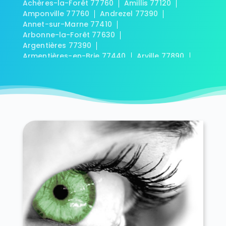
Achères-la-Forêt 77760
Amillis 77120
Amponville 77760
Andrezel 77390
Annet-sur-Marne 77410
Arbonne-la-Forêt 77630
Argentières 77390
Armentières-en-Brie 77440
Arville 77890
Aubepierre-Ozouer-le-Repos 77720
Aufferville 77570
Augers-en-Brie 77560
Aulnoy 77120
Avon 77210
Baby 77480
Bagneaux-sur-Loing 77167
Bailly-Romainvilliers 77700
Balloy 77118
Bannost-Villegagnon 77970
Barbey 77130
Barbizon 77630
Barcy 77910
Bassevelle 77750
Bazoches-lès-Bray 77118
Beauchery-Saint-Martin 77560
Beaumont-du-Gâtinais 77890
Beautheil 77120
Beauvoir 77390
Bellot 77510
Bernay-Vilbert 77540
Beton-Bazoches 77320
Bezalles 77970
Blandy 77115
Blennes 77940
Boisdon 77970
Bois-le-Roi 77590
Boissettes 77350