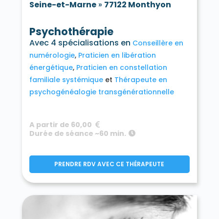
Seine-et-Marne
»
77122 Monthyon
Courcelles-en-Bassée 77126
Courchamp 77560
Courpalay 77540
Psychothérapie
Courquetaine 77390
Courtacon 77560
Courtomer 77390
Courtry 77181
Avec 4 spécialisations en
Conseillère en
Coutençon 77154
Coutevroult 77580
numérologie
Praticien en libération
Crécy-la-Chapelle 77580
énergétique
Praticien en constellation
Crégy-lès-Meaux 77124
familiale systémique
Thérapeute en
Crèvecœur-en-Brie 77610
Crisenoy 77390
psychogénéalogie transgénérationnelle
Croissy-Beaubourg 77183
La Croix-en-Brie 77370
Crouy-sur-Ourcq 77840
Cucharmoy 77160
Cuisy 77165
A partir de 60,00
Dagny 77320
Dammarie-les-Lys 77190
Durée de séance ~60 min.
Dammartin-en-Goële 77230
Dammartin-sur-Tigeaux 77163
Dampmart 77400
Darvault 77140
PRENDRE RDV AVEC CE THÉRAPEUTE
Dhuisy 77440
Diant 77940
Donnemarie-Dontilly 77520
Dormelles 77130
Doue 77510
Douy-la-Ramée 77139
Échouboulains 77830
Les Écrennes 77820