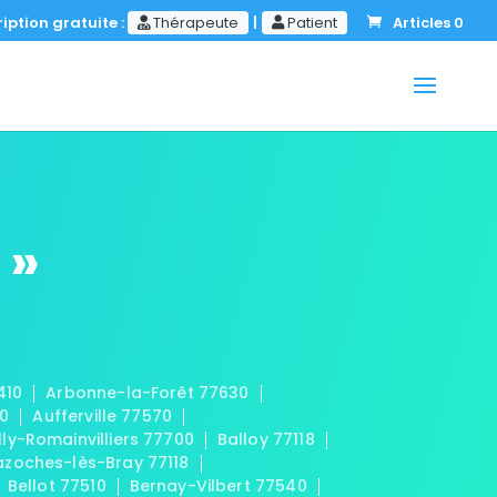
iption gratuite :
Thérapeute
|
Patient
Articles 0
 »
410
Arbonne-la-Forêt 77630
20
Aufferville 77570
lly-Romainvilliers 77700
Balloy 77118
azoches-lès-Bray 77118
Bellot 77510
Bernay-Vilbert 77540