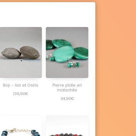
Boji – Isis et Osiris
Pierre plate en
malachite
139,90
€
34,90
€