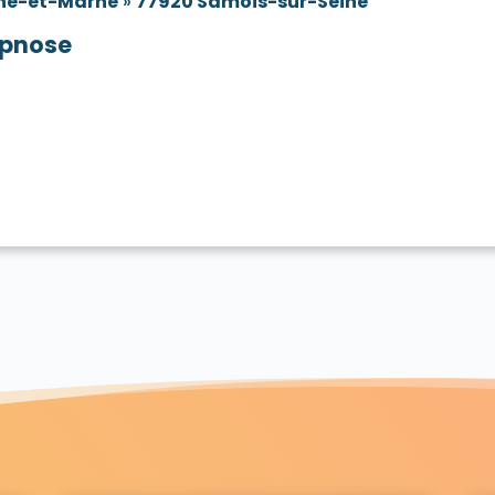
ne-et-Marne
»
77920 Samois-sur-Seine
pnose