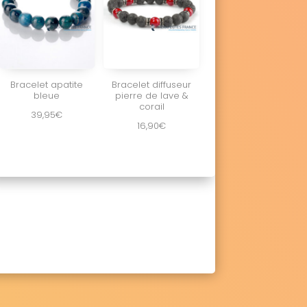
Bracelet apatite
Bracelet diffuseur
bleue
pierre de lave &
corail
39,95
€
16,90
€