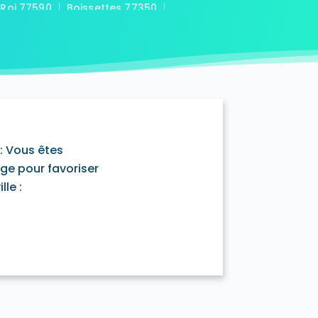
-Roi 77590
Boissettes 77350
7169
Boitron 77750
Bombon 77720
0
Bransles 77620
ou-sur-Chantereine 77177
s 77760
Cannes-Écluse 77130
-en-Montois 77520
Chalautre-la-Petite 77160
77430
Champcenest 77560
Chanteloup-en-Brie 77600
outils 77320
: Vous êtes
mentray 77410
Charny 77410
age pour favoriser
elet-en-Brie 77820
le :
in-Neufmontiers 77124
ssy 77700
Chevrainvilliers 77760
77730
Claye-Souilly 77410
0
Conches-sur-Gondoire 77600
-Dames 77860
les-en-Bassée 77126
0
Courtry 77181
Coutençon 77154
0
Crisenoy 77390
Cuisy 77165
Dagny 77320