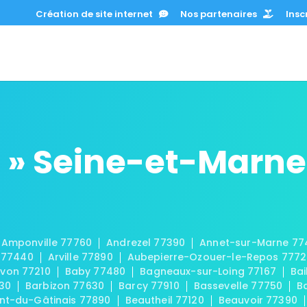
Création de site internet
Nos partenaires
Inscr
 » Seine-et-Marne
Amponville 77760
Andrezel 77390
Annet-sur-Marne 77
 77440
Arville 77890
Aubepierre-Ozouer-le-Repos 777
von 77210
Baby 77480
Bagneaux-sur-Loing 77167
Bai
30
Barbizon 77630
Barcy 77910
Bassevelle 77750
B
t-du-Gâtinais 77890
Beautheil 77120
Beauvoir 77390