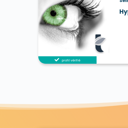
Sei
Hy
profil vérifié