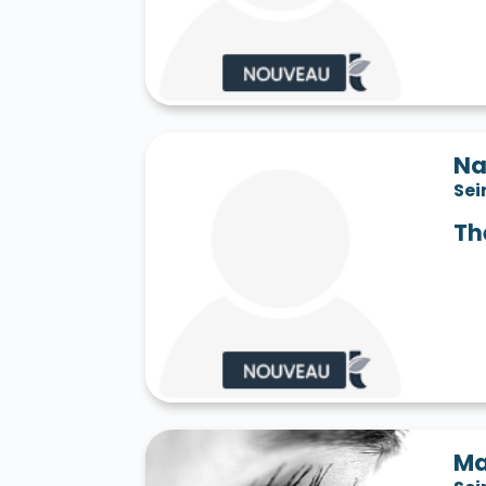
Saint-Jean-les-Deux-Jumeaux 77660
S
Saint-Mard 77230
Saint-Mars-Vieux-Ma
Saint-Martin-en-Bière 77630
Saint-Mér
Saint-Pathus 77178
Saint-Pierre-lès-N
Saint-Sauveur-sur-École 77930
Saint-S
Sammeron 77260
Samois-sur-Seine 77
Savins 77650
Seine-Port 77240
Sept-
Na
Sivry-Courtry 77115
Sognolles-en-Monto
Sei
Sourdun 77171
Tancrou 77440
Thénis
Tigeaux 77163
La Tombe 77130
Torcy
Th
Treuzy-Levelay 77710
Trilbardou 77450
Vaires-sur-Marne 77360
Valence-en-Br
Le Vaudoué 77123
Vaudoy-en-Brie 7714
Verneuil-l'Étang 77390
Vernou-la-Celle
Villebéon 77710
Villecerf 77250
Ville
Villeneuve-le-Comte 77174
Villeneuve-
Villeneuve-sur-Bellot 77510
Villenoy 77
Villiers-en-Bière 77190
Villiers-Saint-G
Villuis 77480
Vimpelles 77520
Vinant
Voulton 77560
Voulx 77940
Vulaines-
Ma