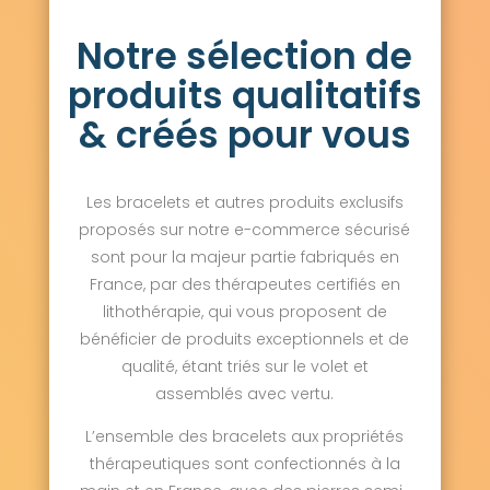
Saint-Thibault-des-Vignes 77400
Notre sélection de
Salins 77148
Sammeron 77260
Samois-sur-Seine 77920
Samoreau 77210
produits qualitatifs
Sancy 77580
Sancy-lès-Provins 77320
Savigny-le-Temple 77176
Savins 77650
& créés pour vous
Seine-Port 77240
Sept-Sorts 77260
Serris 77700
Servon 77170
Signy-Signets 77640
Sigy 77520
Les bracelets et autres produits exclusifs
Sivry-Courtry 77115
Sognolles-en-Montois 77520
proposés sur notre e-commerce sécurisé
Soignolles-en-Brie 77111
Soisy-Bouy 77650
sont pour la majeur partie fabriqués en
Solers 77111
Souppes-sur-Loing 77460
France, par des thérapeutes certifiés en
Sourdun 77171
Tancrou 77440
lithothérapie, qui vous proposent de
Thénisy 77520
Thieux 77230
bénéficier de produits exceptionnels et de
Thomery 77810
Thorigny-sur-Marne 77400
Thoury-Férottes 77940
Tigeaux 77163
qualité, étant triés sur le volet et
La Tombe 77130
Torcy 77200
assemblés avec vertu.
Touquin 77131
Tournan-en-Brie 77220
Tousson 77123
La Trétoire 77510
L’ensemble des bracelets aux propriétés
Treuzy-Levelay 77710
Trilbardou 77450
thérapeutiques sont confectionnés à la
Trilport 77470
Trocy-en-Multien 77440