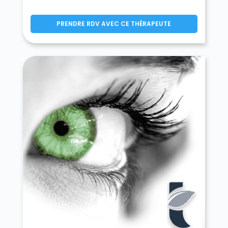
Montereau-sur-le-Jard 77950
Montévrain 77144
PRENDRE RDV AVEC CE THÉRAPEUTE
Montgé-en-Goële 77230
Monthyon 77122
Montigny-le-Guesdier 77480
Montigny-Lencoup 77520
Montigny-sur-Loing 77690
Montmachoux 77940
Montolivet 77320
Montry 77450
Moret-Loing-et-Orvanne 77250
Mormant 77720
Mortcerf 77163
Mortery 77160
Mouroux 77120
Mousseaux-lès-Bray 77480
Moussy-le-Neuf 77230
Moussy-le-Vieux 77230
Mouy-sur-Seine 77480
Nandy 77176
Nangis 77370
Nanteau-sur-Essonne 77760
Nanteau-sur-Lunain 77710
Nanteuil-lès-Meaux 77100
Nanteuil-sur-Marne 77730
Nantouillet 77230
Nemours 77140
Neufmoutiers-en-Brie 77610
Noisiel 77186
Noisy-Rudignon 77940