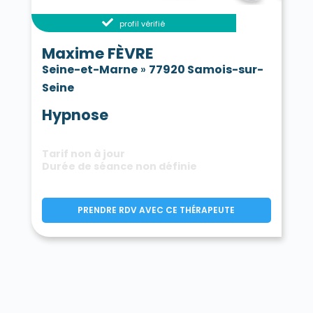
Noisy-sur-École 77123
Nonville 77140
profil vérifié
Noyen-sur-Seine 77114
Obsonville 77890
Ocquerre 77440
Oissery 77178
Maxime FÈVRE
Orly-sur-Morin 77750
Ormesson 77167
Seine-et-Marne
»
77920 Samois-sur-
Les Ormes-sur-Voulzie 77134
Othis 77280
Seine
Ozoir-la-Ferrière 77330
Ozouer-le-Voulgis 77390
Paley 77710
Hypnose
Pamfou 77830
Paroy 77520
Passy-sur-Seine 77480
Pécy 77970
Penchard 77124
Perthes 77930
Tarif non à jour
Pézarches 77131
Pierre-Levée 77580
Durée de séance non définie
Le Pin 77181
Le Plessis-aux-Bois 77165
Le Plessis-Feu-Aussoux 77540
Le Plessis-l'Évêque 77165
PRENDRE RDV AVEC CE THÉRAPEUTE
Le Plessis-Placy 77440
Poigny 77160
Poincy 77470
Poligny 77167
Pommeuse 77515
Pomponne 77400
Pontault-Combault 77340
Pontcarré 77135
Précy-sur-Marne 77410
Presles-en-Brie 77220
Pringy 77310
Provins 77160
Puisieux 77139