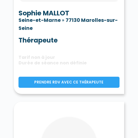
Jouy-sur-Morin 77320
Juilly 77230
Sophie MALLOT
Jutigny 77650
Lagny-sur-Marne 77400
Larchant 77760
Laval-en-Brie 77148
Seine-et-Marne
»
77130 Marolles-sur-
Léchelle 77171
Lescherolles 77320
Seine
Lesches 77450
Lésigny 77150
Leudon-en-Brie 77320
Lieusaint 77127
Thérapeute
Limoges-Fourches 77550
Lissy 77550
Liverdy-en-Brie 77220
Tarif non à jour
Livry-sur-Seine 77000
Lizines 77650
Durée de séance non définie
Lizy-sur-Ourcq 77440
Lognes 77185
Longperrier 77230
Longueville 77650
Lorrez-le-Bocage-Préaux 77710
PRENDRE RDV AVEC CE THÉRAPEUTE
Louan-Villegruis-Fontaine 77560
Luisetaines 77520
Lumigny-Nesles-Ormeaux 77540
Luzancy 77138
Machault 77133
La Madeleine-sur-Loing 77570
Magny-le-Hongre 77700
Maincy 77950
Maisoncelles-en-Brie 77580
Maisoncelles-en-Gâtinais 77570
Maison-Rouge 77370
Marchémoret 77230