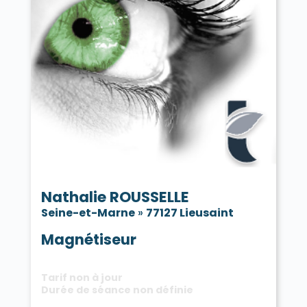
Égligny 77126
Égreville 77620
Émerainville 77184
Esbly 77450
Esmans 77940
Étrépilly 77139
Everly 77157
Évry-Grégy-sur-Yerre 77166
Faremoutiers 77515
Favières 77220
Faÿ-lès-Nemours 77167
Féricy 77133
Férolles-Attilly 77150
Ferrières-en-Brie 77164
La Ferté-Gaucher 77320
La Ferté-sous-Jouarre 77260
Flagy 77940
Fleury-en-Bière 77930
Fontainebleau 77300
Fontaine-Fourches 77480
Nathalie ROUSSELLE
Fontaine-le-Port 77590
Fontains 77370
Fontenailles 77370
Seine-et-Marne
»
77127 Lieusaint
Fontenay-Trésigny 77610
Forfry 77165
Magnétiseur
Forges 77130
Fouju 77390
Fresnes-sur-Marne 77410
Frétoy 77320
Fromont 77760
Fublaines 77470
Tarif non à jour
Garentreville 77890
Gastins 77370
Durée de séance non définie
La Genevraye 77690