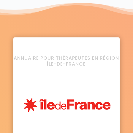
Quiers 77720
Quincy-Voisins 77860
Rampillon 77370
Réau 77550
Rebais 77510
Recloses 77760
Remauville 77710
Reuil-en-Brie 77260
La Rochette 77000
Roissy-en-Brie 77680
Rouilly 77160
Rouvres 77230
Rozay-en-Brie 77540
Rubelles 77950
Rumont 77760
Rupéreux 77560
Saâcy-sur-Marne 77730
ANNUAIRE POUR THÉRAPEUTES EN RÉGION
Sablonnières 77510
ÎLE-DE-FRANCE
Saint-Ange-le-Viel 77710
Saint-Augustin 77515
Saint-Barthélemy 77320
Saint-Brice 77160
Saint-Cyr-sur-Morin 77750
Saint-Denis-lès-Rebais 77510
Sainte-Aulde 77260
Sainte-Colombe 77650
Saint-Fargeau-Ponthierry 77310
Saint-Fiacre 77470
Saint-Germain-Laval 77130
Saint-Germain-Laxis 77950