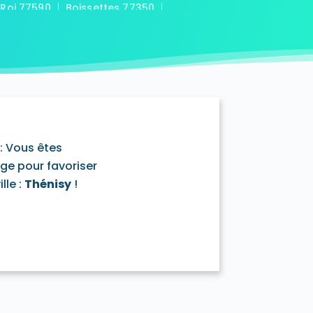
-Roi 77590
Boissettes 77350
7169
Boitron 77750
Bombon 77720
0
Bransles 77620
ou-sur-Chantereine 77177
s 77760
Cannes-Écluse 77130
-en-Montois 77520
Chalautre-la-Petite 77160
77430
Champcenest 77560
Chanteloup-en-Brie 77600
outils 77320
: Vous êtes
mentray 77410
Charny 77410
age pour favoriser
elet-en-Brie 77820
lle :
Thénisy
!
in-Neufmontiers 77124
ssy 77700
Chevrainvilliers 77760
77730
Claye-Souilly 77410
0
Conches-sur-Gondoire 77600
-Dames 77860
les-en-Bassée 77126
0
Courtry 77181
Coutençon 77154
0
Crisenoy 77390
Cuisy 77165
Dagny 77320