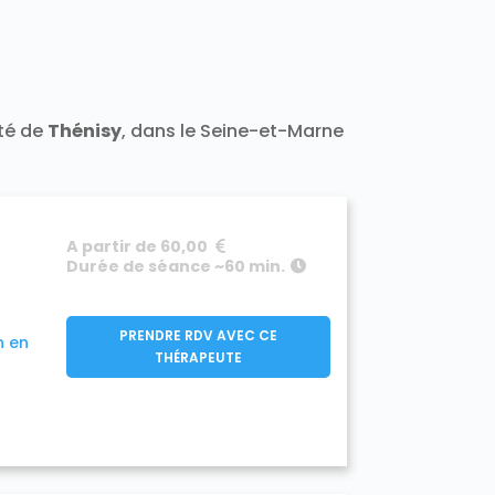
t 77400
Darvault 77140
a-Ramée 77139
Échouboulains 77830
7940
Étrépilly 77139
Everly 77157
y 77133
Férolles-Attilly 77150
leury-en-Bière 77930
nailles 77370
ité de
Thénisy
, dans le Seine-et-Marne
Frétoy 77320
Fromont 77760
77910
890
Gouaix 77114
Gouvernes 77400
-Armainvilliers 77220
e 77760
Guermantes 77600
A partir de 60,00
50
Hermé 77114
Hondevilliers 77510
Durée de séance ~60 min.
verny 77165
Jablines 77450
sur-Morin 77320
Juilly 77230
Lescherolles 77320
Lesches 77450
PRENDRE RDV AVEC CE
n en
iverdy-en-Brie 77220
THÉRAPEUTE
Longueville 77650
sles-Ormeaux 77540
Luzancy 77138
celles-en-Brie 77580
s Marêts 77560
0
Mary-sur-Marne 77440
7350
Meigneux 77520