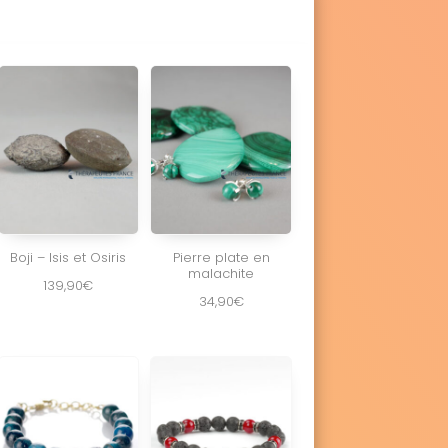
Boji – Isis et Osiris
Pierre plate en
malachite
139,90
€
34,90
€