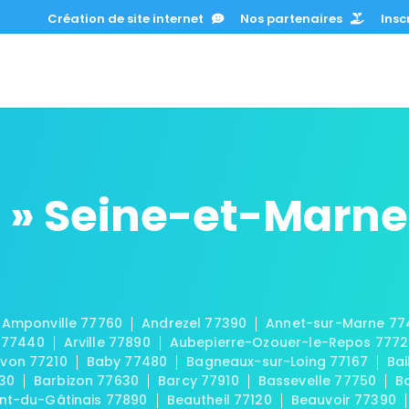
Création de site internet
Nos partenaires
Inscr
 » Seine-et-Marne
Amponville 77760
Andrezel 77390
Annet-sur-Marne 77
 77440
Arville 77890
Aubepierre-Ozouer-le-Repos 777
von 77210
Baby 77480
Bagneaux-sur-Loing 77167
Bai
30
Barbizon 77630
Barcy 77910
Bassevelle 77750
B
t-du-Gâtinais 77890
Beautheil 77120
Beauvoir 77390