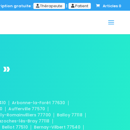
iption gratuite :
Thérapeute
|
Patient
Articles 0
 »
410
Arbonne-la-Forêt 77630
20
Aufferville 77570
lly-Romainvilliers 77700
Balloy 77118
azoches-lès-Bray 77118
Bellot 77510
Bernay-Vilbert 77540