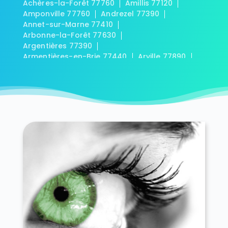
Achères-la-Forêt 77760
Amillis 77120
Amponville 77760
Andrezel 77390
Annet-sur-Marne 77410
Arbonne-la-Forêt 77630
Argentières 77390
Armentières-en-Brie 77440
Arville 77890
Aubepierre-Ozouer-le-Repos 77720
Aufferville 77570
Augers-en-Brie 77560
Aulnoy 77120
Avon 77210
Baby 77480
Bagneaux-sur-Loing 77167
Bailly-Romainvilliers 77700
Balloy 77118
Bannost-Villegagnon 77970
Barbey 77130
Barbizon 77630
Barcy 77910
Bassevelle 77750
Bazoches-lès-Bray 77118
Beauchery-Saint-Martin 77560
Beaumont-du-Gâtinais 77890
Beautheil 77120
Beauvoir 77390
Bellot 77510
Bernay-Vilbert 77540
Beton-Bazoches 77320
Bezalles 77970
Blandy 77115
Blennes 77940
Boisdon 77970
Bois-le-Roi 77590
Boissettes 77350