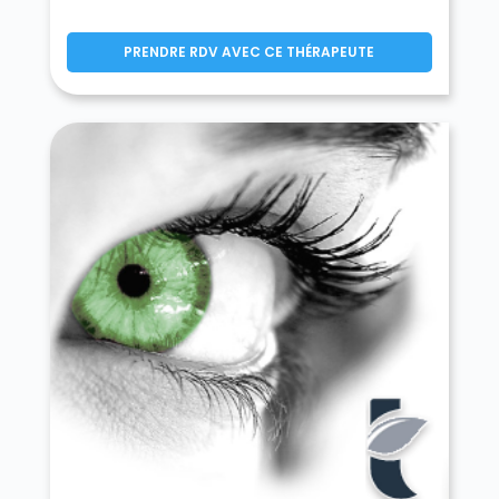
Montereau-sur-le-Jard 77950
Montévrain 77144
PRENDRE RDV AVEC CE THÉRAPEUTE
Montgé-en-Goële 77230
Monthyon 77122
Montigny-le-Guesdier 77480
Montigny-Lencoup 77520
Montigny-sur-Loing 77690
Montmachoux 77940
Montolivet 77320
Montry 77450
Moret-Loing-et-Orvanne 77250
Mormant 77720
Mortcerf 77163
Mortery 77160
Mouroux 77120
Mousseaux-lès-Bray 77480
Moussy-le-Neuf 77230
Moussy-le-Vieux 77230
Mouy-sur-Seine 77480
Nandy 77176
Nangis 77370
Nanteau-sur-Essonne 77760
Nanteau-sur-Lunain 77710
Nanteuil-lès-Meaux 77100
Nanteuil-sur-Marne 77730
Nantouillet 77230
Nemours 77140
Neufmoutiers-en-Brie 77610
Noisiel 77186
Noisy-Rudignon 77940