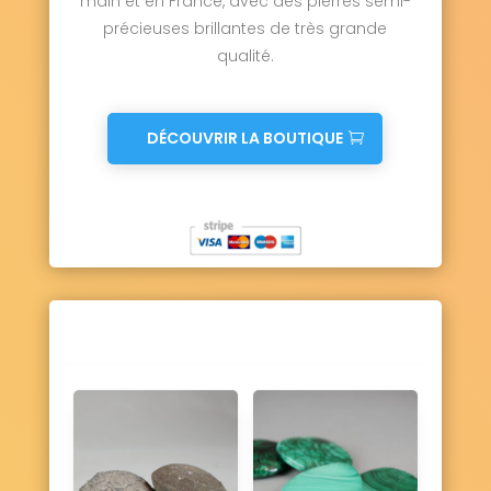
main et en France, avec des pierres semi-
Ury 77760
Ussy-sur-Marne 77260
précieuses brillantes de très grande
Vaires-sur-Marne 77360
qualité.
Valence-en-Brie 77830
Vanvillé 77370
Varennes-sur-Seine 77130
Varreddes 77910
Vaucourtois 77580
Le Vaudoué 77123
Vaudoy-en-Brie 77141
DÉCOUVRIR LA BOUTIQUE
Vaux-le-Pénil 77000
Vaux-sur-Lunain 77710
Vendrest 77440
Verdelot 77510
Verneuil-l'Étang 77390
Vernou-la-Celle-sur-Seine 77670
Vert-Saint-Denis 77240
Vieux-Champagne 77370
Vignely 77450
Villebéon 77710
Villecerf 77250
Villemaréchal 77710
Villemareuil 77470
Villemer 77250
Villenauxe-la-Petite 77480
Villeneuve-le-Comte 77174
Villeneuve-les-Bordes 77154
Villeneuve-Saint-Denis 77174
Villeneuve-sous-Dammartin 77230
Villeneuve-sur-Bellot 77510
Villenoy 77124
Villeparisis 77270
Villeroy 77410