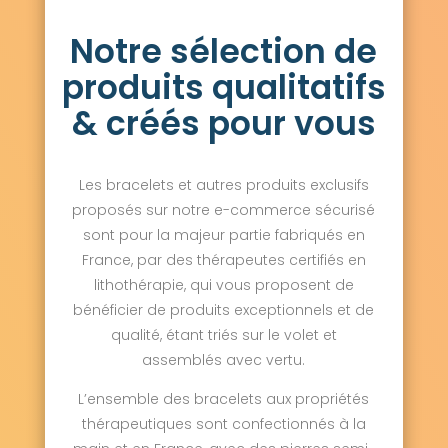
Saint-Thibault-des-Vignes 77400
Notre sélection de
Salins 77148
Sammeron 77260
Samois-sur-Seine 77920
Samoreau 77210
produits qualitatifs
Sancy 77580
Sancy-lès-Provins 77320
Savigny-le-Temple 77176
Savins 77650
& créés pour vous
Seine-Port 77240
Sept-Sorts 77260
Serris 77700
Servon 77170
Signy-Signets 77640
Sigy 77520
Les bracelets et autres produits exclusifs
Sivry-Courtry 77115
Sognolles-en-Montois 77520
proposés sur notre e-commerce sécurisé
Soignolles-en-Brie 77111
Soisy-Bouy 77650
sont pour la majeur partie fabriqués en
Solers 77111
Souppes-sur-Loing 77460
France, par des thérapeutes certifiés en
Sourdun 77171
Tancrou 77440
lithothérapie, qui vous proposent de
Thénisy 77520
Thieux 77230
bénéficier de produits exceptionnels et de
Thomery 77810
Thorigny-sur-Marne 77400
Thoury-Férottes 77940
Tigeaux 77163
qualité, étant triés sur le volet et
La Tombe 77130
Torcy 77200
assemblés avec vertu.
Touquin 77131
Tournan-en-Brie 77220
Tousson 77123
La Trétoire 77510
L’ensemble des bracelets aux propriétés
Treuzy-Levelay 77710
Trilbardou 77450
thérapeutiques sont confectionnés à la
Trilport 77470
Trocy-en-Multien 77440