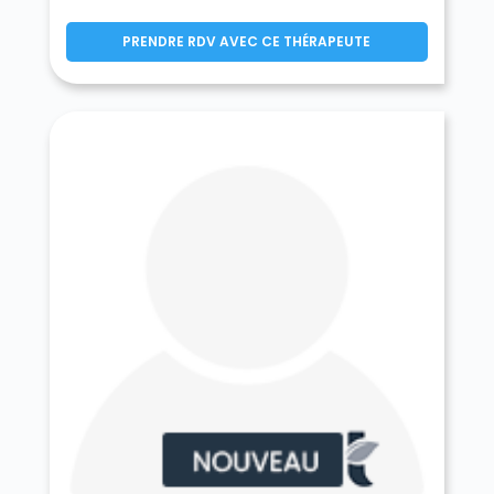
Germigny-l'Évêque 77910
Germigny-sous-Coulombs 77840
PRENDRE RDV AVEC CE THÉRAPEUTE
Gesvres-le-Chapitre 77165
Giremoutiers 77120
Gironville 77890
Gouaix 77114
Gouvernes 77400
La Grande-Paroisse 77130
Grandpuits-Bailly-Carrois 77720
Gravon 77118
Gressy 77410
Gretz-Armainvilliers 77220
Grez-sur-Loing 77880
Grisy-Suisnes 77166
Grisy-sur-Seine 77480
Guérard 77580
Guercheville 77760
Guermantes 77600
Guignes 77390
Gurcy-le-Châtel 77520
Hautefeuille 77515
La Haute-Maison 77580
Héricy 77850
Hermé 77114
Hondevilliers 77510
La Houssaye-en-Brie 77610
Ichy 77890
Isles-les-Meldeuses 77440
Isles-lès-Villenoy 77450
Iverny 77165
Jablines 77450
Jaignes 77440
Jaulnes 77480
Jossigny 77600
Jouarre 77640
Jouy-le-Châtel 77970