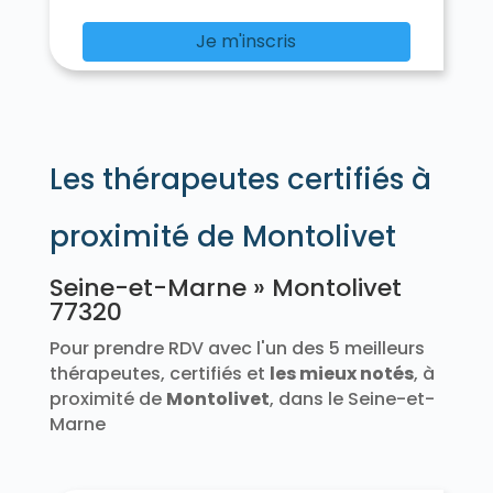
Chalautre-la-Petite 77160
Chalifert 77144
Chalmaison 77650
Chambry 77910
Je m'inscris
Chamigny 77260
Champagne-sur-Seine 77430
Champcenest 77560
Champdeuil 77390
Champeaux 77720
Champs-sur-Marne 77420
Les thérapeutes certifiés à
Changis-sur-Marne 77660
Chanteloup-en-Brie 77600
La Chapelle-Gauthier 77720
proximité de Montolivet
La Chapelle-Iger 77540
La Chapelle-la-Reine 77760
Seine-et-Marne » Montolivet
La Chapelle-Moutils 77320
77320
La Chapelle-Rablais 77370
La Chapelle-Saint-Sulpice 77160
Pour prendre RDV avec l'un des 5 meilleurs
Les Chapelles-Bourbon 77610
thérapeutes, certifiés et
les mieux notés
, à
Charmentray 77410
Charny 77410
proximité de
Montolivet
, dans le Seine-et-
Chartrettes 77590
Chartronges 77320
Marne
Châteaubleau 77370
Château-Landon 77570
Le Châtelet-en-Brie 77820