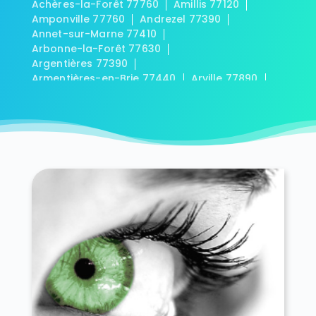
Achères-la-Forêt 77760
Amillis 77120
Amponville 77760
Andrezel 77390
Annet-sur-Marne 77410
Arbonne-la-Forêt 77630
Argentières 77390
Armentières-en-Brie 77440
Arville 77890
Aubepierre-Ozouer-le-Repos 77720
Aufferville 77570
Augers-en-Brie 77560
Aulnoy 77120
Avon 77210
Baby 77480
Bagneaux-sur-Loing 77167
Bailly-Romainvilliers 77700
Balloy 77118
Bannost-Villegagnon 77970
Barbey 77130
Barbizon 77630
Barcy 77910
Bassevelle 77750
Bazoches-lès-Bray 77118
Beauchery-Saint-Martin 77560
Beaumont-du-Gâtinais 77890
Beautheil 77120
Beauvoir 77390
Bellot 77510
Bernay-Vilbert 77540
Beton-Bazoches 77320
Bezalles 77970
Blandy 77115
Blennes 77940
Boisdon 77970
Bois-le-Roi 77590
Boissettes 77350