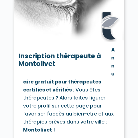
Boissise-la-Bertrand 77350
Boissise-le-Roi 77310
Boissy-aux-Cailles 77760
Boissy-le-Châtel 77169
Boitron 77750
Bombon 77720
Bougligny 77570
Boulancourt 77760
Bouleurs 77580
Bourron-Marlotte 77780
Boutigny 77470
A
Bransles 77620
Bray-sur-Seine 77480
Inscription thérapeute à
n
Bréau 77720
Brie-Comte-Robert 77170
Montolivet
La Brosse-Montceaux 77940
n
Brou-sur-Chantereine 77177
Burcy 77760
u
Bussières 77750
aire gratuit pour thérapeutes
Bussy-Saint-Georges 77600
certifiés et vérifiés
: Vous êtes
Bussy-Saint-Martin 77600
Buthiers 77760
Cannes-Écluse 77130
Carnetin 77400
thérapeutes ? Alors faites figurer
La Celle-sur-Morin 77515
Cély 77930
votre profil sur cette page pour
Cerneux 77320
Cesson 77240
favoriser l'accès au bien-être et aux
Cessoy-en-Montois 77520
thérapies brèves dans votre ville :
Chailly-en-Bière 77930
Chailly-en-Brie 77120
Chaintreaux 77460
Montolivet
!
Chalautre-la-Grande 77171