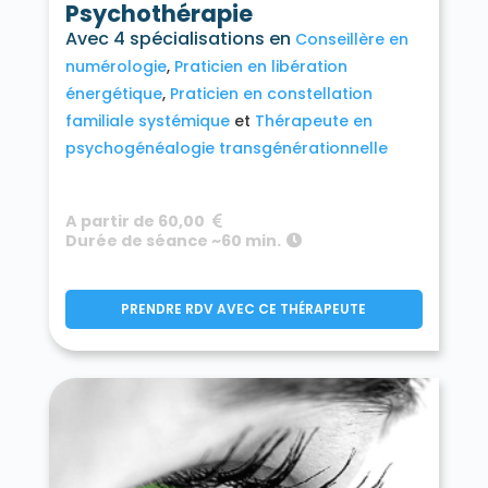
Psychothérapie
Courcelles-en-Bassée 77126
Avec 4 spécialisations en
Conseillère en
Courchamp 77560
Courpalay 77540
numérologie
Praticien en libération
Courquetaine 77390
Courtacon 77560
Courtomer 77390
Courtry 77181
énergétique
Praticien en constellation
Coutençon 77154
Coutevroult 77580
familiale systémique
Thérapeute en
Crécy-la-Chapelle 77580
psychogénéalogie transgénérationnelle
Crégy-lès-Meaux 77124
Crèvecœur-en-Brie 77610
Crisenoy 77390
Croissy-Beaubourg 77183
A partir de 60,00
La Croix-en-Brie 77370
Durée de séance ~60 min.
Crouy-sur-Ourcq 77840
Cucharmoy 77160
Cuisy 77165
Dagny 77320
Dammarie-les-Lys 77190
PRENDRE RDV AVEC CE THÉRAPEUTE
Dammartin-en-Goële 77230
Dammartin-sur-Tigeaux 77163
Dampmart 77400
Darvault 77140
Dhuisy 77440
Diant 77940
Donnemarie-Dontilly 77520
Dormelles 77130
Doue 77510
Douy-la-Ramée 77139
Échouboulains 77830
Les Écrennes 77820