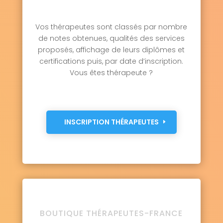
Saint-Germain-sous-Doue 77169
Saint-Germain-sur-École 77930
Saint-Germain-sur-Morin 77860
Vos thérapeutes sont classés par nombre
Saint-Hilliers 77160
de notes obtenues, qualités des services
Saint-Jean-les-Deux-Jumeaux 77660
proposés, affichage de leurs diplômes et
Saint-Just-en-Brie 77370
certifications puis, par date d’inscription.
Saint-Léger 77510
Vous êtes thérapeute ?
Saint-Loup-de-Naud 77650
Saint-Mammès 77670
Saint-Mard 77230
Saint-Mars-Vieux-Maisons 77320
Saint-Martin-des-Champs 77320
Saint-Martin-du-Boschet 77320
INSCRIPTION THÉRAPEUTES
Saint-Martin-en-Bière 77630
Saint-Méry 77720
Saint-Mesmes 77410
Saint-Ouen-en-Brie 77720
Saint-Ouen-sur-Morin 77750
Saint-Pathus 77178
Saint-Pierre-lès-Nemours 77140
Saint-Rémy-la-Vanne 77320
Saints 77120
Saint-Sauveur-lès-Bray 77480
Saint-Sauveur-sur-École 77930
BOUTIQUE THÉRAPEUTES-FRANCE
Saint-Siméon 77169
Saint-Soupplets 77165