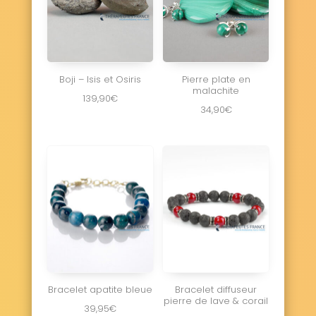
Ville-Saint-Jacques 77130
Villevaudé 77410
Villiers-en-Bière 77190
Villiers-Saint-Georges 77560
Villiers-sous-Grez 77760
Villiers-sur-Morin 77580
Villiers-sur-Seine 77114
Villuis 77480
Boji – Isis et Osiris
Pierre plate en
malachite
Vimpelles 77520
Vinantes 77230
139,90
€
Vincy-Manœuvre 77139
Voinsles 77540
34,90
€
Voisenon 77950
Voulangis 77580
Voulton 77560
Voulx 77940
Vulaines-lès-Provins 77160
Vulaines-sur-Seine 77870
Yèbles 77390
Bracelet apatite bleue
Bracelet diffuseur
pierre de lave & corail
39,95
€