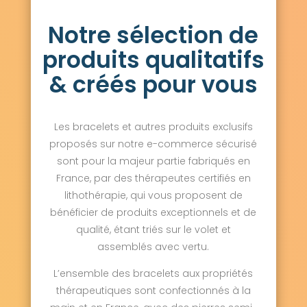
Saint-Thibault-des-Vignes 77400
Notre sélection de
Salins 77148
Sammeron 77260
Samois-sur-Seine 77920
Samoreau 77210
produits qualitatifs
Sancy 77580
Sancy-lès-Provins 77320
Savigny-le-Temple 77176
Savins 77650
& créés pour vous
Seine-Port 77240
Sept-Sorts 77260
Serris 77700
Servon 77170
Signy-Signets 77640
Sigy 77520
Les bracelets et autres produits exclusifs
Sivry-Courtry 77115
Sognolles-en-Montois 77520
proposés sur notre e-commerce sécurisé
Soignolles-en-Brie 77111
Soisy-Bouy 77650
sont pour la majeur partie fabriqués en
Solers 77111
Souppes-sur-Loing 77460
France, par des thérapeutes certifiés en
Sourdun 77171
Tancrou 77440
lithothérapie, qui vous proposent de
Thénisy 77520
Thieux 77230
bénéficier de produits exceptionnels et de
Thomery 77810
Thorigny-sur-Marne 77400
Thoury-Férottes 77940
Tigeaux 77163
qualité, étant triés sur le volet et
La Tombe 77130
Torcy 77200
assemblés avec vertu.
Touquin 77131
Tournan-en-Brie 77220
Tousson 77123
La Trétoire 77510
L’ensemble des bracelets aux propriétés
Treuzy-Levelay 77710
Trilbardou 77450
thérapeutiques sont confectionnés à la
Trilport 77470
Trocy-en-Multien 77440