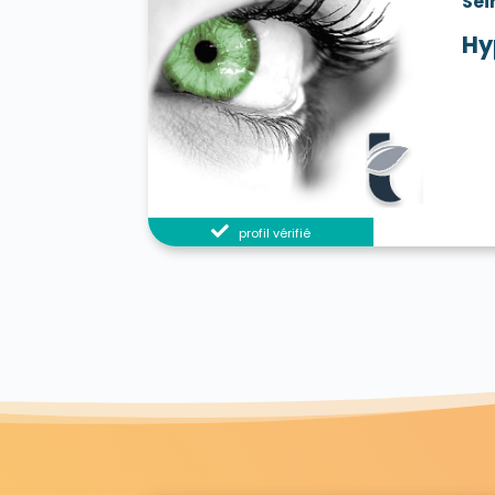
Sei
Hy
profil vérifié