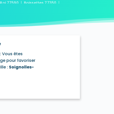
-Roi 77590
Boissettes 77350
7169
Boitron 77750
Bombon 77720
0
Bransles 77620
ou-sur-Chantereine 77177
s 77760
Cannes-Écluse 77130
-en-Montois 77520
Chalautre-la-Petite 77160
77430
Champcenest 77560
e
Chanteloup-en-Brie 77600
outils 77320
: Vous êtes
mentray 77410
Charny 77410
age pour favoriser
elet-en-Brie 77820
lle :
Soignolles-
in-Neufmontiers 77124
ssy 77700
Chevrainvilliers 77760
77730
Claye-Souilly 77410
0
Conches-sur-Gondoire 77600
-Dames 77860
les-en-Bassée 77126
0
Courtry 77181
Coutençon 77154
0
Crisenoy 77390
Cuisy 77165
Dagny 77320