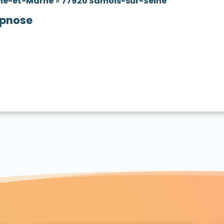
ne-et-Marne
»
77920 Samois-sur-Seine
pnose