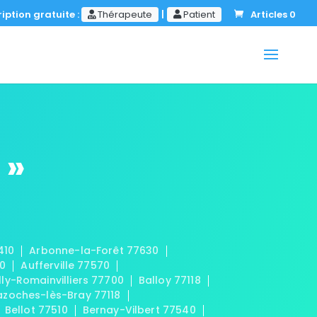
iption gratuite :
Thérapeute
|
Patient
Articles 0
 »
410
Arbonne-la-Forêt 77630
20
Aufferville 77570
lly-Romainvilliers 77700
Balloy 77118
azoches-lès-Bray 77118
Bellot 77510
Bernay-Vilbert 77540