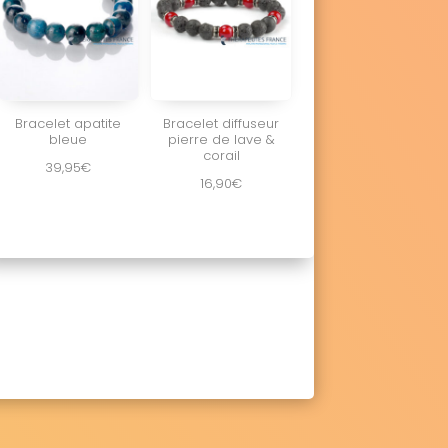
Bracelet apatite
Bracelet diffuseur
bleue
pierre de lave &
corail
39,95
€
16,90
€