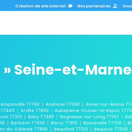
Création de site internet
Nos partenaires
Inscr
 » Seine-et-Marne
Amponville 77760
Andrezel 77390
Annet-sur-Marne 77
 77440
Arville 77890
Aubepierre-Ozouer-le-Repos 777
von 77210
Baby 77480
Bagneaux-sur-Loing 77167
Bai
30
Barbizon 77630
Barcy 77910
Bassevelle 77750
B
t-du-Gâtinais 77890
Beautheil 77120
Beauvoir 77390