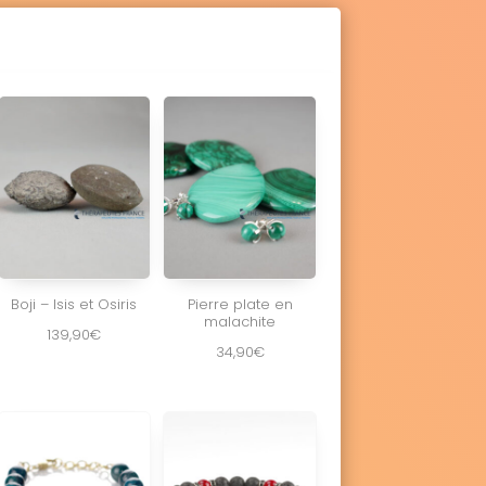
Boji – Isis et Osiris
Pierre plate en
malachite
139,90
€
34,90
€