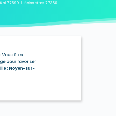
-Roi 77590
Boissettes 77350
7169
Boitron 77750
Bombon 77720
0
Bransles 77620
ou-sur-Chantereine 77177
s 77760
Cannes-Écluse 77130
-en-Montois 77520
Chalautre-la-Petite 77160
77430
Champcenest 77560
Chanteloup-en-Brie 77600
outils 77320
: Vous êtes
mentray 77410
Charny 77410
age pour favoriser
elet-en-Brie 77820
lle :
Noyen-sur-
in-Neufmontiers 77124
ssy 77700
Chevrainvilliers 77760
77730
Claye-Souilly 77410
0
Conches-sur-Gondoire 77600
-Dames 77860
les-en-Bassée 77126
0
Courtry 77181
Coutençon 77154
0
Crisenoy 77390
Cuisy 77165
Dagny 77320