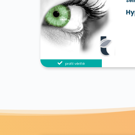
Sei
Hy
profil vérifié