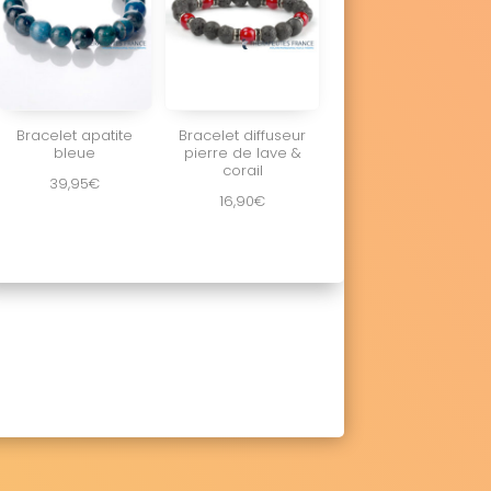
Bracelet apatite
Bracelet diffuseur
bleue
pierre de lave &
corail
39,95
€
16,90
€