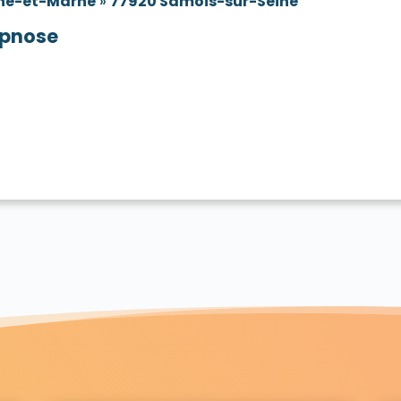
ne-et-Marne
»
77920 Samois-sur-Seine
pnose