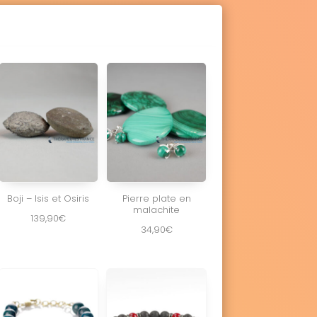
Boji – Isis et Osiris
Pierre plate en
malachite
139,90
€
34,90
€