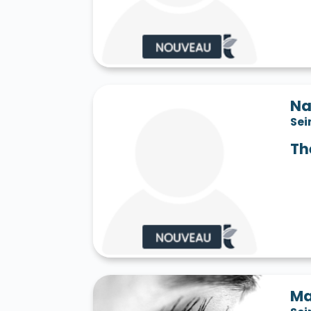
Saint-Jean-les-Deux-Jumeaux 77660
S
Saint-Mard 77230
Saint-Mars-Vieux-Ma
Saint-Martin-en-Bière 77630
Saint-Mér
Saint-Pathus 77178
Saint-Pierre-lès-N
Saint-Sauveur-sur-École 77930
Saint-S
Sammeron 77260
Samois-sur-Seine 77
Savins 77650
Seine-Port 77240
Sept-
Na
Sivry-Courtry 77115
Sognolles-en-Monto
Sei
Sourdun 77171
Tancrou 77440
Thénis
Tigeaux 77163
La Tombe 77130
Torcy
Th
Treuzy-Levelay 77710
Trilbardou 77450
Vaires-sur-Marne 77360
Valence-en-Br
Le Vaudoué 77123
Vaudoy-en-Brie 7714
Verneuil-l'Étang 77390
Vernou-la-Celle
Villebéon 77710
Villecerf 77250
Ville
Villeneuve-le-Comte 77174
Villeneuve-
Villeneuve-sur-Bellot 77510
Villenoy 77
Villiers-en-Bière 77190
Villiers-Saint-G
Villuis 77480
Vimpelles 77520
Vinant
Voulton 77560
Voulx 77940
Vulaines-
Ma