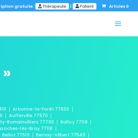
iption gratuite :
Thérapeute
|
Patient
Articles 0
 »
410
Arbonne-la-Forêt 77630
20
Aufferville 77570
lly-Romainvilliers 77700
Balloy 77118
azoches-lès-Bray 77118
Bellot 77510
Bernay-Vilbert 77540