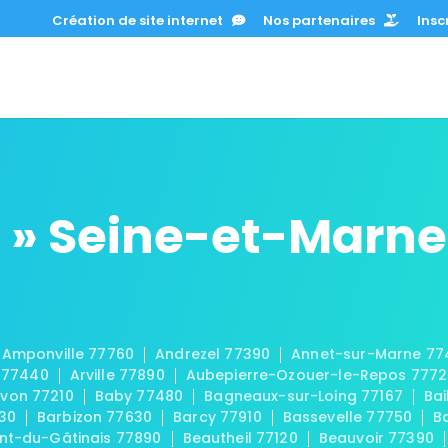
Création de site internet
Nos partenaires
Inscr
 » Seine-et-Marne
Amponville 77760
Andrezel 77390
Annet-sur-Marne 77
 77440
Arville 77890
Aubepierre-Ozouer-le-Repos 777
von 77210
Baby 77480
Bagneaux-sur-Loing 77167
Bai
30
Barbizon 77630
Barcy 77910
Bassevelle 77750
B
t-du-Gâtinais 77890
Beautheil 77120
Beauvoir 77390