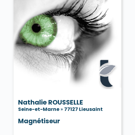
Égligny 77126
Égreville 77620
Émerainville 77184
Esbly 77450
Esmans 77940
Étrépilly 77139
Everly 77157
Évry-Grégy-sur-Yerre 77166
Faremoutiers 77515
Favières 77220
Faÿ-lès-Nemours 77167
Féricy 77133
Férolles-Attilly 77150
Ferrières-en-Brie 77164
La Ferté-Gaucher 77320
La Ferté-sous-Jouarre 77260
Flagy 77940
Fleury-en-Bière 77930
Fontainebleau 77300
Fontaine-Fourches 77480
Fontaine-le-Port 77590
Fontains 77370
Fontenailles 77370
Fontenay-Trésigny 77610
Forfry 77165
Nathalie ROUSSELLE
Forges 77130
Fouju 77390
Seine-et-Marne
»
77127 Lieusaint
Fresnes-sur-Marne 77410
Frétoy 77320
Fromont 77760
Fublaines 77470
Magnétiseur
Garentreville 77890
Gastins 77370
La Genevraye 77690