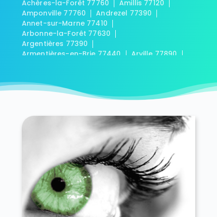
Achères-la-Forêt 77760
Amillis 77120
Amponville 77760
Andrezel 77390
Annet-sur-Marne 77410
Arbonne-la-Forêt 77630
Argentières 77390
Armentières-en-Brie 77440
Arville 77890
Aubepierre-Ozouer-le-Repos 77720
Aufferville 77570
Augers-en-Brie 77560
Aulnoy 77120
Avon 77210
Baby 77480
Bagneaux-sur-Loing 77167
Bailly-Romainvilliers 77700
Balloy 77118
Bannost-Villegagnon 77970
Barbey 77130
Barbizon 77630
Barcy 77910
Bassevelle 77750
Bazoches-lès-Bray 77118
Beauchery-Saint-Martin 77560
Beaumont-du-Gâtinais 77890
Beautheil 77120
Beauvoir 77390
Bellot 77510
Bernay-Vilbert 77540
Beton-Bazoches 77320
Bezalles 77970
Blandy 77115
Blennes 77940
Boisdon 77970
Bois-le-Roi 77590
Boissettes 77350