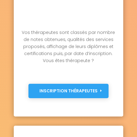
Saint-Germain-sous-Doue 77169
Saint-Germain-sur-École 77930
Saint-Germain-sur-Morin 77860
Saint-Hilliers 77160
Saint-Jean-les-Deux-Jumeaux 77660
Vos thérapeutes sont classés par nombre
Saint-Just-en-Brie 77370
de notes obtenues, qualités des services
Saint-Léger 77510
proposés, affichage de leurs diplômes et
Saint-Loup-de-Naud 77650
Saint-Mammès 77670
Saint-Mard 77230
certifications puis, par date d’inscription.
Saint-Mars-Vieux-Maisons 77320
Vous êtes thérapeute ?
Saint-Martin-des-Champs 77320
Saint-Martin-du-Boschet 77320
Saint-Martin-en-Bière 77630
Saint-Méry 77720
Saint-Mesmes 77410
INSCRIPTION THÉRAPEUTES
Saint-Ouen-en-Brie 77720
Saint-Ouen-sur-Morin 77750
Saint-Pathus 77178
Saint-Pierre-lès-Nemours 77140
Saint-Rémy-la-Vanne 77320
Saints 77120
Saint-Sauveur-lès-Bray 77480
Saint-Sauveur-sur-École 77930
Saint-Siméon 77169
Saint-Soupplets 77165