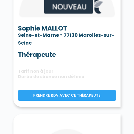
Jouy-sur-Morin 77320
Juilly 77230
Jutigny 77650
Lagny-sur-Marne 77400
Larchant 77760
Laval-en-Brie 77148
Léchelle 77171
Lescherolles 77320
Sophie MALLOT
Lesches 77450
Lésigny 77150
Seine-et-Marne
»
77130 Marolles-sur-
Leudon-en-Brie 77320
Lieusaint 77127
Seine
Limoges-Fourches 77550
Lissy 77550
Liverdy-en-Brie 77220
Thérapeute
Livry-sur-Seine 77000
Lizines 77650
Lizy-sur-Ourcq 77440
Lognes 77185
Longperrier 77230
Longueville 77650
Tarif non à jour
Lorrez-le-Bocage-Préaux 77710
Durée de séance non définie
Louan-Villegruis-Fontaine 77560
Luisetaines 77520
Lumigny-Nesles-Ormeaux 77540
PRENDRE RDV AVEC CE THÉRAPEUTE
Luzancy 77138
Machault 77133
La Madeleine-sur-Loing 77570
Magny-le-Hongre 77700
Maincy 77950
Maisoncelles-en-Brie 77580
Maisoncelles-en-Gâtinais 77570
Maison-Rouge 77370
Marchémoret 77230