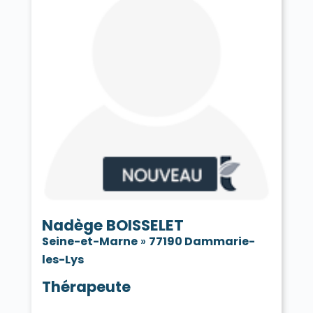
Marcilly 77139
Les Marêts 77560
Mareuil-lès-Meaux 77100
Marles-en-Brie 77610
Marolles-en-Brie 77120
Marolles-sur-Seine 77130
Mary-sur-Marne 77440
Mauperthuis 77120
Mauregard 77990
May-en-Multien 77145
Meaux 77100
Le Mée-sur-Seine 77350
Meigneux 77520
Meilleray 77320
Melun 77000
Melz-sur-Seine 77171
Méry-sur-Marne 77730
Le Mesnil-Amelot 77990
Messy 77410
Misy-sur-Yonne 77130
Mitry-Mory 77290
Moisenay 77950
Moissy-Cramayel 77550
Mondreville 77570
Nadège BOISSELET
Mons-en-Montois 77520
Seine-et-Marne
»
77190 Dammarie-
Montceaux-lès-Meaux 77470
les-Lys
Montceaux-lès-Provins 77151
Montcourt-Fromonville 77140
Thérapeute
Montdauphin 77320
Montenils 77320
Montereau-Fault-Yonne 77130