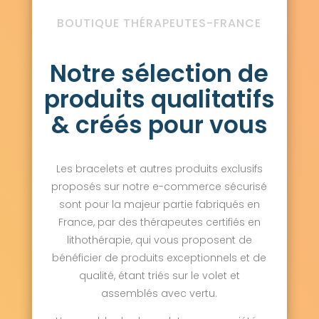
Saint-Thibault-des-Vignes 77400
BOUTIQUE THÉRAPEUTES-FRANCE
Salins 77148
Sammeron 77260
Samois-sur-Seine 77920
Samoreau 77210
Sancy 77580
Sancy-lès-Provins 77320
Notre sélection de
Savigny-le-Temple 77176
Savins 77650
Seine-Port 77240
Sept-Sorts 77260
produits qualitatifs
Serris 77700
Servon 77170
& créés pour vous
Signy-Signets 77640
Sigy 77520
Sivry-Courtry 77115
Sognolles-en-Montois 77520
Soignolles-en-Brie 77111
Soisy-Bouy 77650
Les bracelets et autres produits exclusifs
Solers 77111
Souppes-sur-Loing 77460
proposés sur notre e-commerce sécurisé
Sourdun 77171
Tancrou 77440
sont pour la majeur partie fabriqués en
Thénisy 77520
Thieux 77230
France, par des thérapeutes certifiés en
Thomery 77810
Thorigny-sur-Marne 77400
Thoury-Férottes 77940
Tigeaux 77163
lithothérapie, qui vous proposent de
La Tombe 77130
Torcy 77200
bénéficier de produits exceptionnels et de
Touquin 77131
Tournan-en-Brie 77220
qualité, étant triés sur le volet et
Tousson 77123
La Trétoire 77510
assemblés avec vertu.
Treuzy-Levelay 77710
Trilbardou 77450
Trilport 77470
Trocy-en-Multien 77440