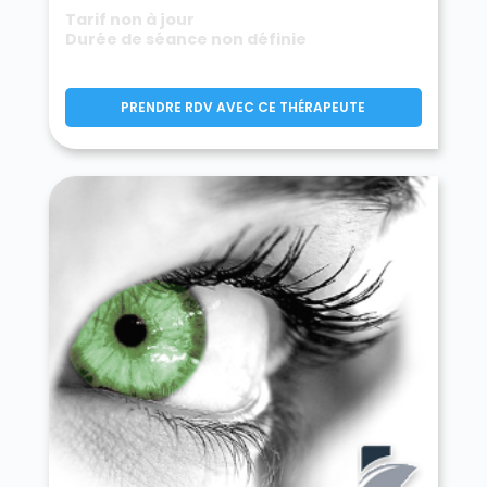
Montereau-sur-le-Jard 77950
Tarif non à jour
Montévrain 77144
Durée de séance non définie
Montgé-en-Goële 77230
Monthyon 77122
Montigny-le-Guesdier 77480
Montigny-Lencoup 77520
PRENDRE RDV AVEC CE THÉRAPEUTE
Montigny-sur-Loing 77690
Montmachoux 77940
Montolivet 77320
Montry 77450
Moret-Loing-et-Orvanne 77250
Mormant 77720
Mortcerf 77163
Mortery 77160
Mouroux 77120
Mousseaux-lès-Bray 77480
Moussy-le-Neuf 77230
Moussy-le-Vieux 77230
Mouy-sur-Seine 77480
Nandy 77176
Nangis 77370
Nanteau-sur-Essonne 77760
Nanteau-sur-Lunain 77710
Nanteuil-lès-Meaux 77100
Nanteuil-sur-Marne 77730
Nantouillet 77230
Nemours 77140
Neufmoutiers-en-Brie 77610
Noisiel 77186
Noisy-Rudignon 77940