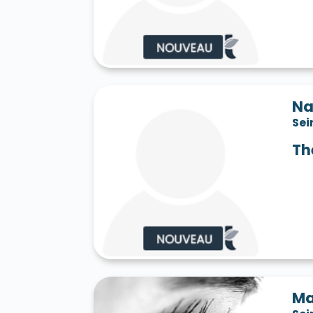
Saint-Jean-les-Deux-Jumeaux 77660
S
Saint-Mard 77230
Saint-Mars-Vieux-Ma
Saint-Martin-en-Bière 77630
Saint-Mér
Saint-Pathus 77178
Saint-Pierre-lès-N
Saint-Sauveur-sur-École 77930
Saint-S
Sammeron 77260
Samois-sur-Seine 77
Savins 77650
Seine-Port 77240
Sept-
Na
Sivry-Courtry 77115
Sognolles-en-Monto
Sei
Sourdun 77171
Tancrou 77440
Thénis
Tigeaux 77163
La Tombe 77130
Torcy
Th
Treuzy-Levelay 77710
Trilbardou 77450
Vaires-sur-Marne 77360
Valence-en-Br
Le Vaudoué 77123
Vaudoy-en-Brie 7714
Verneuil-l'Étang 77390
Vernou-la-Celle
Villebéon 77710
Villecerf 77250
Ville
Villeneuve-le-Comte 77174
Villeneuve-
Villeneuve-sur-Bellot 77510
Villenoy 77
Villiers-en-Bière 77190
Villiers-Saint-G
Villuis 77480
Vimpelles 77520
Vinant
Voulton 77560
Voulx 77940
Vulaines-
Ma