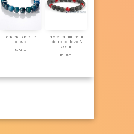
Bracelet apatite
Bracelet diffuseur
bleue
pierre de lave &
corail
39,95
€
16,90
€