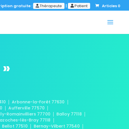
iption gratuite :
Thérapeute
|
Patient
Articles 0
 »
410
Arbonne-la-Forêt 77630
20
Aufferville 77570
lly-Romainvilliers 77700
Balloy 77118
azoches-lès-Bray 77118
Bellot 77510
Bernay-Vilbert 77540