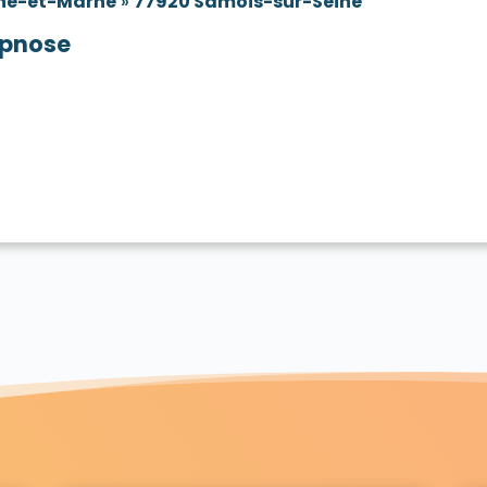
ne-et-Marne
»
77920 Samois-sur-Seine
pnose