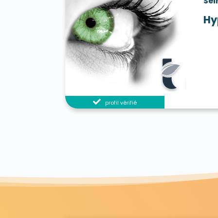
Sei
Hy
profil vérifié