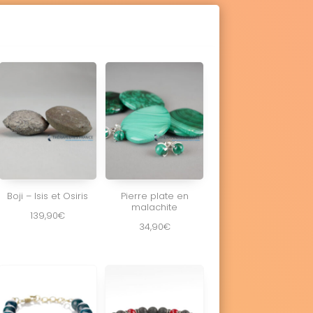
Boji – Isis et Osiris
Pierre plate en
malachite
139,90
€
34,90
€