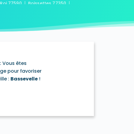
-Roi 77590
Boissettes 77350
7169
Boitron 77750
Bombon 77720
0
Bransles 77620
ou-sur-Chantereine 77177
s 77760
Cannes-Écluse 77130
-en-Montois 77520
Chalautre-la-Petite 77160
77430
Champcenest 77560
Chanteloup-en-Brie 77600
outils 77320
: Vous êtes
mentray 77410
Charny 77410
age pour favoriser
elet-en-Brie 77820
lle :
Bassevelle
!
in-Neufmontiers 77124
ssy 77700
Chevrainvilliers 77760
77730
Claye-Souilly 77410
0
Conches-sur-Gondoire 77600
-Dames 77860
les-en-Bassée 77126
0
Courtry 77181
Coutençon 77154
0
Crisenoy 77390
Cuisy 77165
Dagny 77320