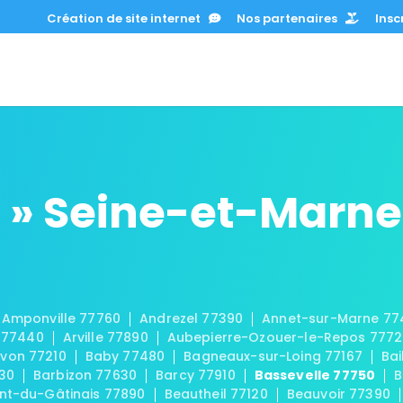
Création de site internet
Nos partenaires
Inscr
 » Seine-et-Marne
Amponville 77760
Andrezel 77390
Annet-sur-Marne 77
 77440
Arville 77890
Aubepierre-Ozouer-le-Repos 777
von 77210
Baby 77480
Bagneaux-sur-Loing 77167
Bai
30
Barbizon 77630
Barcy 77910
Bassevelle 77750
B
t-du-Gâtinais 77890
Beautheil 77120
Beauvoir 77390