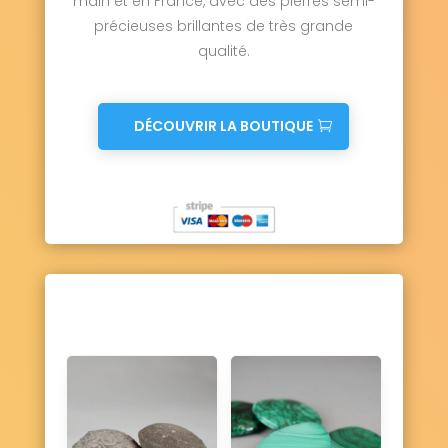
main et en France, avec des pierres semi-
Ury 77760
Ussy-sur-Marne 77260
précieuses brillantes de très grande
Vaires-sur-Marne 77360
qualité.
Valence-en-Brie 77830
Vanvillé 77370
Varennes-sur-Seine 77130
Varreddes 77910
Vaucourtois 77580
Le Vaudoué 77123
Vaudoy-en-Brie 77141
DÉCOUVRIR LA BOUTIQUE
Vaux-le-Pénil 77000
Vaux-sur-Lunain 77710
Vendrest 77440
Verdelot 77510
Verneuil-l'Étang 77390
Vernou-la-Celle-sur-Seine 77670
Vert-Saint-Denis 77240
Vieux-Champagne 77370
Vignely 77450
Villebéon 77710
Villecerf 77250
Villemaréchal 77710
Villemareuil 77470
Villemer 77250
Villenauxe-la-Petite 77480
Villeneuve-le-Comte 77174
Villeneuve-les-Bordes 77154
Villeneuve-Saint-Denis 77174
Villeneuve-sous-Dammartin 77230
Villeneuve-sur-Bellot 77510
Villenoy 77124
Villeparisis 77270
Villeroy 77410