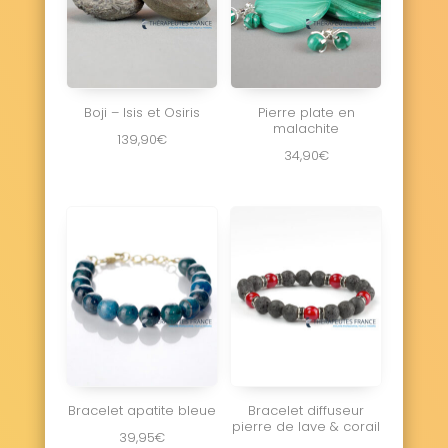
Ville-Saint-Jacques 77130
Villevaudé 77410
Villiers-en-Bière 77190
Villiers-Saint-Georges 77560
Villiers-sous-Grez 77760
Villiers-sur-Morin 77580
Villiers-sur-Seine 77114
Villuis 77480
Boji – Isis et Osiris
Pierre plate en
malachite
Vimpelles 77520
Vinantes 77230
139,90
€
Vincy-Manœuvre 77139
Voinsles 77540
34,90
€
Voisenon 77950
Voulangis 77580
Voulton 77560
Voulx 77940
Vulaines-lès-Provins 77160
Vulaines-sur-Seine 77870
Yèbles 77390
Bracelet apatite bleue
Bracelet diffuseur
pierre de lave & corail
39,95
€