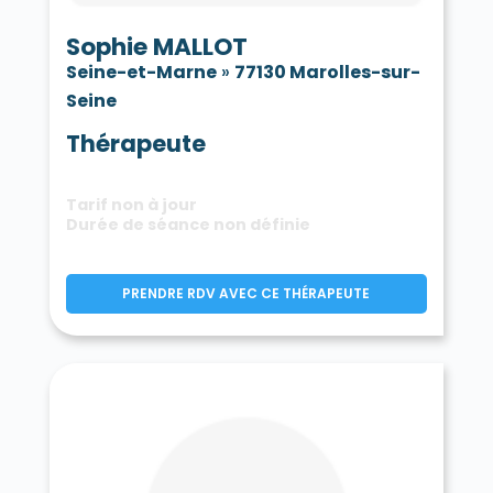
Jouy-sur-Morin 77320
Juilly 77230
Sophie MALLOT
Jutigny 77650
Lagny-sur-Marne 77400
Larchant 77760
Laval-en-Brie 77148
Seine-et-Marne
»
77130 Marolles-sur-
Léchelle 77171
Lescherolles 77320
Seine
Lesches 77450
Lésigny 77150
Leudon-en-Brie 77320
Lieusaint 77127
Thérapeute
Limoges-Fourches 77550
Lissy 77550
Liverdy-en-Brie 77220
Tarif non à jour
Livry-sur-Seine 77000
Lizines 77650
Durée de séance non définie
Lizy-sur-Ourcq 77440
Lognes 77185
Longperrier 77230
Longueville 77650
Lorrez-le-Bocage-Préaux 77710
PRENDRE RDV AVEC CE THÉRAPEUTE
Louan-Villegruis-Fontaine 77560
Luisetaines 77520
Lumigny-Nesles-Ormeaux 77540
Luzancy 77138
Machault 77133
La Madeleine-sur-Loing 77570
Magny-le-Hongre 77700
Maincy 77950
Maisoncelles-en-Brie 77580
Maisoncelles-en-Gâtinais 77570
Maison-Rouge 77370
Marchémoret 77230