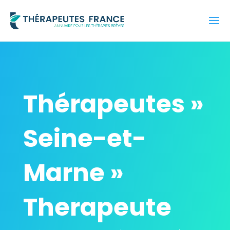
Thérapeutes »
Seine-et-
Marne »
Therapeute