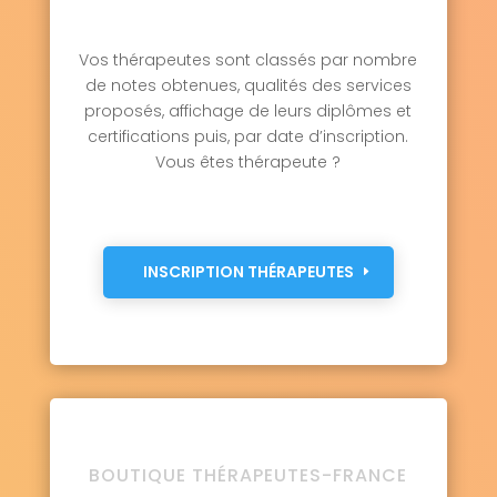
Saint-Germain-sous-Doue 77169
Saint-Germain-sur-École 77930
Saint-Germain-sur-Morin 77860
Vos thérapeutes sont classés par nombre
Saint-Hilliers 77160
de notes obtenues, qualités des services
Saint-Jean-les-Deux-Jumeaux 77660
proposés, affichage de leurs diplômes et
Saint-Just-en-Brie 77370
certifications puis, par date d’inscription.
Saint-Léger 77510
Vous êtes thérapeute ?
Saint-Loup-de-Naud 77650
Saint-Mammès 77670
Saint-Mard 77230
Saint-Mars-Vieux-Maisons 77320
Saint-Martin-des-Champs 77320
Saint-Martin-du-Boschet 77320
INSCRIPTION THÉRAPEUTES
Saint-Martin-en-Bière 77630
Saint-Méry 77720
Saint-Mesmes 77410
Saint-Ouen-en-Brie 77720
Saint-Ouen-sur-Morin 77750
Saint-Pathus 77178
Saint-Pierre-lès-Nemours 77140
Saint-Rémy-la-Vanne 77320
Saints 77120
Saint-Sauveur-lès-Bray 77480
Saint-Sauveur-sur-École 77930
BOUTIQUE THÉRAPEUTES-FRANCE
Saint-Siméon 77169
Saint-Soupplets 77165