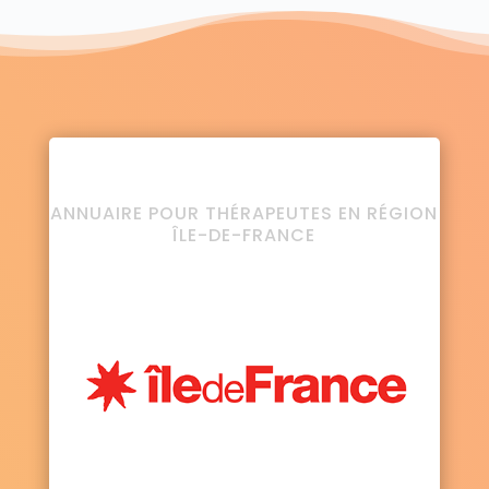
Quiers 77720
Quincy-Voisins 77860
Rampillon 77370
Réau 77550
Rebais 77510
Recloses 77760
Remauville 77710
Reuil-en-Brie 77260
La Rochette 77000
Roissy-en-Brie 77680
Rouilly 77160
Rouvres 77230
Rozay-en-Brie 77540
Rubelles 77950
Rumont 77760
Rupéreux 77560
Saâcy-sur-Marne 77730
ANNUAIRE POUR THÉRAPEUTES EN RÉGION
Sablonnières 77510
ÎLE-DE-FRANCE
Saint-Ange-le-Viel 77710
Saint-Augustin 77515
Saint-Barthélemy 77320
Saint-Brice 77160
Saint-Cyr-sur-Morin 77750
Saint-Denis-lès-Rebais 77510
Sainte-Aulde 77260
Sainte-Colombe 77650
Saint-Fargeau-Ponthierry 77310
Saint-Fiacre 77470
Saint-Germain-Laval 77130
Saint-Germain-Laxis 77950