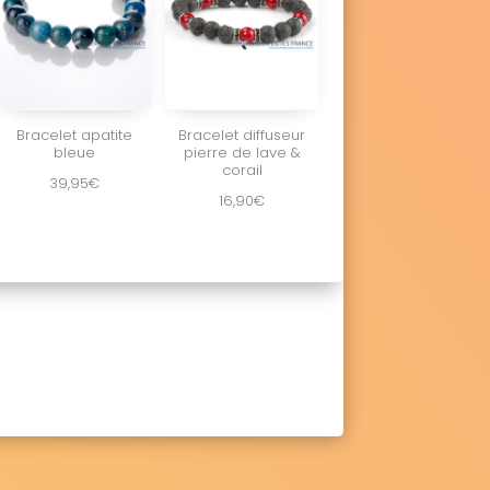
Bracelet apatite
Bracelet diffuseur
bleue
pierre de lave &
corail
39,95
€
16,90
€