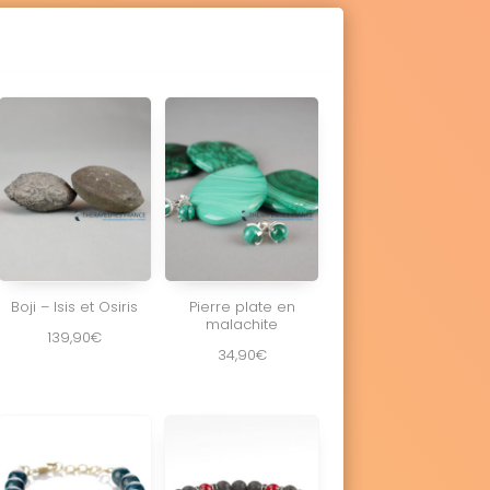
Boji – Isis et Osiris
Pierre plate en
malachite
139,90
€
34,90
€