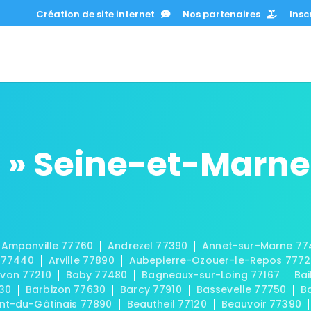
Création de site internet
Nos partenaires
Inscr
 » Seine-et-Marne
Amponville 77760
Andrezel 77390
Annet-sur-Marne 77
 77440
Arville 77890
Aubepierre-Ozouer-le-Repos 777
von 77210
Baby 77480
Bagneaux-sur-Loing 77167
Bai
30
Barbizon 77630
Barcy 77910
Bassevelle 77750
B
t-du-Gâtinais 77890
Beautheil 77120
Beauvoir 77390