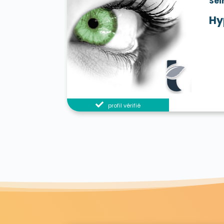
Sei
Hy
profil vérifié