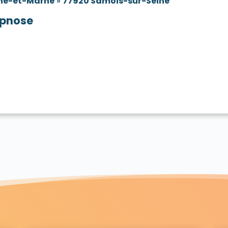
ne-et-Marne
»
77920 Samois-sur-Seine
pnose