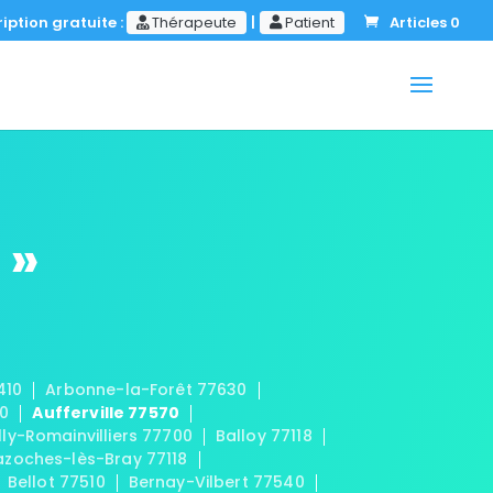
iption gratuite :
Thérapeute
|
Patient
Articles 0
 »
410
Arbonne-la-Forêt 77630
20
Aufferville 77570
lly-Romainvilliers 77700
Balloy 77118
azoches-lès-Bray 77118
Bellot 77510
Bernay-Vilbert 77540