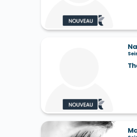
Saint-Jean-les-Deux-Jumeaux 77660
S
Saint-Mard 77230
Saint-Mars-Vieux-Ma
Saint-Martin-en-Bière 77630
Saint-Mér
Saint-Pathus 77178
Saint-Pierre-lès-N
Saint-Sauveur-sur-École 77930
Saint-S
Sammeron 77260
Samois-sur-Seine 77
Savins 77650
Seine-Port 77240
Sept-
Na
Sivry-Courtry 77115
Sognolles-en-Monto
Sei
Sourdun 77171
Tancrou 77440
Thénis
Tigeaux 77163
La Tombe 77130
Torcy
Th
Treuzy-Levelay 77710
Trilbardou 77450
Vaires-sur-Marne 77360
Valence-en-Br
Le Vaudoué 77123
Vaudoy-en-Brie 7714
Verneuil-l'Étang 77390
Vernou-la-Celle
Villebéon 77710
Villecerf 77250
Ville
Villeneuve-le-Comte 77174
Villeneuve-
Villeneuve-sur-Bellot 77510
Villenoy 77
Villiers-en-Bière 77190
Villiers-Saint-G
Villuis 77480
Vimpelles 77520
Vinant
Voulton 77560
Voulx 77940
Vulaines-
Ma