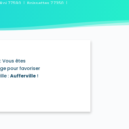
-Roi 77590
Boissettes 77350
7169
Boitron 77750
Bombon 77720
0
Bransles 77620
ou-sur-Chantereine 77177
s 77760
Cannes-Écluse 77130
-en-Montois 77520
Chalautre-la-Petite 77160
77430
Champcenest 77560
Chanteloup-en-Brie 77600
outils 77320
: Vous êtes
mentray 77410
Charny 77410
age pour favoriser
elet-en-Brie 77820
lle :
Aufferville
!
in-Neufmontiers 77124
ssy 77700
Chevrainvilliers 77760
77730
Claye-Souilly 77410
0
Conches-sur-Gondoire 77600
-Dames 77860
les-en-Bassée 77126
0
Courtry 77181
Coutençon 77154
0
Crisenoy 77390
Cuisy 77165
Dagny 77320