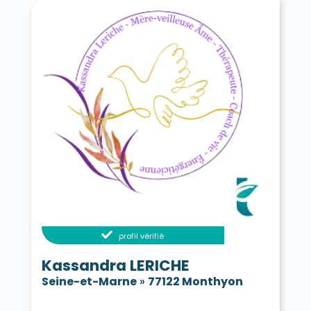
Châtenay-sur-Seine 77126
Châtenoy 77167
Châtillon-la-Borde 77820
Châtres 77610
Chauconin-Neufmontiers 77124
Chauffry 77169
Chaumes-en-Brie 77390
Chelles 77500
Chenoise 77160
Chenou 77570
Chessy 77700
Chevrainvilliers 77760
Chevru 77320
Chevry-Cossigny 77173
Chevry-en-Sereine 77710
Choisy-en-Brie 77320
Citry 77730
Claye-Souilly 77410
Clos-Fontaine 77370
Cocherel 77440
Collégien 77090
Combs-la-Ville 77380
Compans 77290
Conches-sur-Gondoire 77600
Condé-Sainte-Libiaire 77450
profil vérifié
Congis-sur-Thérouanne 77440
Coubert 77170
Kassandra LERICHE
Couilly-Pont-aux-Dames 77860
Seine-et-Marne
»
77122 Monthyon
Coulombs-en-Valois 77840
Coulommes 77580
Coulommiers 77120
Coupvray 77700