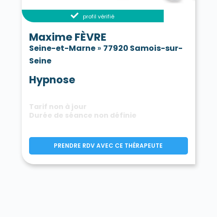
Noisy-sur-École 77123
Nonville 77140
profil vérifié
Noyen-sur-Seine 77114
Obsonville 77890
Ocquerre 77440
Oissery 77178
Maxime FÈVRE
Orly-sur-Morin 77750
Ormesson 77167
Seine-et-Marne
»
77920 Samois-sur-
Les Ormes-sur-Voulzie 77134
Othis 77280
Seine
Ozoir-la-Ferrière 77330
Ozouer-le-Voulgis 77390
Paley 77710
Hypnose
Pamfou 77830
Paroy 77520
Passy-sur-Seine 77480
Pécy 77970
Penchard 77124
Perthes 77930
Tarif non à jour
Pézarches 77131
Pierre-Levée 77580
Durée de séance non définie
Le Pin 77181
Le Plessis-aux-Bois 77165
Le Plessis-Feu-Aussoux 77540
Le Plessis-l'Évêque 77165
PRENDRE RDV AVEC CE THÉRAPEUTE
Le Plessis-Placy 77440
Poigny 77160
Poincy 77470
Poligny 77167
Pommeuse 77515
Pomponne 77400
Pontault-Combault 77340
Pontcarré 77135
Précy-sur-Marne 77410
Presles-en-Brie 77220
Pringy 77310
Provins 77160
Puisieux 77139