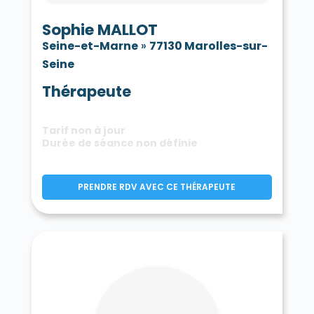
Jouy-sur-Morin 77320
Juilly 77230
Sophie MALLOT
Jutigny 77650
Lagny-sur-Marne 77400
Larchant 77760
Laval-en-Brie 77148
Seine-et-Marne
»
77130 Marolles-sur-
Léchelle 77171
Lescherolles 77320
Seine
Lesches 77450
Lésigny 77150
Leudon-en-Brie 77320
Lieusaint 77127
Thérapeute
Limoges-Fourches 77550
Lissy 77550
Liverdy-en-Brie 77220
Tarif non à jour
Livry-sur-Seine 77000
Lizines 77650
Durée de séance non définie
Lizy-sur-Ourcq 77440
Lognes 77185
Longperrier 77230
Longueville 77650
Lorrez-le-Bocage-Préaux 77710
PRENDRE RDV AVEC CE THÉRAPEUTE
Louan-Villegruis-Fontaine 77560
Luisetaines 77520
Lumigny-Nesles-Ormeaux 77540
Luzancy 77138
Machault 77133
La Madeleine-sur-Loing 77570
Magny-le-Hongre 77700
Maincy 77950
Maisoncelles-en-Brie 77580
Maisoncelles-en-Gâtinais 77570
Maison-Rouge 77370
Marchémoret 77230