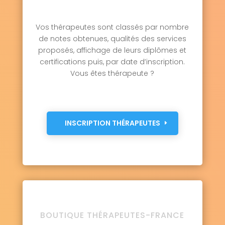
Saint-Germain-sous-Doue 77169
Saint-Germain-sur-École 77930
Saint-Germain-sur-Morin 77860
Vos thérapeutes sont classés par nombre
Saint-Hilliers 77160
de notes obtenues, qualités des services
Saint-Jean-les-Deux-Jumeaux 77660
proposés, affichage de leurs diplômes et
Saint-Just-en-Brie 77370
certifications puis, par date d’inscription.
Saint-Léger 77510
Vous êtes thérapeute ?
Saint-Loup-de-Naud 77650
Saint-Mammès 77670
Saint-Mard 77230
Saint-Mars-Vieux-Maisons 77320
Saint-Martin-des-Champs 77320
Saint-Martin-du-Boschet 77320
INSCRIPTION THÉRAPEUTES
Saint-Martin-en-Bière 77630
Saint-Méry 77720
Saint-Mesmes 77410
Saint-Ouen-en-Brie 77720
Saint-Ouen-sur-Morin 77750
Saint-Pathus 77178
Saint-Pierre-lès-Nemours 77140
Saint-Rémy-la-Vanne 77320
Saints 77120
Saint-Sauveur-lès-Bray 77480
Saint-Sauveur-sur-École 77930
BOUTIQUE THÉRAPEUTES-FRANCE
Saint-Siméon 77169
Saint-Soupplets 77165