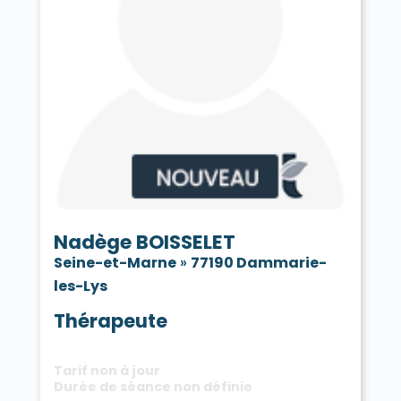
Marcilly 77139
Les Marêts 77560
Mareuil-lès-Meaux 77100
Marles-en-Brie 77610
Marolles-en-Brie 77120
Marolles-sur-Seine 77130
Mary-sur-Marne 77440
Mauperthuis 77120
Mauregard 77990
May-en-Multien 77145
Meaux 77100
Le Mée-sur-Seine 77350
Meigneux 77520
Meilleray 77320
Melun 77000
Melz-sur-Seine 77171
Méry-sur-Marne 77730
Le Mesnil-Amelot 77990
Messy 77410
Nadège BOISSELET
Misy-sur-Yonne 77130
Mitry-Mory 77290
Moisenay 77950
Moissy-Cramayel 77550
Seine-et-Marne
»
77190 Dammarie-
Mondreville 77570
les-Lys
Mons-en-Montois 77520
Montceaux-lès-Meaux 77470
Thérapeute
Montceaux-lès-Provins 77151
Montcourt-Fromonville 77140
Montdauphin 77320
Montenils 77320
Tarif non à jour
Durée de séance non définie
Montereau-Fault-Yonne 77130