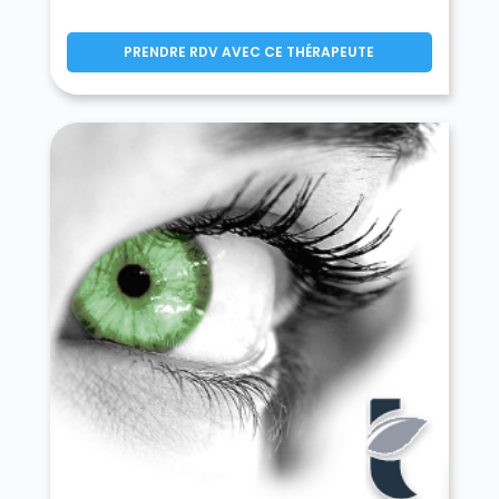
Montereau-sur-le-Jard 77950
Montévrain 77144
PRENDRE RDV AVEC CE THÉRAPEUTE
Montgé-en-Goële 77230
Monthyon 77122
Montigny-le-Guesdier 77480
Montigny-Lencoup 77520
Montigny-sur-Loing 77690
Montmachoux 77940
Montolivet 77320
Montry 77450
Moret-Loing-et-Orvanne 77250
Mormant 77720
Mortcerf 77163
Mortery 77160
Mouroux 77120
Mousseaux-lès-Bray 77480
Moussy-le-Neuf 77230
Moussy-le-Vieux 77230
Mouy-sur-Seine 77480
Nandy 77176
Nangis 77370
Nanteau-sur-Essonne 77760
Nanteau-sur-Lunain 77710
Nanteuil-lès-Meaux 77100
Nanteuil-sur-Marne 77730
Nantouillet 77230
Nemours 77140
Neufmoutiers-en-Brie 77610
Noisiel 77186
Noisy-Rudignon 77940