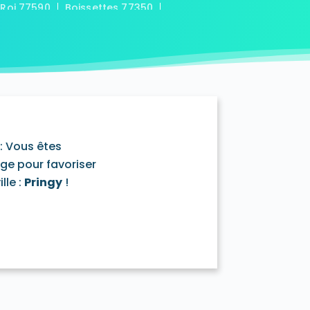
-Roi 77590
Boissettes 77350
7169
Boitron 77750
Bombon 77720
0
Bransles 77620
ou-sur-Chantereine 77177
s 77760
Cannes-Écluse 77130
-en-Montois 77520
Chalautre-la-Petite 77160
77430
Champcenest 77560
Chanteloup-en-Brie 77600
outils 77320
: Vous êtes
mentray 77410
Charny 77410
age pour favoriser
elet-en-Brie 77820
lle :
Pringy
!
in-Neufmontiers 77124
ssy 77700
Chevrainvilliers 77760
77730
Claye-Souilly 77410
0
Conches-sur-Gondoire 77600
-Dames 77860
les-en-Bassée 77126
0
Courtry 77181
Coutençon 77154
0
Crisenoy 77390
Cuisy 77165
Dagny 77320