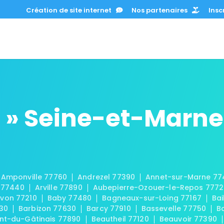
Création de site internet
Nos partenaires
Inscr
 » Seine-et-Marne
Amponville 77760
Andrezel 77390
Annet-sur-Marne 77
 77440
Arville 77890
Aubepierre-Ozouer-le-Repos 777
von 77210
Baby 77480
Bagneaux-sur-Loing 77167
Bai
30
Barbizon 77630
Barcy 77910
Bassevelle 77750
B
t-du-Gâtinais 77890
Beautheil 77120
Beauvoir 77390