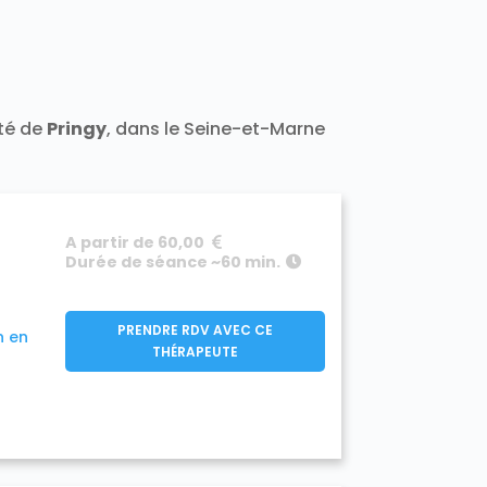
t 77400
Darvault 77140
a-Ramée 77139
Échouboulains 77830
7940
Étrépilly 77139
Everly 77157
y 77133
Férolles-Attilly 77150
leury-en-Bière 77930
nailles 77370
ité de
Pringy
, dans le Seine-et-Marne
Frétoy 77320
Fromont 77760
77910
890
Gouaix 77114
Gouvernes 77400
-Armainvilliers 77220
e 77760
Guermantes 77600
A partir de 60,00
50
Hermé 77114
Hondevilliers 77510
Durée de séance ~60 min.
verny 77165
Jablines 77450
sur-Morin 77320
Juilly 77230
Lescherolles 77320
Lesches 77450
PRENDRE RDV AVEC CE
n en
iverdy-en-Brie 77220
THÉRAPEUTE
Longueville 77650
sles-Ormeaux 77540
Luzancy 77138
celles-en-Brie 77580
s Marêts 77560
0
Mary-sur-Marne 77440
7350
Meigneux 77520