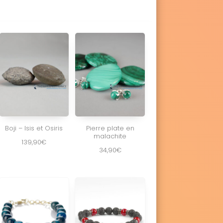
Boji – Isis et Osiris
Pierre plate en
malachite
139,90
€
34,90
€