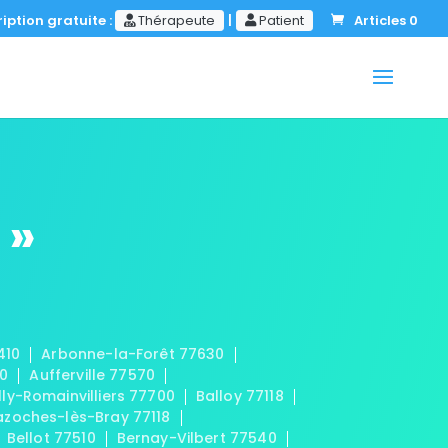
iption gratuite :
Thérapeute
|
Patient
Articles 0
 »
410
Arbonne-la-Forêt 77630
20
Aufferville 77570
lly-Romainvilliers 77700
Balloy 77118
azoches-lès-Bray 77118
Bellot 77510
Bernay-Vilbert 77540