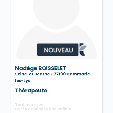
Marcilly 77139
Les Marêts 77560
Mareuil-lès-Meaux 77100
Marles-en-Brie 77610
Marolles-en-Brie 77120
Marolles-sur-Seine 77130
Mary-sur-Marne 77440
Mauperthuis 77120
Mauregard 77990
May-en-Multien 77145
Meaux 77100
Le Mée-sur-Seine 77350
Meigneux 77520
Meilleray 77320
Melun 77000
Melz-sur-Seine 77171
Méry-sur-Marne 77730
Le Mesnil-Amelot 77990
Messy 77410
Nadège BOISSELET
Misy-sur-Yonne 77130
Mitry-Mory 77290
Moisenay 77950
Moissy-Cramayel 77550
Seine-et-Marne
»
77190 Dammarie-
Mondreville 77570
les-Lys
Mons-en-Montois 77520
Montceaux-lès-Meaux 77470
Thérapeute
Montceaux-lès-Provins 77151
Montcourt-Fromonville 77140
Montdauphin 77320
Montenils 77320
Tarif non à jour
Durée de séance non définie
Montereau-Fault-Yonne 77130