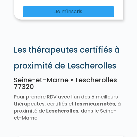
Chalautre-la-Petite 77160
Chalifert 77144
Chalmaison 77650
Chambry 77910
Je m'inscris
Chamigny 77260
Champagne-sur-Seine 77430
Champcenest 77560
Champdeuil 77390
Champeaux 77720
Champs-sur-Marne 77420
Les thérapeutes certifiés à
Changis-sur-Marne 77660
Chanteloup-en-Brie 77600
La Chapelle-Gauthier 77720
proximité de Lescherolles
La Chapelle-Iger 77540
La Chapelle-la-Reine 77760
Seine-et-Marne » Lescherolles
La Chapelle-Moutils 77320
77320
La Chapelle-Rablais 77370
La Chapelle-Saint-Sulpice 77160
Pour prendre RDV avec l'un des 5 meilleurs
Les Chapelles-Bourbon 77610
thérapeutes, certifiés et
les mieux notés
, à
Charmentray 77410
Charny 77410
proximité de
Lescherolles
, dans le Seine-
Chartrettes 77590
Chartronges 77320
et-Marne
Châteaubleau 77370
Château-Landon 77570
Le Châtelet-en-Brie 77820