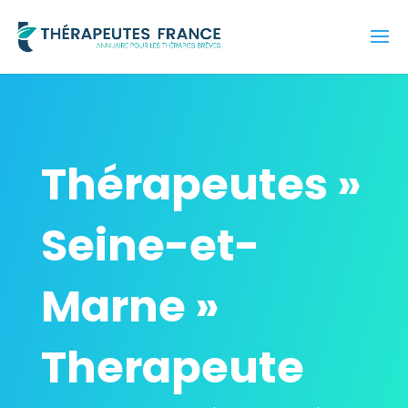
Thérapeutes »
Seine-et-
Marne »
Therapeute