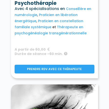
Psychothérapie
Courcelles-en-Bassée 77126
Avec 4 spécialisations en
Conseillère en
Courchamp 77560
Courpalay 77540
numérologie
Praticien en libération
Courquetaine 77390
Courtacon 77560
Courtomer 77390
Courtry 77181
énergétique
Praticien en constellation
Coutençon 77154
Coutevroult 77580
familiale systémique
Thérapeute en
Crécy-la-Chapelle 77580
psychogénéalogie transgénérationnelle
Crégy-lès-Meaux 77124
Crèvecœur-en-Brie 77610
Crisenoy 77390
Croissy-Beaubourg 77183
A partir de 60,00
La Croix-en-Brie 77370
Durée de séance ~60 min.
Crouy-sur-Ourcq 77840
Cucharmoy 77160
Cuisy 77165
Dagny 77320
Dammarie-les-Lys 77190
PRENDRE RDV AVEC CE THÉRAPEUTE
Dammartin-en-Goële 77230
Dammartin-sur-Tigeaux 77163
Dampmart 77400
Darvault 77140
Dhuisy 77440
Diant 77940
Donnemarie-Dontilly 77520
Dormelles 77130
Doue 77510
Douy-la-Ramée 77139
Échouboulains 77830
Les Écrennes 77820