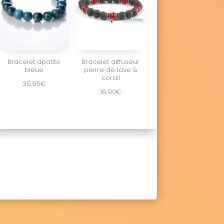
Bracelet apatite
Bracelet diffuseur
bleue
pierre de lave &
corail
39,95
€
16,90
€