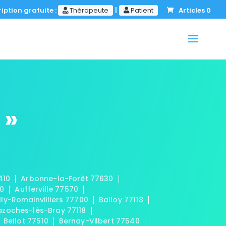
iption gratuite :
Thérapeute
|
Patient
Articles 0
 »
410
Arbonne-la-Forêt 77630
20
Aufferville 77570
lly-Romainvilliers 77700
Balloy 77118
azoches-lès-Bray 77118
Bellot 77510
Bernay-Vilbert 77540