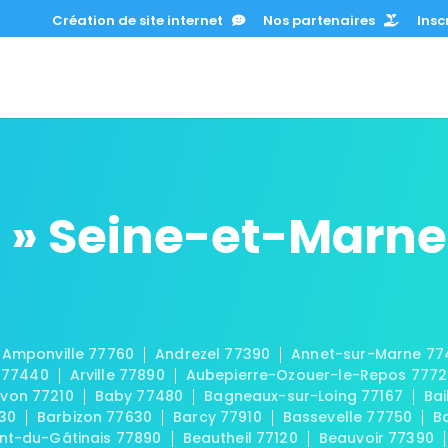
Création de site internet
Nos partenaires
Inscr
 » Seine-et-Marne
Amponville 77760
Andrezel 77390
Annet-sur-Marne 77
 77440
Arville 77890
Aubepierre-Ozouer-le-Repos 777
von 77210
Baby 77480
Bagneaux-sur-Loing 77167
Bai
30
Barbizon 77630
Barcy 77910
Bassevelle 77750
B
t-du-Gâtinais 77890
Beautheil 77120
Beauvoir 77390