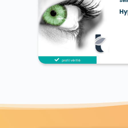
Sei
Hy
profil vérifié