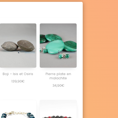
Boji – Isis et Osiris
Pierre plate en
malachite
139,90
€
34,90
€