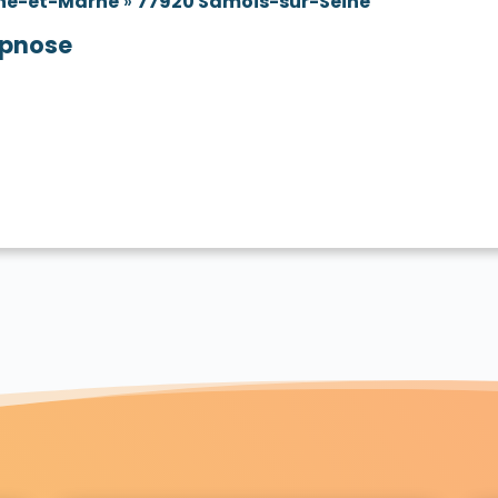
ne-et-Marne
»
77920 Samois-sur-Seine
pnose