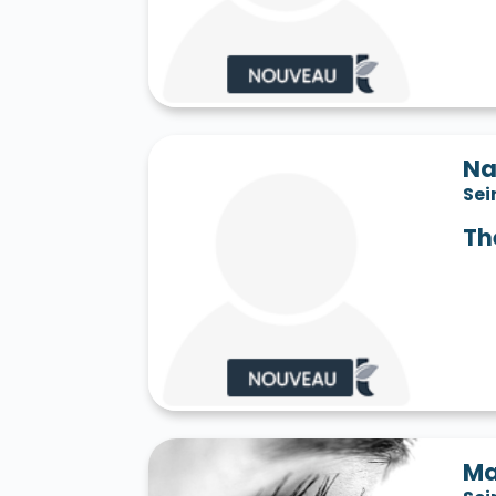
Saint-Jean-les-Deux-Jumeaux 77660
S
Saint-Mard 77230
Saint-Mars-Vieux-Ma
Saint-Martin-en-Bière 77630
Saint-Mér
Saint-Pathus 77178
Saint-Pierre-lès-N
Saint-Sauveur-sur-École 77930
Saint-S
Sammeron 77260
Samois-sur-Seine 77
Savins 77650
Seine-Port 77240
Sept-
Na
Sivry-Courtry 77115
Sognolles-en-Monto
Sei
Sourdun 77171
Tancrou 77440
Thénis
Tigeaux 77163
La Tombe 77130
Torcy
Th
Treuzy-Levelay 77710
Trilbardou 77450
Vaires-sur-Marne 77360
Valence-en-Br
Le Vaudoué 77123
Vaudoy-en-Brie 7714
Verneuil-l'Étang 77390
Vernou-la-Celle
Villebéon 77710
Villecerf 77250
Ville
Villeneuve-le-Comte 77174
Villeneuve-
Villeneuve-sur-Bellot 77510
Villenoy 77
Villiers-en-Bière 77190
Villiers-Saint-G
Villuis 77480
Vimpelles 77520
Vinant
Voulton 77560
Voulx 77940
Vulaines-
Ma