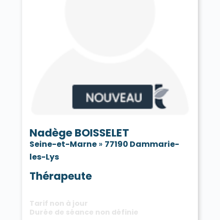
Marcilly 77139
Les Marêts 77560
Mareuil-lès-Meaux 77100
Marles-en-Brie 77610
Marolles-en-Brie 77120
Marolles-sur-Seine 77130
Mary-sur-Marne 77440
Mauperthuis 77120
Mauregard 77990
May-en-Multien 77145
Meaux 77100
Le Mée-sur-Seine 77350
Meigneux 77520
Meilleray 77320
Melun 77000
Melz-sur-Seine 77171
Méry-sur-Marne 77730
Le Mesnil-Amelot 77990
Messy 77410
Nadège BOISSELET
Misy-sur-Yonne 77130
Mitry-Mory 77290
Moisenay 77950
Moissy-Cramayel 77550
Seine-et-Marne
»
77190 Dammarie-
Mondreville 77570
les-Lys
Mons-en-Montois 77520
Montceaux-lès-Meaux 77470
Thérapeute
Montceaux-lès-Provins 77151
Montcourt-Fromonville 77140
Montdauphin 77320
Montenils 77320
Tarif non à jour
Durée de séance non définie
Montereau-Fault-Yonne 77130