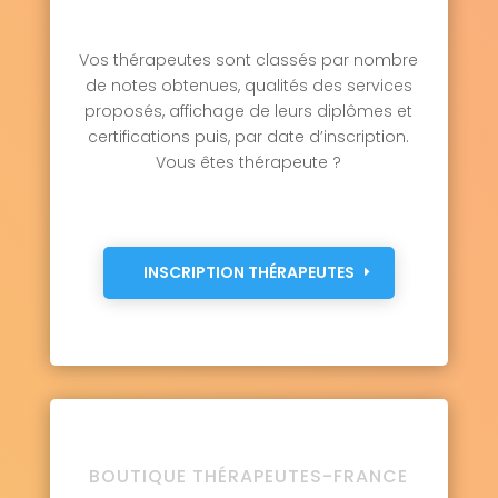
Saint-Germain-sous-Doue 77169
Saint-Germain-sur-École 77930
Saint-Germain-sur-Morin 77860
Vos thérapeutes sont classés par nombre
Saint-Hilliers 77160
de notes obtenues, qualités des services
Saint-Jean-les-Deux-Jumeaux 77660
proposés, affichage de leurs diplômes et
Saint-Just-en-Brie 77370
certifications puis, par date d’inscription.
Saint-Léger 77510
Vous êtes thérapeute ?
Saint-Loup-de-Naud 77650
Saint-Mammès 77670
Saint-Mard 77230
Saint-Mars-Vieux-Maisons 77320
Saint-Martin-des-Champs 77320
Saint-Martin-du-Boschet 77320
INSCRIPTION THÉRAPEUTES
Saint-Martin-en-Bière 77630
Saint-Méry 77720
Saint-Mesmes 77410
Saint-Ouen-en-Brie 77720
Saint-Ouen-sur-Morin 77750
Saint-Pathus 77178
Saint-Pierre-lès-Nemours 77140
Saint-Rémy-la-Vanne 77320
Saints 77120
Saint-Sauveur-lès-Bray 77480
Saint-Sauveur-sur-École 77930
BOUTIQUE THÉRAPEUTES-FRANCE
Saint-Siméon 77169
Saint-Soupplets 77165