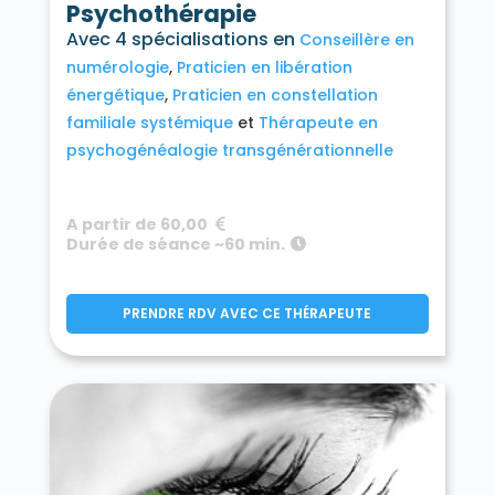
Psychothérapie
Courcelles-en-Bassée 77126
Avec 4 spécialisations en
Conseillère en
Courchamp 77560
Courpalay 77540
numérologie
Praticien en libération
Courquetaine 77390
Courtacon 77560
Courtomer 77390
Courtry 77181
énergétique
Praticien en constellation
Coutençon 77154
Coutevroult 77580
familiale systémique
Thérapeute en
Crécy-la-Chapelle 77580
psychogénéalogie transgénérationnelle
Crégy-lès-Meaux 77124
Crèvecœur-en-Brie 77610
Crisenoy 77390
Croissy-Beaubourg 77183
A partir de 60,00
La Croix-en-Brie 77370
Durée de séance ~60 min.
Crouy-sur-Ourcq 77840
Cucharmoy 77160
Cuisy 77165
Dagny 77320
Dammarie-les-Lys 77190
PRENDRE RDV AVEC CE THÉRAPEUTE
Dammartin-en-Goële 77230
Dammartin-sur-Tigeaux 77163
Dampmart 77400
Darvault 77140
Dhuisy 77440
Diant 77940
Donnemarie-Dontilly 77520
Dormelles 77130
Doue 77510
Douy-la-Ramée 77139
Échouboulains 77830
Les Écrennes 77820