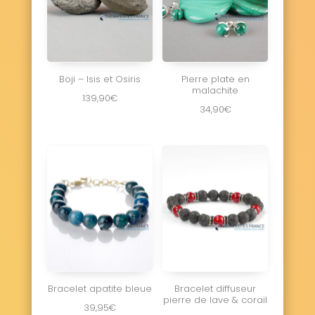
Ville-Saint-Jacques 77130
Villevaudé 77410
Villiers-en-Bière 77190
Villiers-Saint-Georges 77560
Villiers-sous-Grez 77760
Villiers-sur-Morin 77580
Villiers-sur-Seine 77114
Villuis 77480
Boji – Isis et Osiris
Pierre plate en
malachite
Vimpelles 77520
Vinantes 77230
139,90
€
Vincy-Manœuvre 77139
Voinsles 77540
34,90
€
Voisenon 77950
Voulangis 77580
Voulton 77560
Voulx 77940
Vulaines-lès-Provins 77160
Vulaines-sur-Seine 77870
Yèbles 77390
Bracelet apatite bleue
Bracelet diffuseur
pierre de lave & corail
39,95
€