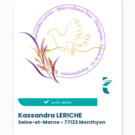
Châtenay-sur-Seine 77126
Châtenoy 77167
Châtillon-la-Borde 77820
Châtres 77610
Chauconin-Neufmontiers 77124
Chauffry 77169
Chaumes-en-Brie 77390
Chelles 77500
Chenoise 77160
Chenou 77570
Chessy 77700
Chevrainvilliers 77760
Chevru 77320
Chevry-Cossigny 77173
Chevry-en-Sereine 77710
Choisy-en-Brie 77320
Citry 77730
Claye-Souilly 77410
Clos-Fontaine 77370
Cocherel 77440
Collégien 77090
Combs-la-Ville 77380
Compans 77290
Conches-sur-Gondoire 77600
Condé-Sainte-Libiaire 77450
profil vérifié
Congis-sur-Thérouanne 77440
Coubert 77170
Kassandra LERICHE
Couilly-Pont-aux-Dames 77860
Seine-et-Marne
»
77122 Monthyon
Coulombs-en-Valois 77840
Coulommes 77580
Coulommiers 77120
Coupvray 77700