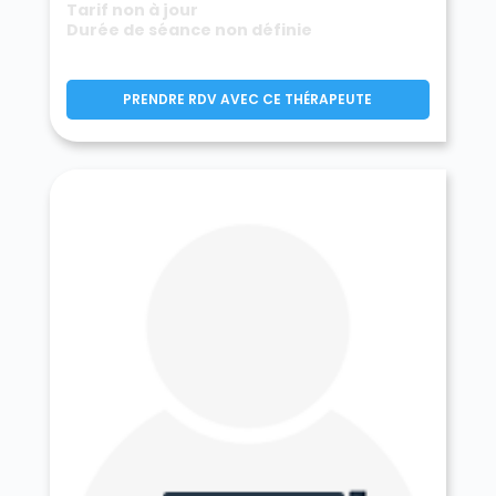
Germigny-l'Évêque 77910
Tarif non à jour
Germigny-sous-Coulombs 77840
Durée de séance non définie
Gesvres-le-Chapitre 77165
Giremoutiers 77120
Gironville 77890
Gouaix 77114
Gouvernes 77400
PRENDRE RDV AVEC CE THÉRAPEUTE
La Grande-Paroisse 77130
Grandpuits-Bailly-Carrois 77720
Gravon 77118
Gressy 77410
Gretz-Armainvilliers 77220
Grez-sur-Loing 77880
Grisy-Suisnes 77166
Grisy-sur-Seine 77480
Guérard 77580
Guercheville 77760
Guermantes 77600
Guignes 77390
Gurcy-le-Châtel 77520
Hautefeuille 77515
La Haute-Maison 77580
Héricy 77850
Hermé 77114
Hondevilliers 77510
La Houssaye-en-Brie 77610
Ichy 77890
Isles-les-Meldeuses 77440
Isles-lès-Villenoy 77450
Iverny 77165
Jablines 77450
Jaignes 77440
Jaulnes 77480
Jossigny 77600
Jouarre 77640
Jouy-le-Châtel 77970