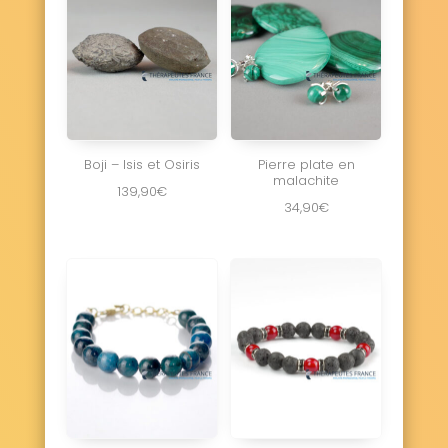
Ville-Saint-Jacques 77130
Villevaudé 77410
Villiers-en-Bière 77190
Villiers-Saint-Georges 77560
Villiers-sous-Grez 77760
Villiers-sur-Morin 77580
Villiers-sur-Seine 77114
Villuis 77480
Vimpelles 77520
Vinantes 77230
Vincy-Manœuvre 77139
Voinsles 77540
Boji – Isis et Osiris
Pierre plate en
Voisenon 77950
Voulangis 77580
malachite
139,90
€
Voulton 77560
Voulx 77940
34,90
€
Vulaines-lès-Provins 77160
Vulaines-sur-Seine 77870
Yèbles 77390