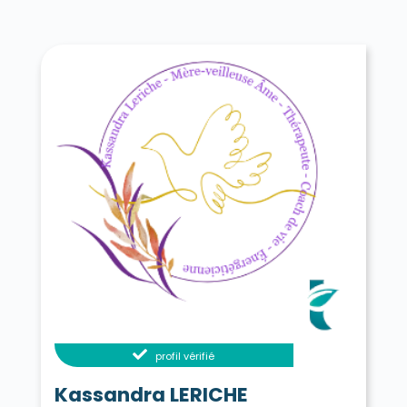
Châtenay-sur-Seine 77126
Châtenoy 77167
Châtillon-la-Borde 77820
Châtres 77610
Chauconin-Neufmontiers 77124
Chauffry 77169
Chaumes-en-Brie 77390
Chelles 77500
Chenoise 77160
Chenou 77570
Chessy 77700
Chevrainvilliers 77760
Chevru 77320
Chevry-Cossigny 77173
Chevry-en-Sereine 77710
Choisy-en-Brie 77320
Citry 77730
Claye-Souilly 77410
Clos-Fontaine 77370
Cocherel 77440
Collégien 77090
Combs-la-Ville 77380
Compans 77290
Conches-sur-Gondoire 77600
Condé-Sainte-Libiaire 77450
Congis-sur-Thérouanne 77440
Coubert 77170
Couilly-Pont-aux-Dames 77860
profil vérifié
Coulombs-en-Valois 77840
Coulommes 77580
Coulommiers 77120
Kassandra LERICHE
Coupvray 77700