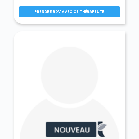
Germigny-l'Évêque 77910
Germigny-sous-Coulombs 77840
PRENDRE RDV AVEC CE THÉRAPEUTE
Gesvres-le-Chapitre 77165
Giremoutiers 77120
Gironville 77890
Gouaix 77114
Gouvernes 77400
La Grande-Paroisse 77130
Grandpuits-Bailly-Carrois 77720
Gravon 77118
Gressy 77410
Gretz-Armainvilliers 77220
Grez-sur-Loing 77880
Grisy-Suisnes 77166
Grisy-sur-Seine 77480
Guérard 77580
Guercheville 77760
Guermantes 77600
Guignes 77390
Gurcy-le-Châtel 77520
Hautefeuille 77515
La Haute-Maison 77580
Héricy 77850
Hermé 77114
Hondevilliers 77510
La Houssaye-en-Brie 77610
Ichy 77890
Isles-les-Meldeuses 77440
Isles-lès-Villenoy 77450
Iverny 77165
Jablines 77450
Jaignes 77440
Jaulnes 77480
Jossigny 77600
Jouarre 77640
Jouy-le-Châtel 77970