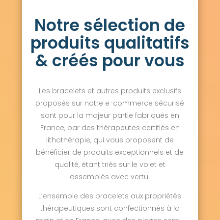
Saint-Thibault-des-Vignes 77400
Notre sélection de
Salins 77148
Sammeron 77260
Samois-sur-Seine 77920
Samoreau 77210
produits qualitatifs
Sancy 77580
Sancy-lès-Provins 77320
Savigny-le-Temple 77176
Savins 77650
& créés pour vous
Seine-Port 77240
Sept-Sorts 77260
Serris 77700
Servon 77170
Signy-Signets 77640
Sigy 77520
Les bracelets et autres produits exclusifs
Sivry-Courtry 77115
Sognolles-en-Montois 77520
proposés sur notre e-commerce sécurisé
Soignolles-en-Brie 77111
Soisy-Bouy 77650
sont pour la majeur partie fabriqués en
Solers 77111
Souppes-sur-Loing 77460
France, par des thérapeutes certifiés en
Sourdun 77171
Tancrou 77440
lithothérapie, qui vous proposent de
Thénisy 77520
Thieux 77230
bénéficier de produits exceptionnels et de
Thomery 77810
Thorigny-sur-Marne 77400
Thoury-Férottes 77940
Tigeaux 77163
qualité, étant triés sur le volet et
La Tombe 77130
Torcy 77200
assemblés avec vertu.
Touquin 77131
Tournan-en-Brie 77220
Tousson 77123
La Trétoire 77510
L’ensemble des bracelets aux propriétés
Treuzy-Levelay 77710
Trilbardou 77450
thérapeutiques sont confectionnés à la
Trilport 77470
Trocy-en-Multien 77440