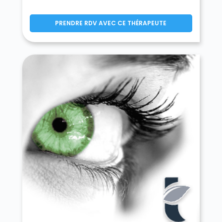
Montereau-sur-le-Jard 77950
Montévrain 77144
PRENDRE RDV AVEC CE THÉRAPEUTE
Montgé-en-Goële 77230
Monthyon 77122
Montigny-le-Guesdier 77480
Montigny-Lencoup 77520
Montigny-sur-Loing 77690
Montmachoux 77940
Montolivet 77320
Montry 77450
Moret-Loing-et-Orvanne 77250
Mormant 77720
Mortcerf 77163
Mortery 77160
Mouroux 77120
Mousseaux-lès-Bray 77480
Moussy-le-Neuf 77230
Moussy-le-Vieux 77230
Mouy-sur-Seine 77480
Nandy 77176
Nangis 77370
Nanteau-sur-Essonne 77760
Nanteau-sur-Lunain 77710
Nanteuil-lès-Meaux 77100
Nanteuil-sur-Marne 77730
Nantouillet 77230
Nemours 77140
Neufmoutiers-en-Brie 77610
Noisiel 77186
Noisy-Rudignon 77940