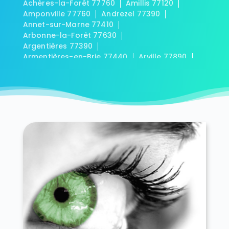
Achères-la-Forêt 77760
Amillis 77120
Amponville 77760
Andrezel 77390
Annet-sur-Marne 77410
Arbonne-la-Forêt 77630
Argentières 77390
Armentières-en-Brie 77440
Arville 77890
Aubepierre-Ozouer-le-Repos 77720
Aufferville 77570
Augers-en-Brie 77560
Aulnoy 77120
Avon 77210
Baby 77480
Bagneaux-sur-Loing 77167
Bailly-Romainvilliers 77700
Balloy 77118
Bannost-Villegagnon 77970
Barbey 77130
Barbizon 77630
Barcy 77910
Bassevelle 77750
Bazoches-lès-Bray 77118
Beauchery-Saint-Martin 77560
Beaumont-du-Gâtinais 77890
Beautheil 77120
Beauvoir 77390
Bellot 77510
Bernay-Vilbert 77540
Beton-Bazoches 77320
Bezalles 77970
Blandy 77115
Blennes 77940
Boisdon 77970
Bois-le-Roi 77590
Boissettes 77350