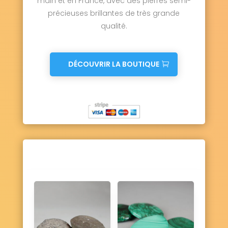
main et en France, avec des pierres semi-
Ury 77760
Ussy-sur-Marne 77260
précieuses brillantes de très grande
Vaires-sur-Marne 77360
qualité.
Valence-en-Brie 77830
Vanvillé 77370
Varennes-sur-Seine 77130
Varreddes 77910
Vaucourtois 77580
Le Vaudoué 77123
Vaudoy-en-Brie 77141
DÉCOUVRIR LA BOUTIQUE
Vaux-le-Pénil 77000
Vaux-sur-Lunain 77710
Vendrest 77440
Verdelot 77510
Verneuil-l'Étang 77390
Vernou-la-Celle-sur-Seine 77670
Vert-Saint-Denis 77240
Vieux-Champagne 77370
Vignely 77450
Villebéon 77710
Villecerf 77250
Villemaréchal 77710
Villemareuil 77470
Villemer 77250
Villenauxe-la-Petite 77480
Villeneuve-le-Comte 77174
Villeneuve-les-Bordes 77154
Villeneuve-Saint-Denis 77174
Villeneuve-sous-Dammartin 77230
Villeneuve-sur-Bellot 77510
Villenoy 77124
Villeparisis 77270
Villeroy 77410