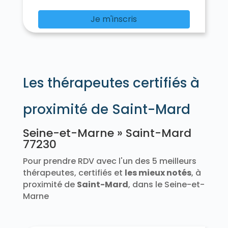
Chalautre-la-Petite 77160
Chalifert 77144
Chalmaison 77650
Chambry 77910
Je m'inscris
Chamigny 77260
Champagne-sur-Seine 77430
Champcenest 77560
Champdeuil 77390
Champeaux 77720
Champs-sur-Marne 77420
Les thérapeutes certifiés à
Changis-sur-Marne 77660
Chanteloup-en-Brie 77600
La Chapelle-Gauthier 77720
proximité de Saint-Mard
La Chapelle-Iger 77540
La Chapelle-la-Reine 77760
Seine-et-Marne » Saint-Mard
La Chapelle-Moutils 77320
77230
La Chapelle-Rablais 77370
La Chapelle-Saint-Sulpice 77160
Pour prendre RDV avec l'un des 5 meilleurs
Les Chapelles-Bourbon 77610
thérapeutes, certifiés et
les mieux notés
, à
Charmentray 77410
Charny 77410
proximité de
Saint-Mard
, dans le Seine-et-
Chartrettes 77590
Chartronges 77320
Marne
Châteaubleau 77370
Château-Landon 77570
Le Châtelet-en-Brie 77820