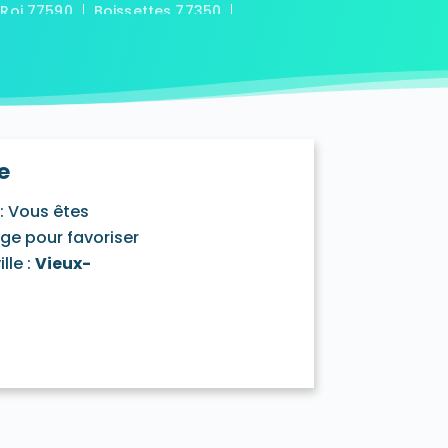
-Roi 77590
Boissettes 77350
7169
Boitron 77750
Bombon 77720
0
Bransles 77620
ou-sur-Chantereine 77177
s 77760
Cannes-Écluse 77130
-en-Montois 77520
Chalautre-la-Petite 77160
77430
Champcenest 77560
e
Chanteloup-en-Brie 77600
outils 77320
: Vous êtes
mentray 77410
Charny 77410
age pour favoriser
elet-en-Brie 77820
lle :
Vieux-
in-Neufmontiers 77124
ssy 77700
Chevrainvilliers 77760
77730
Claye-Souilly 77410
0
Conches-sur-Gondoire 77600
-Dames 77860
les-en-Bassée 77126
0
Courtry 77181
Coutençon 77154
0
Crisenoy 77390
Cuisy 77165
Dagny 77320