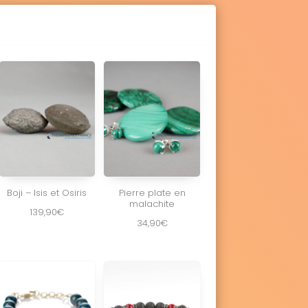
Boji – Isis et Osiris
Pierre plate en
malachite
139,90
€
34,90
€