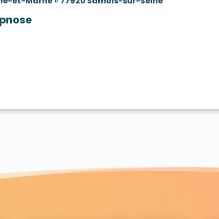
ne-et-Marne
»
77920 Samois-sur-Seine
pnose