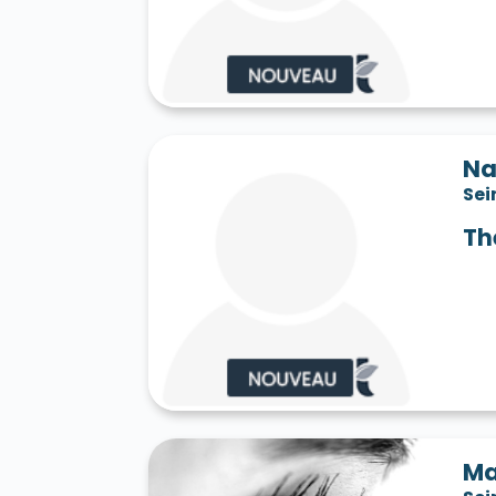
Saint-Jean-les-Deux-Jumeaux 77660
S
Saint-Mard 77230
Saint-Mars-Vieux-Ma
Saint-Martin-en-Bière 77630
Saint-Mér
Saint-Pathus 77178
Saint-Pierre-lès-N
Saint-Sauveur-sur-École 77930
Saint-S
Sammeron 77260
Samois-sur-Seine 77
Savins 77650
Seine-Port 77240
Sept-
Na
Sivry-Courtry 77115
Sognolles-en-Monto
Sei
Sourdun 77171
Tancrou 77440
Thénis
Tigeaux 77163
La Tombe 77130
Torcy
Th
Treuzy-Levelay 77710
Trilbardou 77450
Vaires-sur-Marne 77360
Valence-en-Br
Le Vaudoué 77123
Vaudoy-en-Brie 7714
Verneuil-l'Étang 77390
Vernou-la-Celle
Villebéon 77710
Villecerf 77250
Ville
Villeneuve-le-Comte 77174
Villeneuve-
Villeneuve-sur-Bellot 77510
Villenoy 77
Villiers-en-Bière 77190
Villiers-Saint-G
Villuis 77480
Vimpelles 77520
Vinant
Voulton 77560
Voulx 77940
Vulaines-
Ma