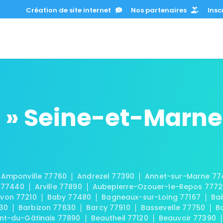
Création de site internet
Nos partenaires
Inscr
 » Seine-et-Marne
Amponville 77760
Andrezel 77390
Annet-sur-Marne 77
 77440
Arville 77890
Aubepierre-Ozouer-le-Repos 777
von 77210
Baby 77480
Bagneaux-sur-Loing 77167
Bai
30
Barbizon 77630
Barcy 77910
Bassevelle 77750
B
t-du-Gâtinais 77890
Beautheil 77120
Beauvoir 77390