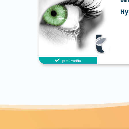
Sei
Hy
profil vérifié