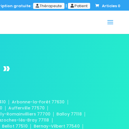
iption gratuite :
Thérapeute
|
Patient
Articles 0
 »
410
Arbonne-la-Forêt 77630
20
Aufferville 77570
lly-Romainvilliers 77700
Balloy 77118
azoches-lès-Bray 77118
Bellot 77510
Bernay-Vilbert 77540