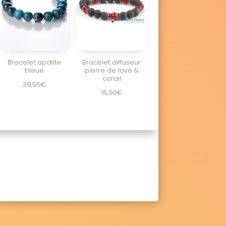
Bracelet apatite
Bracelet diffuseur
bleue
pierre de lave &
corail
39,95
€
16,90
€