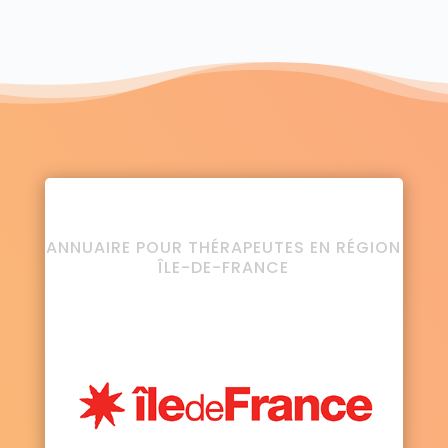
Quiers 77720
Quincy-Voisins 77860
Rampillon 77370
Réau 77550
Rebais 77510
Recloses 77760
Remauville 77710
Reuil-en-Brie 77260
La Rochette 77000
Roissy-en-Brie 77680
Rouilly 77160
Rouvres 77230
Rozay-en-Brie 77540
Rubelles 77950
Rumont 77760
Rupéreux 77560
Saâcy-sur-Marne 77730
Sablonnières 77510
Saint-Ange-le-Viel 77710
Saint-Augustin 77515
ANNUAIRE POUR THÉRAPEUTES EN RÉGION
Saint-Barthélemy 77320
Saint-Brice 77160
ÎLE-DE-FRANCE
Saint-Cyr-sur-Morin 77750
Saint-Denis-lès-Rebais 77510
Sainte-Aulde 77260
Sainte-Colombe 77650
Saint-Fargeau-Ponthierry 77310
Saint-Fiacre 77470
Saint-Germain-Laval 77130
Saint-Germain-Laxis 77950