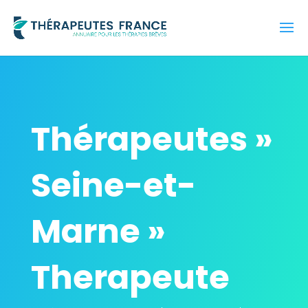
Thérapeutes »
Seine-et-
Marne »
Therapeute