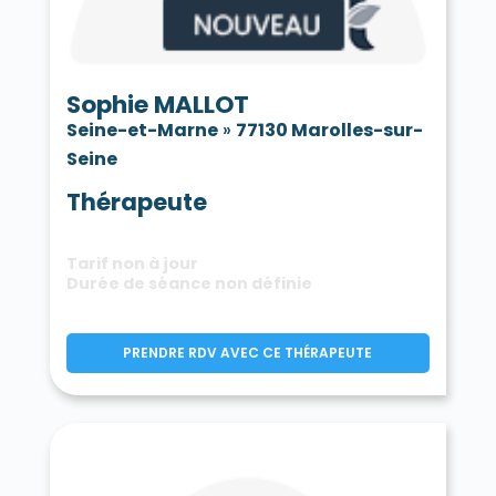
Jouy-sur-Morin 77320
Juilly 77230
Jutigny 77650
Lagny-sur-Marne 77400
Larchant 77760
Laval-en-Brie 77148
Léchelle 77171
Lescherolles 77320
Sophie MALLOT
Lesches 77450
Lésigny 77150
Seine-et-Marne
»
77130 Marolles-sur-
Leudon-en-Brie 77320
Lieusaint 77127
Seine
Limoges-Fourches 77550
Lissy 77550
Liverdy-en-Brie 77220
Thérapeute
Livry-sur-Seine 77000
Lizines 77650
Lizy-sur-Ourcq 77440
Lognes 77185
Longperrier 77230
Longueville 77650
Tarif non à jour
Lorrez-le-Bocage-Préaux 77710
Durée de séance non définie
Louan-Villegruis-Fontaine 77560
Luisetaines 77520
Lumigny-Nesles-Ormeaux 77540
PRENDRE RDV AVEC CE THÉRAPEUTE
Luzancy 77138
Machault 77133
La Madeleine-sur-Loing 77570
Magny-le-Hongre 77700
Maincy 77950
Maisoncelles-en-Brie 77580
Maisoncelles-en-Gâtinais 77570
Maison-Rouge 77370
Marchémoret 77230