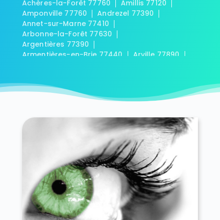
Achères-la-Forêt 77760
Amillis 77120
Amponville 77760
Andrezel 77390
Annet-sur-Marne 77410
Arbonne-la-Forêt 77630
Argentières 77390
Armentières-en-Brie 77440
Arville 77890
Aubepierre-Ozouer-le-Repos 77720
Aufferville 77570
Augers-en-Brie 77560
Aulnoy 77120
Avon 77210
Baby 77480
Bagneaux-sur-Loing 77167
Bailly-Romainvilliers 77700
Balloy 77118
Bannost-Villegagnon 77970
Barbey 77130
Barbizon 77630
Barcy 77910
Bassevelle 77750
Bazoches-lès-Bray 77118
Beauchery-Saint-Martin 77560
Beaumont-du-Gâtinais 77890
Beautheil 77120
Beauvoir 77390
Bellot 77510
Bernay-Vilbert 77540
Beton-Bazoches 77320
Bezalles 77970
Blandy 77115
Blennes 77940
Boisdon 77970
Bois-le-Roi 77590
Boissettes 77350