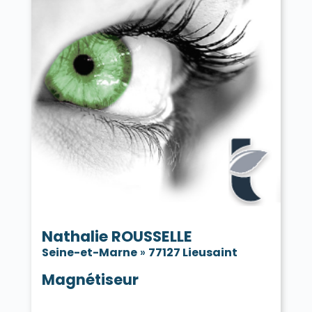
Égligny 77126
Égreville 77620
Émerainville 77184
Esbly 77450
Esmans 77940
Étrépilly 77139
Everly 77157
Évry-Grégy-sur-Yerre 77166
Faremoutiers 77515
Favières 77220
Faÿ-lès-Nemours 77167
Féricy 77133
Férolles-Attilly 77150
Ferrières-en-Brie 77164
La Ferté-Gaucher 77320
La Ferté-sous-Jouarre 77260
Flagy 77940
Fleury-en-Bière 77930
Fontainebleau 77300
Fontaine-Fourches 77480
Fontaine-le-Port 77590
Fontains 77370
Fontenailles 77370
Fontenay-Trésigny 77610
Forfry 77165
Nathalie ROUSSELLE
Forges 77130
Fouju 77390
Seine-et-Marne
»
77127 Lieusaint
Fresnes-sur-Marne 77410
Frétoy 77320
Fromont 77760
Fublaines 77470
Magnétiseur
Garentreville 77890
Gastins 77370
La Genevraye 77690