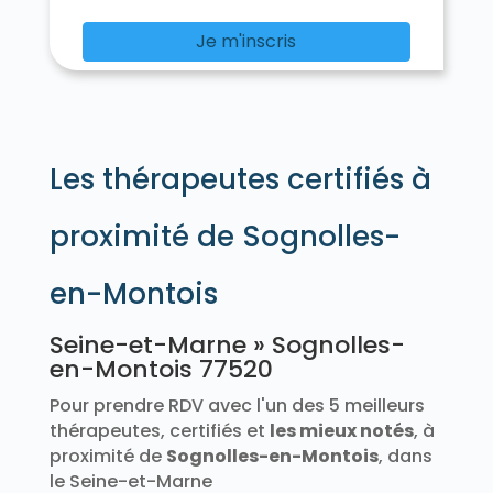
Chalautre-la-Petite 77160
Chalifert 77144
Chalmaison 77650
Chambry 77910
Je m'inscris
Chamigny 77260
Champagne-sur-Seine 77430
Champcenest 77560
Champdeuil 77390
Champeaux 77720
Champs-sur-Marne 77420
Les thérapeutes certifiés à
Changis-sur-Marne 77660
Chanteloup-en-Brie 77600
La Chapelle-Gauthier 77720
proximité de Sognolles-
La Chapelle-Iger 77540
La Chapelle-la-Reine 77760
en-Montois
La Chapelle-Moutils 77320
La Chapelle-Rablais 77370
La Chapelle-Saint-Sulpice 77160
Seine-et-Marne » Sognolles-
Les Chapelles-Bourbon 77610
en-Montois 77520
Charmentray 77410
Charny 77410
Pour prendre RDV avec l'un des 5 meilleurs
Chartrettes 77590
Chartronges 77320
thérapeutes, certifiés et
les mieux notés
, à
Châteaubleau 77370
Château-Landon 77570
proximité de
Sognolles-en-Montois
, dans
Le Châtelet-en-Brie 77820
le Seine-et-Marne