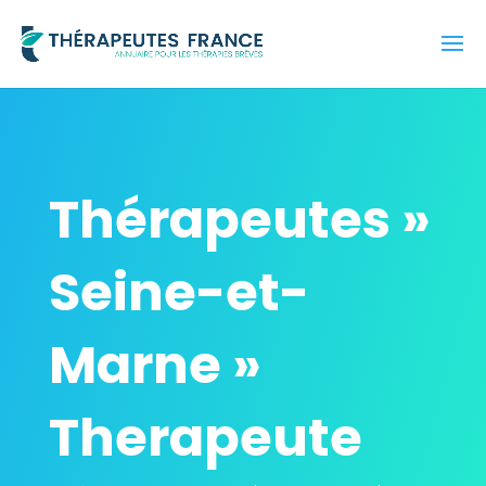
Thérapeutes »
Seine-et-
Marne »
Therapeute