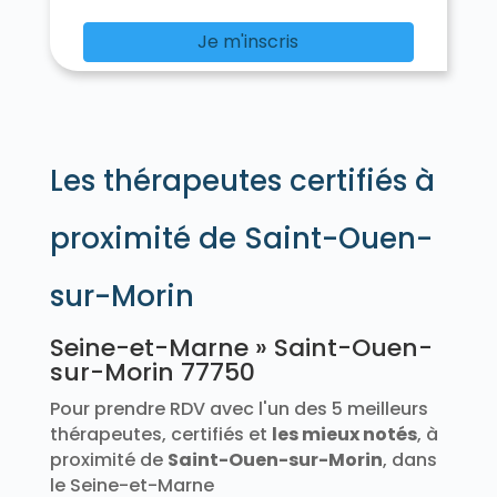
Chalautre-la-Petite 77160
Chalifert 77144
Chalmaison 77650
Chambry 77910
Je m'inscris
Chamigny 77260
Champagne-sur-Seine 77430
Champcenest 77560
Champdeuil 77390
Champeaux 77720
Champs-sur-Marne 77420
Les thérapeutes certifiés à
Changis-sur-Marne 77660
Chanteloup-en-Brie 77600
La Chapelle-Gauthier 77720
proximité de Saint-Ouen-
La Chapelle-Iger 77540
La Chapelle-la-Reine 77760
sur-Morin
La Chapelle-Moutils 77320
La Chapelle-Rablais 77370
La Chapelle-Saint-Sulpice 77160
Seine-et-Marne » Saint-Ouen-
Les Chapelles-Bourbon 77610
sur-Morin 77750
Charmentray 77410
Charny 77410
Pour prendre RDV avec l'un des 5 meilleurs
Chartrettes 77590
Chartronges 77320
thérapeutes, certifiés et
les mieux notés
, à
Châteaubleau 77370
Château-Landon 77570
proximité de
Saint-Ouen-sur-Morin
, dans
Le Châtelet-en-Brie 77820
le Seine-et-Marne