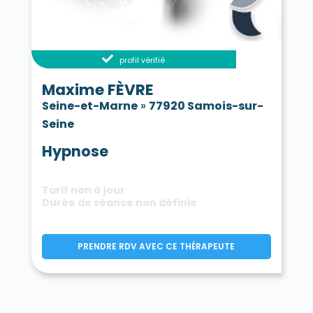
Noisy-sur-École 77123
Nonville 77140
Noyen-sur-Seine 77114
Obsonville 77890
Ocquerre 77440
Oissery 77178
Orly-sur-Morin 77750
Ormesson 77167
profil vérifié
Les Ormes-sur-Voulzie 77134
Othis 77280
Maxime FÈVRE
Ozoir-la-Ferrière 77330
Ozouer-le-Voulgis 77390
Paley 77710
Seine-et-Marne
»
77920 Samois-sur-
Pamfou 77830
Paroy 77520
Seine
Passy-sur-Seine 77480
Pécy 77970
Penchard 77124
Perthes 77930
Hypnose
Pézarches 77131
Pierre-Levée 77580
Le Pin 77181
Le Plessis-aux-Bois 77165
Le Plessis-Feu-Aussoux 77540
Tarif non à jour
Durée de séance non définie
Le Plessis-l'Évêque 77165
Le Plessis-Placy 77440
Poigny 77160
Poincy 77470
Poligny 77167
PRENDRE RDV AVEC CE THÉRAPEUTE
Pommeuse 77515
Pomponne 77400
Pontault-Combault 77340
Pontcarré 77135
Précy-sur-Marne 77410
Presles-en-Brie 77220
Pringy 77310
Provins 77160
Puisieux 77139