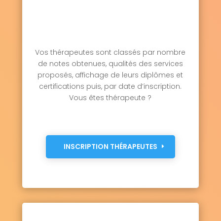
Saint-Germain-sous-Doue 77169
Saint-Germain-sur-École 77930
Saint-Germain-sur-Morin 77860
Saint-Hilliers 77160
Saint-Jean-les-Deux-Jumeaux 77660
Vos thérapeutes sont classés par nombre
Saint-Just-en-Brie 77370
de notes obtenues, qualités des services
Saint-Léger 77510
proposés, affichage de leurs diplômes et
Saint-Loup-de-Naud 77650
Saint-Mammès 77670
Saint-Mard 77230
certifications puis, par date d’inscription.
Saint-Mars-Vieux-Maisons 77320
Vous êtes thérapeute ?
Saint-Martin-des-Champs 77320
Saint-Martin-du-Boschet 77320
Saint-Martin-en-Bière 77630
Saint-Méry 77720
Saint-Mesmes 77410
INSCRIPTION THÉRAPEUTES
Saint-Ouen-en-Brie 77720
Saint-Ouen-sur-Morin 77750
Saint-Pathus 77178
Saint-Pierre-lès-Nemours 77140
Saint-Rémy-la-Vanne 77320
Saints 77120
Saint-Sauveur-lès-Bray 77480
Saint-Sauveur-sur-École 77930
Saint-Siméon 77169
Saint-Soupplets 77165