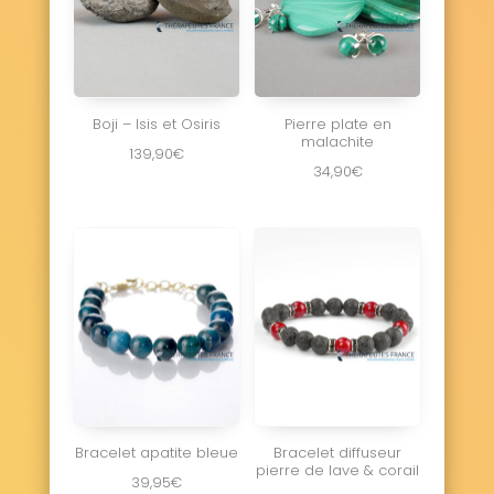
Villeparisis 77270
Villeroy 77410
Ville-Saint-Jacques 77130
Villevaudé 77410
Villiers-en-Bière 77190
Villiers-Saint-Georges 77560
Villiers-sous-Grez 77760
Villiers-sur-Morin 77580
Boji – Isis et Osiris
Pierre plate en
malachite
Villiers-sur-Seine 77114
Villuis 77480
139,90
€
Vimpelles 77520
Vinantes 77230
34,90
€
Vincy-Manœuvre 77139
Voinsles 77540
Voisenon 77950
Voulangis 77580
Voulton 77560
Voulx 77940
Vulaines-lès-Provins 77160
Vulaines-sur-Seine 77870
Yèbles 77390
Bracelet apatite bleue
Bracelet diffuseur
pierre de lave & corail
39,95
€