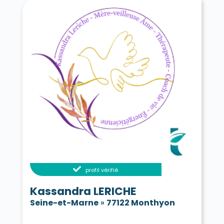
Châtenay-sur-Seine 77126
Châtenoy 77167
Châtillon-la-Borde 77820
Châtres 77610
Chauconin-Neufmontiers 77124
Chauffry 77169
Chaumes-en-Brie 77390
Chelles 77500
Chenoise 77160
Chenou 77570
Chessy 77700
Chevrainvilliers 77760
Chevru 77320
Chevry-Cossigny 77173
Chevry-en-Sereine 77710
Choisy-en-Brie 77320
Citry 77730
Claye-Souilly 77410
Clos-Fontaine 77370
Cocherel 77440
Collégien 77090
Combs-la-Ville 77380
Compans 77290
Conches-sur-Gondoire 77600
Condé-Sainte-Libiaire 77450
profil vérifié
Congis-sur-Thérouanne 77440
Coubert 77170
Kassandra LERICHE
Couilly-Pont-aux-Dames 77860
Seine-et-Marne
»
77122 Monthyon
Coulombs-en-Valois 77840
Coulommes 77580
Coulommiers 77120
Coupvray 77700