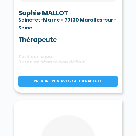
Jouy-sur-Morin 77320
Juilly 77230
Sophie MALLOT
Jutigny 77650
Lagny-sur-Marne 77400
Larchant 77760
Laval-en-Brie 77148
Seine-et-Marne
»
77130 Marolles-sur-
Léchelle 77171
Lescherolles 77320
Seine
Lesches 77450
Lésigny 77150
Leudon-en-Brie 77320
Lieusaint 77127
Thérapeute
Limoges-Fourches 77550
Lissy 77550
Liverdy-en-Brie 77220
Tarif non à jour
Livry-sur-Seine 77000
Lizines 77650
Durée de séance non définie
Lizy-sur-Ourcq 77440
Lognes 77185
Longperrier 77230
Longueville 77650
Lorrez-le-Bocage-Préaux 77710
PRENDRE RDV AVEC CE THÉRAPEUTE
Louan-Villegruis-Fontaine 77560
Luisetaines 77520
Lumigny-Nesles-Ormeaux 77540
Luzancy 77138
Machault 77133
La Madeleine-sur-Loing 77570
Magny-le-Hongre 77700
Maincy 77950
Maisoncelles-en-Brie 77580
Maisoncelles-en-Gâtinais 77570
Maison-Rouge 77370
Marchémoret 77230