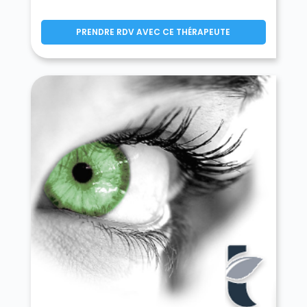
Montereau-Fault-Yonne 77130
Montereau-sur-le-Jard 77950
PRENDRE RDV AVEC CE THÉRAPEUTE
Montévrain 77144
Montgé-en-Goële 77230
Monthyon 77122
Montigny-le-Guesdier 77480
Montigny-Lencoup 77520
Montigny-sur-Loing 77690
Montmachoux 77940
Montolivet 77320
Montry 77450
Moret-Loing-et-Orvanne 77250
Mormant 77720
Mortcerf 77163
Mortery 77160
Mouroux 77120
Mousseaux-lès-Bray 77480
Moussy-le-Neuf 77230
Moussy-le-Vieux 77230
Mouy-sur-Seine 77480
Nandy 77176
Nangis 77370
Nanteau-sur-Essonne 77760
Nanteau-sur-Lunain 77710
Nanteuil-lès-Meaux 77100
Nanteuil-sur-Marne 77730
Nantouillet 77230
Nemours 77140
Neufmoutiers-en-Brie 77610
Noisiel 77186