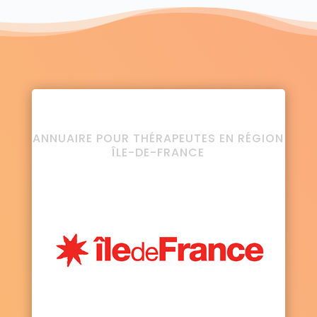
Provins 77160
Puisieux 77139
Quiers 77720
Quincy-Voisins 77860
Rampillon 77370
Réau 77550
Rebais 77510
Recloses 77760
Remauville 77710
Reuil-en-Brie 77260
La Rochette 77000
Roissy-en-Brie 77680
Rouilly 77160
Rouvres 77230
Rozay-en-Brie 77540
Rubelles 77950
Rumont 77760
Rupéreux 77560
ANNUAIRE POUR THÉRAPEUTES EN RÉGION
Saâcy-sur-Marne 77730
ÎLE-DE-FRANCE
Sablonnières 77510
Saint-Ange-le-Viel 77710
Saint-Augustin 77515
Saint-Barthélemy 77320
Saint-Brice 77160
Saint-Cyr-sur-Morin 77750
Saint-Denis-lès-Rebais 77510
Sainte-Aulde 77260
Sainte-Colombe 77650
Saint-Fargeau-Ponthierry 77310
Saint-Fiacre 77470
Saint-Germain-Laval 77130