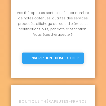
Saint-Germain-Laxis 77950
Saint-Germain-sous-Doue 77169
Saint-Germain-sur-École 77930
Vos thérapeutes sont classés par nombre
Saint-Germain-sur-Morin 77860
de notes obtenues, qualités des services
Saint-Hilliers 77160
proposés, affichage de leurs diplômes et
Saint-Jean-les-Deux-Jumeaux 77660
certifications puis, par date d’inscription.
Saint-Just-en-Brie 77370
Vous êtes thérapeute ?
Saint-Léger 77510
Saint-Loup-de-Naud 77650
Saint-Mammès 77670
Saint-Mard 77230
Saint-Mars-Vieux-Maisons 77320
Saint-Martin-des-Champs 77320
INSCRIPTION THÉRAPEUTES
Saint-Martin-du-Boschet 77320
Saint-Martin-en-Bière 77630
Saint-Méry 77720
Saint-Mesmes 77410
Saint-Ouen-en-Brie 77720
Saint-Ouen-sur-Morin 77750
Saint-Pathus 77178
Saint-Pierre-lès-Nemours 77140
Saint-Rémy-la-Vanne 77320
Saints 77120
Saint-Sauveur-lès-Bray 77480
BOUTIQUE THÉRAPEUTES-FRANCE
Saint-Sauveur-sur-École 77930