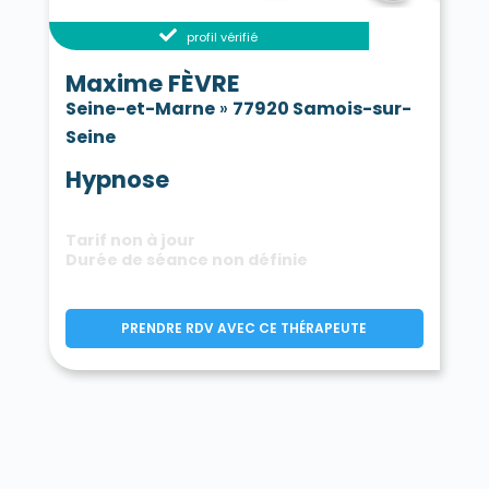
Noisy-Rudignon 77940
profil vérifié
Noisy-sur-École 77123
Nonville 77140
Noyen-sur-Seine 77114
Obsonville 77890
Maxime FÈVRE
Ocquerre 77440
Oissery 77178
Seine-et-Marne
»
77920 Samois-sur-
Orly-sur-Morin 77750
Ormesson 77167
Seine
Les Ormes-sur-Voulzie 77134
Othis 77280
Ozoir-la-Ferrière 77330
Hypnose
Ozouer-le-Voulgis 77390
Paley 77710
Pamfou 77830
Paroy 77520
Passy-sur-Seine 77480
Pécy 77970
Tarif non à jour
Penchard 77124
Perthes 77930
Durée de séance non définie
Pézarches 77131
Pierre-Levée 77580
Le Pin 77181
Le Plessis-aux-Bois 77165
Le Plessis-Feu-Aussoux 77540
PRENDRE RDV AVEC CE THÉRAPEUTE
Le Plessis-l'Évêque 77165
Le Plessis-Placy 77440
Poigny 77160
Poincy 77470
Poligny 77167
Pommeuse 77515
Pomponne 77400
Pontault-Combault 77340
Pontcarré 77135
Précy-sur-Marne 77410
Presles-en-Brie 77220
Pringy 77310