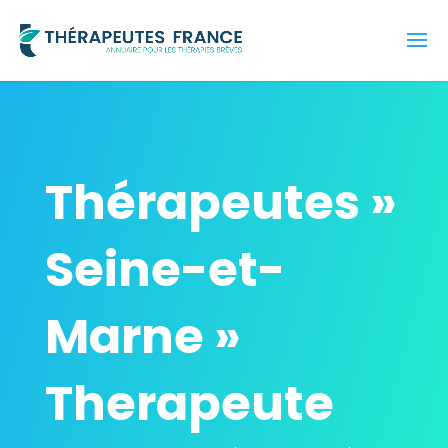
Thérapeutes »
Seine-et-
Marne »
Therapeute