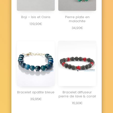
Ville-Saint-Jacques 77130
Villevaudé 77410
Villiers-en-Bière 77190
Villiers-Saint-Georges 77560
Boji – Isis et Osiris
Pierre plate en
Villiers-sous-Grez 77760
malachite
Villiers-sur-Morin 77580
139,90
€
Villiers-sur-Seine 77114
Villuis 77480
34,90
€
Vimpelles 77520
Vinantes 77230
Vincy-Manœuvre 77139
Voinsles 77540
Voisenon 77950
Voulangis 77580
Voulton 77560
Voulx 77940
Vulaines-lès-Provins 77160
Vulaines-sur-Seine 77870
Yèbles 77390
Bracelet apatite bleue
Bracelet diffuseur
pierre de lave & corail
39,95
€
16,90
€