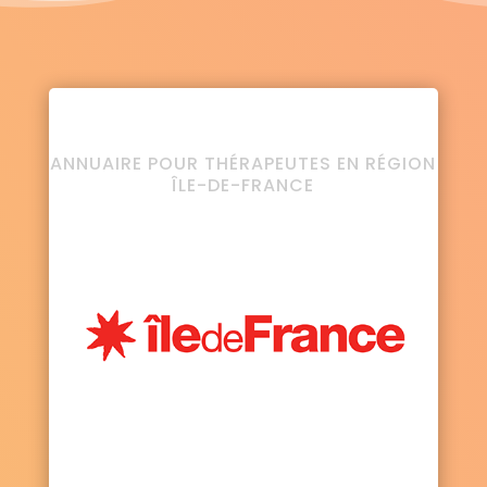
Quiers 77720
Quincy-Voisins 77860
Rampillon 77370
Réau 77550
Rebais 77510
Recloses 77760
Remauville 77710
Reuil-en-Brie 77260
La Rochette 77000
Roissy-en-Brie 77680
Rouilly 77160
Rouvres 77230
Rozay-en-Brie 77540
Rubelles 77950
ANNUAIRE POUR THÉRAPEUTES EN RÉGION
Rumont 77760
Rupéreux 77560
ÎLE-DE-FRANCE
Saâcy-sur-Marne 77730
Sablonnières 77510
Saint-Ange-le-Viel 77710
Saint-Augustin 77515
Saint-Barthélemy 77320
Saint-Brice 77160
Saint-Cyr-sur-Morin 77750
Saint-Denis-lès-Rebais 77510
Sainte-Aulde 77260
Sainte-Colombe 77650
Saint-Fargeau-Ponthierry 77310
Saint-Fiacre 77470
Saint-Germain-Laval 77130
Saint-Germain-Laxis 77950