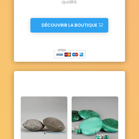
qualité.
Ury 77760
Ussy-sur-Marne 77260
Vaires-sur-Marne 77360
Valence-en-Brie 77830
Vanvillé 77370
Varennes-sur-Seine 77130
DÉCOUVRIR LA BOUTIQUE
Varreddes 77910
Vaucourtois 77580
Le Vaudoué 77123
Vaudoy-en-Brie 77141
Vaux-le-Pénil 77000
Vaux-sur-Lunain 77710
Vendrest 77440
Verdelot 77510
Verneuil-l'Étang 77390
Vernou-la-Celle-sur-Seine 77670
Vert-Saint-Denis 77240
Vieux-Champagne 77370
Vignely 77450
Villebéon 77710
Villecerf 77250
Villemaréchal 77710
Villemareuil 77470
Villemer 77250
Villenauxe-la-Petite 77480
Villeneuve-le-Comte 77174
Villeneuve-les-Bordes 77154
Villeneuve-Saint-Denis 77174
Villeneuve-sous-Dammartin 77230
Villeneuve-sur-Bellot 77510
Villenoy 77124
Villeparisis 77270
Villeroy 77410