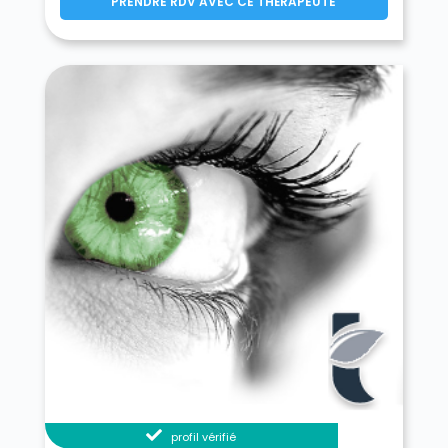
PRENDRE RDV AVEC CE THÉRAPEUTE
Montereau-sur-le-Jard 77950
Montévrain 77144
Montgé-en-Goële 77230
Monthyon 77122
Montigny-le-Guesdier 77480
Montigny-Lencoup 77520
Montigny-sur-Loing 77690
Montmachoux 77940
Montolivet 77320
Montry 77450
Moret-Loing-et-Orvanne 77250
Mormant 77720
Mortcerf 77163
Mortery 77160
Mouroux 77120
Mousseaux-lès-Bray 77480
Moussy-le-Neuf 77230
Moussy-le-Vieux 77230
Mouy-sur-Seine 77480
Nandy 77176
Nangis 77370
Nanteau-sur-Essonne 77760
Nanteau-sur-Lunain 77710
Nanteuil-lès-Meaux 77100
Nanteuil-sur-Marne 77730
Nantouillet 77230
Nemours 77140
Neufmoutiers-en-Brie 77610
Noisiel 77186
profil vérifié
Noisy-Rudignon 77940