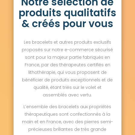
Notre sélection de
Saint-Thibault-des-Vignes 77400
produits qualitatifs
Salins 77148
Sammeron 77260
Samois-sur-Seine 77920
Samoreau 77210
& créés pour vous
Sancy 77580
Sancy-lès-Provins 77320
Savigny-le-Temple 77176
Savins 77650
Seine-Port 77240
Sept-Sorts 77260
Les bracelets et autres produits exclusifs
Serris 77700
Servon 77170
proposés sur notre e-commerce sécurisé
Signy-Signets 77640
Sigy 77520
Sivry-Courtry 77115
sont pour la majeur partie fabriqués en
Sognolles-en-Montois 77520
France, par des thérapeutes certifiés en
Soignolles-en-Brie 77111
Soisy-Bouy 77650
lithothérapie, qui vous proposent de
Solers 77111
Souppes-sur-Loing 77460
bénéficier de produits exceptionnels et de
Sourdun 77171
Tancrou 77440
qualité, étant triés sur le volet et
Thénisy 77520
Thieux 77230
Thomery 77810
Thorigny-sur-Marne 77400
assemblés avec vertu.
Thoury-Férottes 77940
Tigeaux 77163
L’ensemble des bracelets aux propriétés
La Tombe 77130
Torcy 77200
Touquin 77131
Tournan-en-Brie 77220
thérapeutiques sont confectionnés à la
Tousson 77123
La Trétoire 77510
main et en France, avec des pierres semi-
Treuzy-Levelay 77710
Trilbardou 77450
précieuses brillantes de très grande
Trilport 77470
Trocy-en-Multien 77440