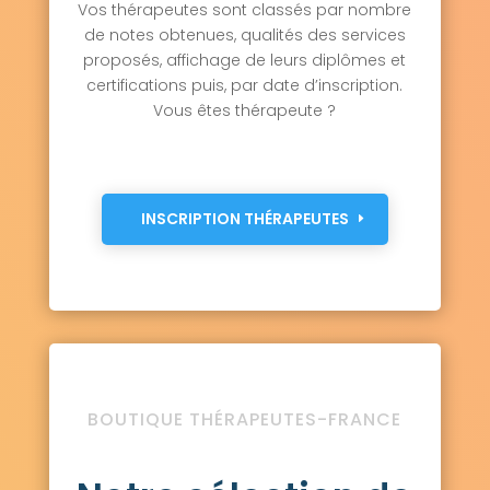
Saint-Germain-sous-Doue 77169
Vos thérapeutes sont classés par nombre
Saint-Germain-sur-École 77930
de notes obtenues, qualités des services
Saint-Germain-sur-Morin 77860
proposés, affichage de leurs diplômes et
Saint-Hilliers 77160
certifications puis, par date d’inscription.
Saint-Jean-les-Deux-Jumeaux 77660
Vous êtes thérapeute ?
Saint-Just-en-Brie 77370
Saint-Léger 77510
Saint-Loup-de-Naud 77650
Saint-Mammès 77670
Saint-Mard 77230
Saint-Mars-Vieux-Maisons 77320
INSCRIPTION THÉRAPEUTES
Saint-Martin-des-Champs 77320
Saint-Martin-du-Boschet 77320
Saint-Martin-en-Bière 77630
Saint-Méry 77720
Saint-Mesmes 77410
Saint-Ouen-en-Brie 77720
Saint-Ouen-sur-Morin 77750
Saint-Pathus 77178
Saint-Pierre-lès-Nemours 77140
BOUTIQUE THÉRAPEUTES-FRANCE
Saint-Rémy-la-Vanne 77320
Saints 77120
Saint-Sauveur-lès-Bray 77480
Saint-Sauveur-sur-École 77930
Saint-Siméon 77169
Saint-Soupplets 77165