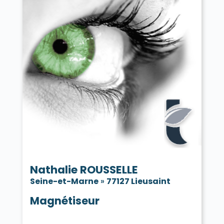
Égligny 77126
Égreville 77620
Émerainville 77184
Esbly 77450
Esmans 77940
Étrépilly 77139
Everly 77157
Évry-Grégy-sur-Yerre 77166
Faremoutiers 77515
Favières 77220
Faÿ-lès-Nemours 77167
Féricy 77133
Férolles-Attilly 77150
Ferrières-en-Brie 77164
La Ferté-Gaucher 77320
La Ferté-sous-Jouarre 77260
Flagy 77940
Fleury-en-Bière 77930
Fontainebleau 77300
Fontaine-Fourches 77480
Fontaine-le-Port 77590
Fontains 77370
Fontenailles 77370
Fontenay-Trésigny 77610
Forfry 77165
Nathalie ROUSSELLE
Forges 77130
Fouju 77390
Seine-et-Marne
»
77127 Lieusaint
Fresnes-sur-Marne 77410
Frétoy 77320
Fromont 77760
Fublaines 77470
Magnétiseur
Garentreville 77890
Gastins 77370
La Genevraye 77690