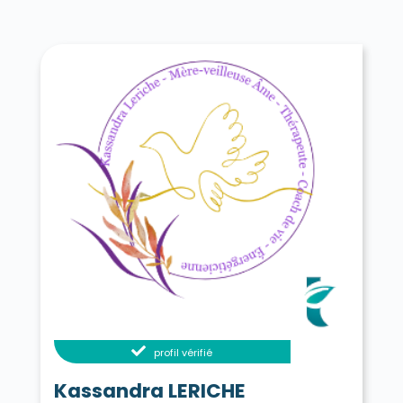
Châtenay-sur-Seine 77126
Châtenoy 77167
Châtillon-la-Borde 77820
Châtres 77610
Chauconin-Neufmontiers 77124
Chauffry 77169
Chaumes-en-Brie 77390
Chelles 77500
Chenoise 77160
Chenou 77570
Chessy 77700
Chevrainvilliers 77760
Chevru 77320
Chevry-Cossigny 77173
Chevry-en-Sereine 77710
Choisy-en-Brie 77320
Citry 77730
Claye-Souilly 77410
Clos-Fontaine 77370
Cocherel 77440
Collégien 77090
Combs-la-Ville 77380
Compans 77290
Conches-sur-Gondoire 77600
Condé-Sainte-Libiaire 77450
Congis-sur-Thérouanne 77440
Coubert 77170
Couilly-Pont-aux-Dames 77860
profil vérifié
Coulombs-en-Valois 77840
Coulommes 77580
Coulommiers 77120
Kassandra LERICHE
Coupvray 77700