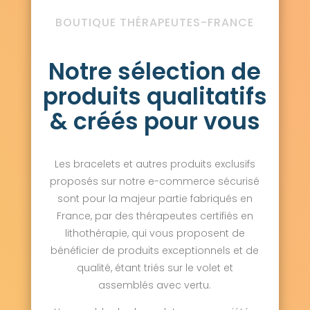
Saint-Thibault-des-Vignes 77400
BOUTIQUE THÉRAPEUTES-FRANCE
Salins 77148
Sammeron 77260
Samois-sur-Seine 77920
Samoreau 77210
Sancy 77580
Sancy-lès-Provins 77320
Notre sélection de
Savigny-le-Temple 77176
Savins 77650
Seine-Port 77240
Sept-Sorts 77260
produits qualitatifs
Serris 77700
Servon 77170
& créés pour vous
Signy-Signets 77640
Sigy 77520
Sivry-Courtry 77115
Sognolles-en-Montois 77520
Soignolles-en-Brie 77111
Soisy-Bouy 77650
Les bracelets et autres produits exclusifs
Solers 77111
Souppes-sur-Loing 77460
proposés sur notre e-commerce sécurisé
Sourdun 77171
Tancrou 77440
sont pour la majeur partie fabriqués en
Thénisy 77520
Thieux 77230
France, par des thérapeutes certifiés en
Thomery 77810
Thorigny-sur-Marne 77400
Thoury-Férottes 77940
Tigeaux 77163
lithothérapie, qui vous proposent de
La Tombe 77130
Torcy 77200
bénéficier de produits exceptionnels et de
Touquin 77131
Tournan-en-Brie 77220
qualité, étant triés sur le volet et
Tousson 77123
La Trétoire 77510
assemblés avec vertu.
Treuzy-Levelay 77710
Trilbardou 77450
Trilport 77470
Trocy-en-Multien 77440