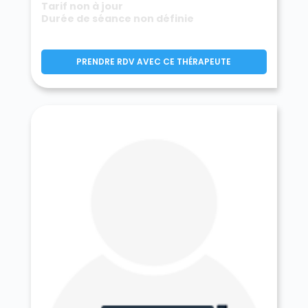
Germigny-l'Évêque 77910
Tarif non à jour
Germigny-sous-Coulombs 77840
Durée de séance non définie
Gesvres-le-Chapitre 77165
Giremoutiers 77120
Gironville 77890
Gouaix 77114
Gouvernes 77400
PRENDRE RDV AVEC CE THÉRAPEUTE
La Grande-Paroisse 77130
Grandpuits-Bailly-Carrois 77720
Gravon 77118
Gressy 77410
Gretz-Armainvilliers 77220
Grez-sur-Loing 77880
Grisy-Suisnes 77166
Grisy-sur-Seine 77480
Guérard 77580
Guercheville 77760
Guermantes 77600
Guignes 77390
Gurcy-le-Châtel 77520
Hautefeuille 77515
La Haute-Maison 77580
Héricy 77850
Hermé 77114
Hondevilliers 77510
La Houssaye-en-Brie 77610
Ichy 77890
Isles-les-Meldeuses 77440
Isles-lès-Villenoy 77450
Iverny 77165
Jablines 77450
Jaignes 77440
Jaulnes 77480
Jossigny 77600
Jouarre 77640
Jouy-le-Châtel 77970