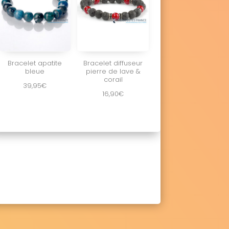
Bracelet apatite
Bracelet diffuseur
bleue
pierre de lave &
corail
39,95
€
16,90
€