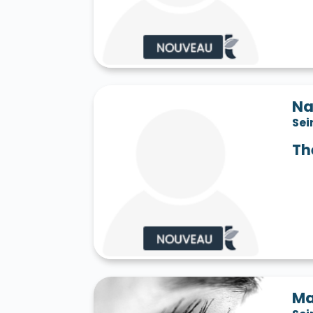
Saint-Jean-les-Deux-Jumeaux 77660
S
Saint-Mard 77230
Saint-Mars-Vieux-Ma
Saint-Martin-en-Bière 77630
Saint-Mér
Saint-Pathus 77178
Saint-Pierre-lès-N
Saint-Sauveur-sur-École 77930
Saint-S
Sammeron 77260
Samois-sur-Seine 77
Savins 77650
Seine-Port 77240
Sept-
Na
Sivry-Courtry 77115
Sognolles-en-Monto
Sei
Sourdun 77171
Tancrou 77440
Thénis
Tigeaux 77163
La Tombe 77130
Torcy
Th
Treuzy-Levelay 77710
Trilbardou 77450
Vaires-sur-Marne 77360
Valence-en-Br
Le Vaudoué 77123
Vaudoy-en-Brie 7714
Verneuil-l'Étang 77390
Vernou-la-Celle
Villebéon 77710
Villecerf 77250
Ville
Villeneuve-le-Comte 77174
Villeneuve-
Villeneuve-sur-Bellot 77510
Villenoy 77
Villiers-en-Bière 77190
Villiers-Saint-G
Villuis 77480
Vimpelles 77520
Vinant
Voulton 77560
Voulx 77940
Vulaines-
Ma