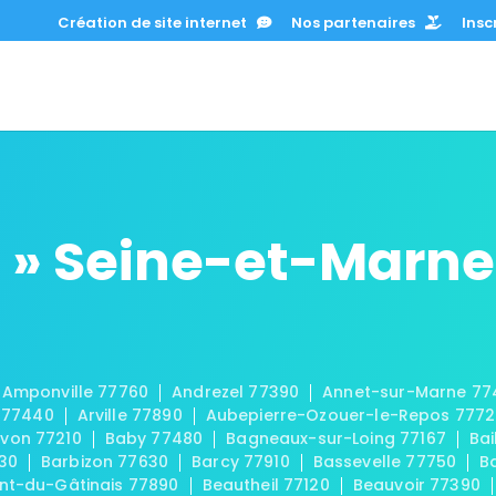
Création de site internet
Nos partenaires
Inscr
 » Seine-et-Marne
Amponville 77760
Andrezel 77390
Annet-sur-Marne 77
 77440
Arville 77890
Aubepierre-Ozouer-le-Repos 777
von 77210
Baby 77480
Bagneaux-sur-Loing 77167
Bai
30
Barbizon 77630
Barcy 77910
Bassevelle 77750
B
t-du-Gâtinais 77890
Beautheil 77120
Beauvoir 77390