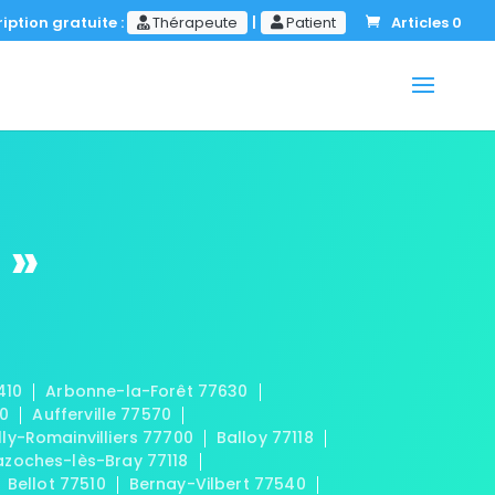
iption gratuite :
Thérapeute
|
Patient
Articles 0
 »
410
Arbonne-la-Forêt 77630
20
Aufferville 77570
lly-Romainvilliers 77700
Balloy 77118
azoches-lès-Bray 77118
Bellot 77510
Bernay-Vilbert 77540