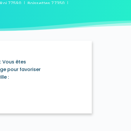
-Roi 77590
Boissettes 77350
7169
Boitron 77750
Bombon 77720
0
Bransles 77620
ou-sur-Chantereine 77177
s 77760
Cannes-Écluse 77130
-en-Montois 77520
Chalautre-la-Petite 77160
77430
Champcenest 77560
Chanteloup-en-Brie 77600
outils 77320
: Vous êtes
mentray 77410
Charny 77410
age pour favoriser
elet-en-Brie 77820
le :
in-Neufmontiers 77124
ssy 77700
Chevrainvilliers 77760
77730
Claye-Souilly 77410
0
Conches-sur-Gondoire 77600
-Dames 77860
les-en-Bassée 77126
0
Courtry 77181
Coutençon 77154
0
Crisenoy 77390
Cuisy 77165
Dagny 77320