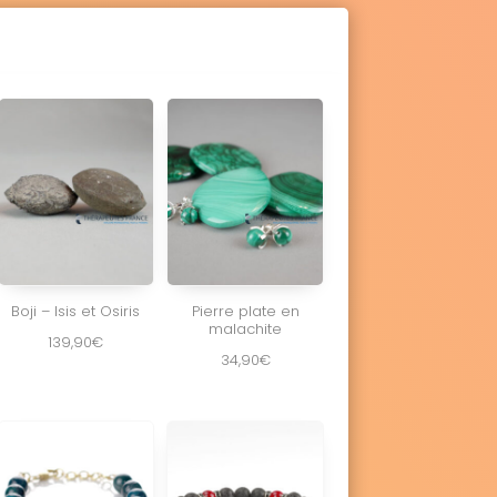
Boji – Isis et Osiris
Pierre plate en
malachite
139,90
€
34,90
€