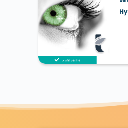
Sei
Hy
profil vérifié