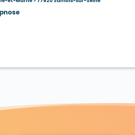
ne-et-Marne
»
77920 Samois-sur-Seine
pnose