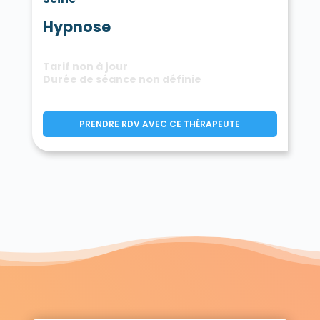
Saint-Germain-sous-Doue 77169
Saint-Germain-sur-École 77930
Hypnose
Saint-Germain-sur-Morin 77860
Saint-Hilliers 77160
Saint-Jean-les-Deux-Jumeaux 77660
Tarif non à jour
Durée de séance non définie
Saint-Just-en-Brie 77370
Saint-Léger 77510
Saint-Loup-de-Naud 77650
Saint-Mammès 77670
Saint-Mard 77230
PRENDRE RDV AVEC CE THÉRAPEUTE
Saint-Mars-Vieux-Maisons 77320
Saint-Martin-des-Champs 77320
Saint-Martin-du-Boschet 77320
Saint-Martin-en-Bière 77630
Saint-Méry 77720
Saint-Mesmes 77410
Saint-Ouen-en-Brie 77720
Saint-Ouen-sur-Morin 77750
Saint-Pathus 77178
Saint-Pierre-lès-Nemours 77140
Saint-Rémy-la-Vanne 77320
Saints 77120
Saint-Sauveur-lès-Bray 77480
Saint-Sauveur-sur-École 77930
Saint-Siméon 77169
Saint-Soupplets 77165