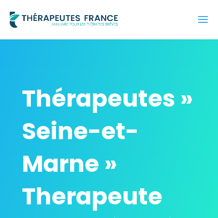
Thérapeutes »
Seine-et-
Marne »
Therapeute