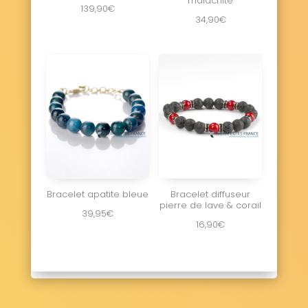
malachite
139,90
€
34,90
€
Bracelet apatite bleue
Bracelet diffuseur
pierre de lave & corail
39,95
€
16,90
€