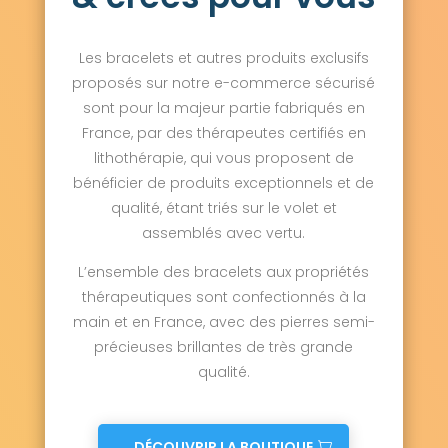
Ville-Saint-Jacques 77130
Villevaudé 77410
Villiers-en-Bière 77190
Villiers-Saint-Georges 77560
Les bracelets et autres produits exclusifs
Villiers-sous-Grez 77760
proposés sur notre e-commerce sécurisé
Villiers-sur-Morin 77580
sont pour la majeur partie fabriqués en
Villiers-sur-Seine 77114
Villuis 77480
Vimpelles 77520
Vinantes 77230
France, par des thérapeutes certifiés en
Vincy-Manœuvre 77139
Voinsles 77540
lithothérapie, qui vous proposent de
Voisenon 77950
Voulangis 77580
bénéficier de produits exceptionnels et de
Voulton 77560
Voulx 77940
qualité, étant triés sur le volet et
Vulaines-lès-Provins 77160
assemblés avec vertu.
Vulaines-sur-Seine 77870
Yèbles 77390
L’ensemble des bracelets aux propriétés
thérapeutiques sont confectionnés à la
main et en France, avec des pierres semi-
précieuses brillantes de très grande
qualité.
DÉCOUVRIR LA BOUTIQUE