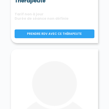
Thérapeute
Montereau-sur-le-Jard 77950
Montévrain 77144
Montgé-en-Goële 77230
Monthyon 77122
Tarif non à jour
Montigny-le-Guesdier 77480
Durée de séance non définie
Montigny-Lencoup 77520
Montigny-sur-Loing 77690
Montmachoux 77940
Montolivet 77320
PRENDRE RDV AVEC CE THÉRAPEUTE
Montry 77450
Moret-Loing-et-Orvanne 77250
Mormant 77720
Mortcerf 77163
Mortery 77160
Mouroux 77120
Mousseaux-lès-Bray 77480
Moussy-le-Neuf 77230
Moussy-le-Vieux 77230
Mouy-sur-Seine 77480
Nandy 77176
Nangis 77370
Nanteau-sur-Essonne 77760
Nanteau-sur-Lunain 77710
Nanteuil-lès-Meaux 77100
Nanteuil-sur-Marne 77730
Nantouillet 77230
Nemours 77140
Neufmoutiers-en-Brie 77610
Noisiel 77186
Noisy-Rudignon 77940