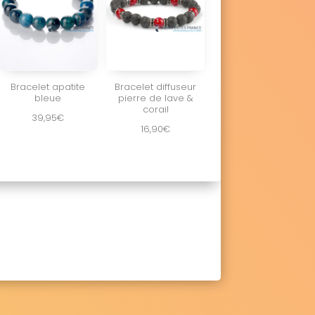
Bracelet apatite
Bracelet diffuseur
bleue
pierre de lave &
corail
39,95
€
16,90
€