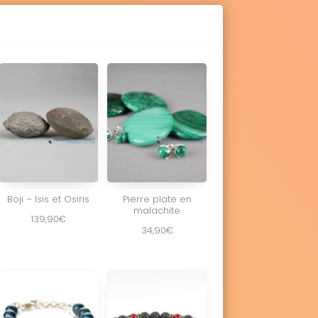
Boji – Isis et Osiris
Pierre plate en
malachite
139,90
€
34,90
€