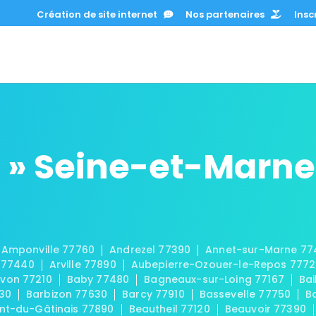
Création de site internet
Nos partenaires
Inscr
 » Seine-et-Marne
Amponville 77760
Andrezel 77390
Annet-sur-Marne 77
 77440
Arville 77890
Aubepierre-Ozouer-le-Repos 777
von 77210
Baby 77480
Bagneaux-sur-Loing 77167
Bai
30
Barbizon 77630
Barcy 77910
Bassevelle 77750
B
t-du-Gâtinais 77890
Beautheil 77120
Beauvoir 77390