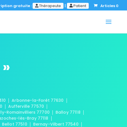
iption gratuite :
Thérapeute
|
Patient
Articles 0
 »
410
Arbonne-la-Forêt 77630
20
Aufferville 77570
lly-Romainvilliers 77700
Balloy 77118
azoches-lès-Bray 77118
Bellot 77510
Bernay-Vilbert 77540