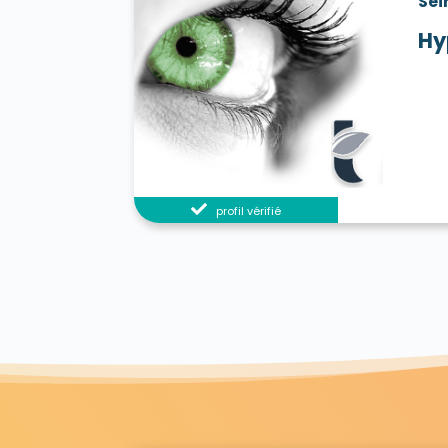
Sei
Hy
profil vérifié