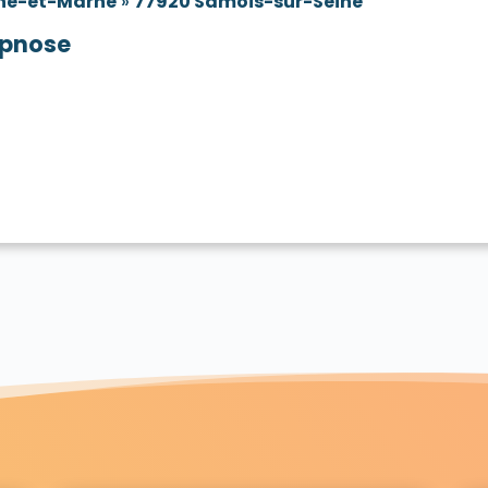
ne-et-Marne
»
77920 Samois-sur-Seine
pnose