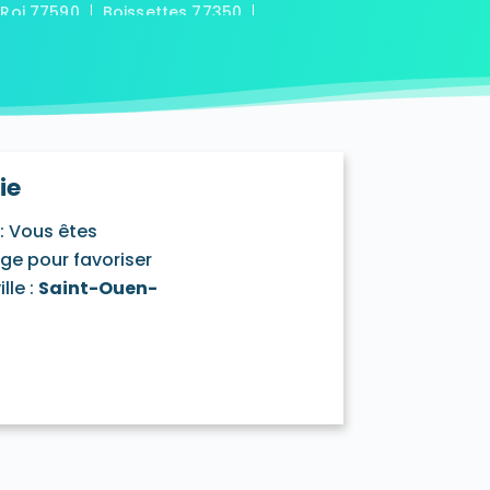
-Roi 77590
Boissettes 77350
7169
Boitron 77750
Bombon 77720
0
Bransles 77620
ou-sur-Chantereine 77177
s 77760
Cannes-Écluse 77130
-en-Montois 77520
Chalautre-la-Petite 77160
77430
Champcenest 77560
ie
Chanteloup-en-Brie 77600
outils 77320
: Vous êtes
mentray 77410
Charny 77410
age pour favoriser
elet-en-Brie 77820
lle :
Saint-Ouen-
in-Neufmontiers 77124
ssy 77700
Chevrainvilliers 77760
77730
Claye-Souilly 77410
0
Conches-sur-Gondoire 77600
-Dames 77860
les-en-Bassée 77126
0
Courtry 77181
Coutençon 77154
0
Crisenoy 77390
Cuisy 77165
Dagny 77320