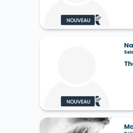
Saint-Jean-les-Deux-Jumeaux 77660
S
Saint-Mard 77230
Saint-Mars-Vieux-Ma
Saint-Martin-en-Bière 77630
Saint-Mér
Saint-Pathus 77178
Saint-Pierre-lès-N
Saint-Sauveur-sur-École 77930
Saint-S
Sammeron 77260
Samois-sur-Seine 77
Savins 77650
Seine-Port 77240
Sept-
Na
Sivry-Courtry 77115
Sognolles-en-Monto
Sei
Sourdun 77171
Tancrou 77440
Thénis
Tigeaux 77163
La Tombe 77130
Torcy
Th
Treuzy-Levelay 77710
Trilbardou 77450
Vaires-sur-Marne 77360
Valence-en-Br
Le Vaudoué 77123
Vaudoy-en-Brie 7714
Verneuil-l'Étang 77390
Vernou-la-Celle
Villebéon 77710
Villecerf 77250
Ville
Villeneuve-le-Comte 77174
Villeneuve-
Villeneuve-sur-Bellot 77510
Villenoy 77
Villiers-en-Bière 77190
Villiers-Saint-G
Villuis 77480
Vimpelles 77520
Vinant
Voulton 77560
Voulx 77940
Vulaines-
Ma