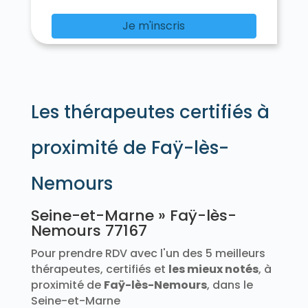
Chalautre-la-Petite 77160
Chalifert 77144
Chalmaison 77650
Chambry 77910
Je m'inscris
Chamigny 77260
Champagne-sur-Seine 77430
Champcenest 77560
Champdeuil 77390
Champeaux 77720
Champs-sur-Marne 77420
Les thérapeutes certifiés à
Changis-sur-Marne 77660
Chanteloup-en-Brie 77600
La Chapelle-Gauthier 77720
proximité de Faÿ-lès-
La Chapelle-Iger 77540
La Chapelle-la-Reine 77760
Nemours
La Chapelle-Moutils 77320
La Chapelle-Rablais 77370
La Chapelle-Saint-Sulpice 77160
Seine-et-Marne » Faÿ-lès-
Les Chapelles-Bourbon 77610
Nemours 77167
Charmentray 77410
Charny 77410
Pour prendre RDV avec l'un des 5 meilleurs
Chartrettes 77590
Chartronges 77320
thérapeutes, certifiés et
les mieux notés
, à
Châteaubleau 77370
Château-Landon 77570
proximité de
Faÿ-lès-Nemours
, dans le
Le Châtelet-en-Brie 77820
Seine-et-Marne