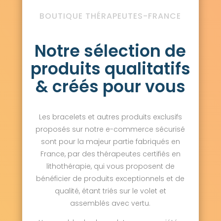
Saint-Thibault-des-Vignes 77400
BOUTIQUE THÉRAPEUTES-FRANCE
Salins 77148
Sammeron 77260
Samois-sur-Seine 77920
Samoreau 77210
Sancy 77580
Sancy-lès-Provins 77320
Notre sélection de
Savigny-le-Temple 77176
Savins 77650
Seine-Port 77240
Sept-Sorts 77260
produits qualitatifs
Serris 77700
Servon 77170
& créés pour vous
Signy-Signets 77640
Sigy 77520
Sivry-Courtry 77115
Sognolles-en-Montois 77520
Soignolles-en-Brie 77111
Soisy-Bouy 77650
Les bracelets et autres produits exclusifs
Solers 77111
Souppes-sur-Loing 77460
proposés sur notre e-commerce sécurisé
Sourdun 77171
Tancrou 77440
sont pour la majeur partie fabriqués en
Thénisy 77520
Thieux 77230
France, par des thérapeutes certifiés en
Thomery 77810
Thorigny-sur-Marne 77400
Thoury-Férottes 77940
Tigeaux 77163
lithothérapie, qui vous proposent de
La Tombe 77130
Torcy 77200
bénéficier de produits exceptionnels et de
Touquin 77131
Tournan-en-Brie 77220
qualité, étant triés sur le volet et
Tousson 77123
La Trétoire 77510
assemblés avec vertu.
Treuzy-Levelay 77710
Trilbardou 77450
Trilport 77470
Trocy-en-Multien 77440