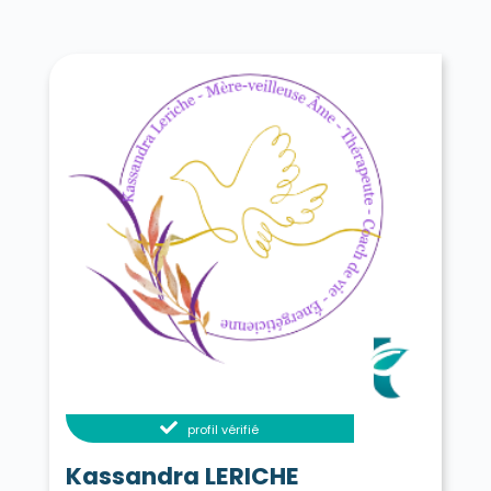
Châtenay-sur-Seine 77126
Châtenoy 77167
Châtillon-la-Borde 77820
Châtres 77610
Chauconin-Neufmontiers 77124
Chauffry 77169
Chaumes-en-Brie 77390
Chelles 77500
Chenoise 77160
Chenou 77570
Chessy 77700
Chevrainvilliers 77760
Chevru 77320
Chevry-Cossigny 77173
Chevry-en-Sereine 77710
Choisy-en-Brie 77320
Citry 77730
Claye-Souilly 77410
Clos-Fontaine 77370
Cocherel 77440
Collégien 77090
Combs-la-Ville 77380
Compans 77290
Conches-sur-Gondoire 77600
Condé-Sainte-Libiaire 77450
Congis-sur-Thérouanne 77440
Coubert 77170
Couilly-Pont-aux-Dames 77860
profil vérifié
Coulombs-en-Valois 77840
Coulommes 77580
Coulommiers 77120
Kassandra LERICHE
Coupvray 77700