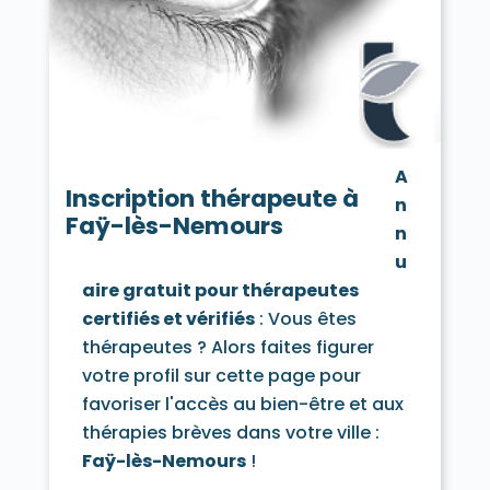
Boissise-la-Bertrand 77350
Boissise-le-Roi 77310
Boissy-aux-Cailles 77760
Boissy-le-Châtel 77169
Boitron 77750
Bombon 77720
Bougligny 77570
Boulancourt 77760
Bouleurs 77580
Bourron-Marlotte 77780
Boutigny 77470
A
Bransles 77620
Bray-sur-Seine 77480
Inscription thérapeute à
n
Bréau 77720
Brie-Comte-Robert 77170
Faÿ-lès-Nemours
La Brosse-Montceaux 77940
n
Brou-sur-Chantereine 77177
Burcy 77760
u
Bussières 77750
aire gratuit pour thérapeutes
Bussy-Saint-Georges 77600
certifiés et vérifiés
: Vous êtes
Bussy-Saint-Martin 77600
Buthiers 77760
Cannes-Écluse 77130
Carnetin 77400
thérapeutes ? Alors faites figurer
La Celle-sur-Morin 77515
Cély 77930
votre profil sur cette page pour
Cerneux 77320
Cesson 77240
favoriser l'accès au bien-être et aux
Cessoy-en-Montois 77520
thérapies brèves dans votre ville :
Chailly-en-Bière 77930
Chailly-en-Brie 77120
Chaintreaux 77460
Faÿ-lès-Nemours
!
Chalautre-la-Grande 77171