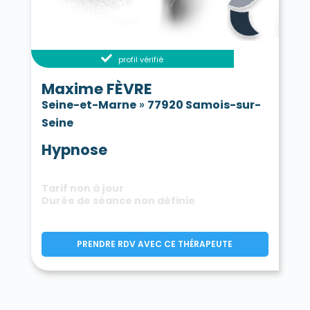
Noisy-sur-École 77123
Nonville 77140
Noyen-sur-Seine 77114
Obsonville 77890
Ocquerre 77440
Oissery 77178
Orly-sur-Morin 77750
Ormesson 77167
profil vérifié
Les Ormes-sur-Voulzie 77134
Othis 77280
Maxime FÈVRE
Ozoir-la-Ferrière 77330
Ozouer-le-Voulgis 77390
Paley 77710
Seine-et-Marne
»
77920 Samois-sur-
Pamfou 77830
Paroy 77520
Seine
Passy-sur-Seine 77480
Pécy 77970
Penchard 77124
Perthes 77930
Hypnose
Pézarches 77131
Pierre-Levée 77580
Le Pin 77181
Le Plessis-aux-Bois 77165
Le Plessis-Feu-Aussoux 77540
Tarif non à jour
Durée de séance non définie
Le Plessis-l'Évêque 77165
Le Plessis-Placy 77440
Poigny 77160
Poincy 77470
Poligny 77167
PRENDRE RDV AVEC CE THÉRAPEUTE
Pommeuse 77515
Pomponne 77400
Pontault-Combault 77340
Pontcarré 77135
Précy-sur-Marne 77410
Presles-en-Brie 77220
Pringy 77310
Provins 77160
Puisieux 77139