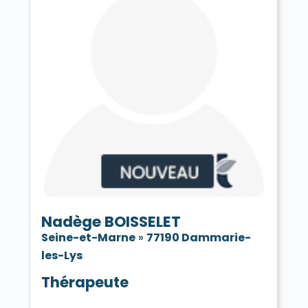
Marcilly 77139
Les Marêts 77560
Mareuil-lès-Meaux 77100
Marles-en-Brie 77610
Marolles-en-Brie 77120
Marolles-sur-Seine 77130
Mary-sur-Marne 77440
Mauperthuis 77120
Mauregard 77990
May-en-Multien 77145
Meaux 77100
Le Mée-sur-Seine 77350
Meigneux 77520
Meilleray 77320
Melun 77000
Melz-sur-Seine 77171
Méry-sur-Marne 77730
Le Mesnil-Amelot 77990
Messy 77410
Misy-sur-Yonne 77130
Mitry-Mory 77290
Moisenay 77950
Moissy-Cramayel 77550
Mondreville 77570
Nadège BOISSELET
Mons-en-Montois 77520
Seine-et-Marne
»
77190 Dammarie-
Montceaux-lès-Meaux 77470
les-Lys
Montceaux-lès-Provins 77151
Montcourt-Fromonville 77140
Thérapeute
Montdauphin 77320
Montenils 77320
Montereau-Fault-Yonne 77130