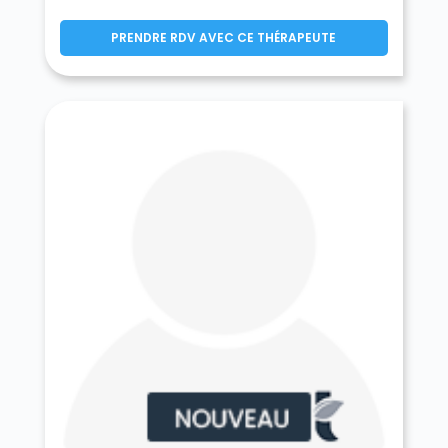
Germigny-l'Évêque 77910
Germigny-sous-Coulombs 77840
PRENDRE RDV AVEC CE THÉRAPEUTE
Gesvres-le-Chapitre 77165
Giremoutiers 77120
Gironville 77890
Gouaix 77114
Gouvernes 77400
La Grande-Paroisse 77130
Grandpuits-Bailly-Carrois 77720
Gravon 77118
Gressy 77410
Gretz-Armainvilliers 77220
Grez-sur-Loing 77880
Grisy-Suisnes 77166
Grisy-sur-Seine 77480
Guérard 77580
Guercheville 77760
Guermantes 77600
Guignes 77390
Gurcy-le-Châtel 77520
Hautefeuille 77515
La Haute-Maison 77580
Héricy 77850
Hermé 77114
Hondevilliers 77510
La Houssaye-en-Brie 77610
Ichy 77890
Isles-les-Meldeuses 77440
Isles-lès-Villenoy 77450
Iverny 77165
Jablines 77450
Jaignes 77440
Jaulnes 77480
Jossigny 77600
Jouarre 77640
Jouy-le-Châtel 77970