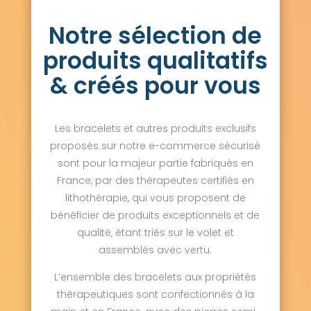
Saint-Thibault-des-Vignes 77400
Notre sélection de
Salins 77148
Sammeron 77260
Samois-sur-Seine 77920
Samoreau 77210
produits qualitatifs
Sancy 77580
Sancy-lès-Provins 77320
Savigny-le-Temple 77176
Savins 77650
& créés pour vous
Seine-Port 77240
Sept-Sorts 77260
Serris 77700
Servon 77170
Signy-Signets 77640
Sigy 77520
Les bracelets et autres produits exclusifs
Sivry-Courtry 77115
Sognolles-en-Montois 77520
proposés sur notre e-commerce sécurisé
Soignolles-en-Brie 77111
Soisy-Bouy 77650
sont pour la majeur partie fabriqués en
Solers 77111
Souppes-sur-Loing 77460
France, par des thérapeutes certifiés en
Sourdun 77171
Tancrou 77440
lithothérapie, qui vous proposent de
Thénisy 77520
Thieux 77230
bénéficier de produits exceptionnels et de
Thomery 77810
Thorigny-sur-Marne 77400
Thoury-Férottes 77940
Tigeaux 77163
qualité, étant triés sur le volet et
La Tombe 77130
Torcy 77200
assemblés avec vertu.
Touquin 77131
Tournan-en-Brie 77220
Tousson 77123
La Trétoire 77510
L’ensemble des bracelets aux propriétés
Treuzy-Levelay 77710
Trilbardou 77450
thérapeutiques sont confectionnés à la
Trilport 77470
Trocy-en-Multien 77440