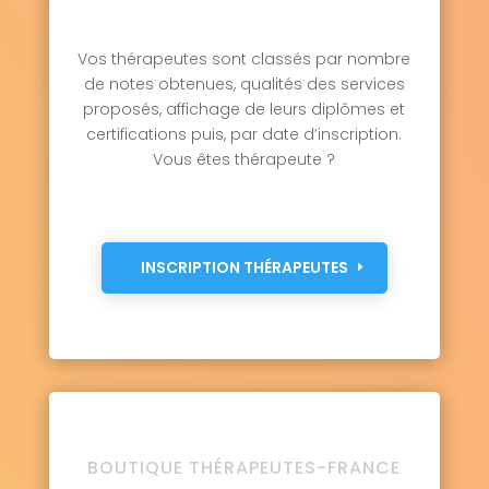
Saint-Germain-sous-Doue 77169
Saint-Germain-sur-École 77930
Saint-Germain-sur-Morin 77860
Vos thérapeutes sont classés par nombre
Saint-Hilliers 77160
de notes obtenues, qualités des services
Saint-Jean-les-Deux-Jumeaux 77660
proposés, affichage de leurs diplômes et
Saint-Just-en-Brie 77370
certifications puis, par date d’inscription.
Saint-Léger 77510
Vous êtes thérapeute ?
Saint-Loup-de-Naud 77650
Saint-Mammès 77670
Saint-Mard 77230
Saint-Mars-Vieux-Maisons 77320
Saint-Martin-des-Champs 77320
Saint-Martin-du-Boschet 77320
INSCRIPTION THÉRAPEUTES
Saint-Martin-en-Bière 77630
Saint-Méry 77720
Saint-Mesmes 77410
Saint-Ouen-en-Brie 77720
Saint-Ouen-sur-Morin 77750
Saint-Pathus 77178
Saint-Pierre-lès-Nemours 77140
Saint-Rémy-la-Vanne 77320
Saints 77120
Saint-Sauveur-lès-Bray 77480
Saint-Sauveur-sur-École 77930
BOUTIQUE THÉRAPEUTES-FRANCE
Saint-Siméon 77169
Saint-Soupplets 77165