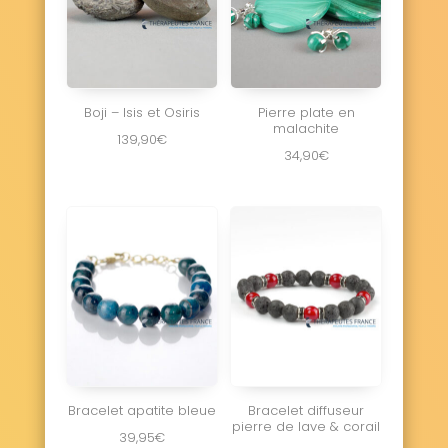
Ville-Saint-Jacques 77130
Villevaudé 77410
Villiers-en-Bière 77190
Villiers-Saint-Georges 77560
Villiers-sous-Grez 77760
Villiers-sur-Morin 77580
Villiers-sur-Seine 77114
Villuis 77480
Boji – Isis et Osiris
Pierre plate en
malachite
Vimpelles 77520
Vinantes 77230
139,90
€
Vincy-Manœuvre 77139
Voinsles 77540
34,90
€
Voisenon 77950
Voulangis 77580
Voulton 77560
Voulx 77940
Vulaines-lès-Provins 77160
Vulaines-sur-Seine 77870
Yèbles 77390
Bracelet apatite bleue
Bracelet diffuseur
pierre de lave & corail
39,95
€