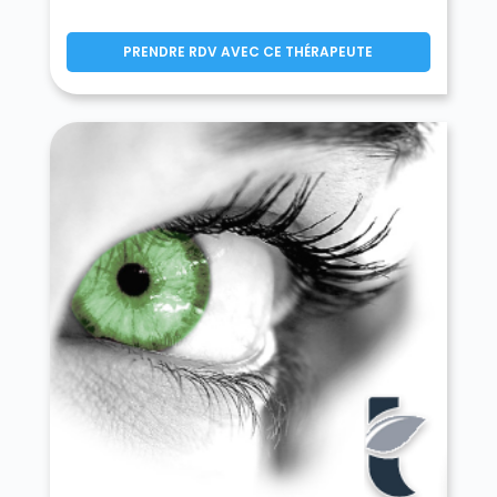
Montereau-sur-le-Jard 77950
Montévrain 77144
PRENDRE RDV AVEC CE THÉRAPEUTE
Montgé-en-Goële 77230
Monthyon 77122
Montigny-le-Guesdier 77480
Montigny-Lencoup 77520
Montigny-sur-Loing 77690
Montmachoux 77940
Montolivet 77320
Montry 77450
Moret-Loing-et-Orvanne 77250
Mormant 77720
Mortcerf 77163
Mortery 77160
Mouroux 77120
Mousseaux-lès-Bray 77480
Moussy-le-Neuf 77230
Moussy-le-Vieux 77230
Mouy-sur-Seine 77480
Nandy 77176
Nangis 77370
Nanteau-sur-Essonne 77760
Nanteau-sur-Lunain 77710
Nanteuil-lès-Meaux 77100
Nanteuil-sur-Marne 77730
Nantouillet 77230
Nemours 77140
Neufmoutiers-en-Brie 77610
Noisiel 77186
Noisy-Rudignon 77940