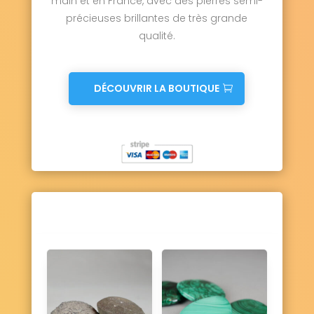
main et en France, avec des pierres semi-
Ury 77760
Ussy-sur-Marne 77260
précieuses brillantes de très grande
Vaires-sur-Marne 77360
qualité.
Valence-en-Brie 77830
Vanvillé 77370
Varennes-sur-Seine 77130
Varreddes 77910
Vaucourtois 77580
Le Vaudoué 77123
Vaudoy-en-Brie 77141
DÉCOUVRIR LA BOUTIQUE
Vaux-le-Pénil 77000
Vaux-sur-Lunain 77710
Vendrest 77440
Verdelot 77510
Verneuil-l'Étang 77390
Vernou-la-Celle-sur-Seine 77670
Vert-Saint-Denis 77240
Vieux-Champagne 77370
Vignely 77450
Villebéon 77710
Villecerf 77250
Villemaréchal 77710
Villemareuil 77470
Villemer 77250
Villenauxe-la-Petite 77480
Villeneuve-le-Comte 77174
Villeneuve-les-Bordes 77154
Villeneuve-Saint-Denis 77174
Villeneuve-sous-Dammartin 77230
Villeneuve-sur-Bellot 77510
Villenoy 77124
Villeparisis 77270
Villeroy 77410