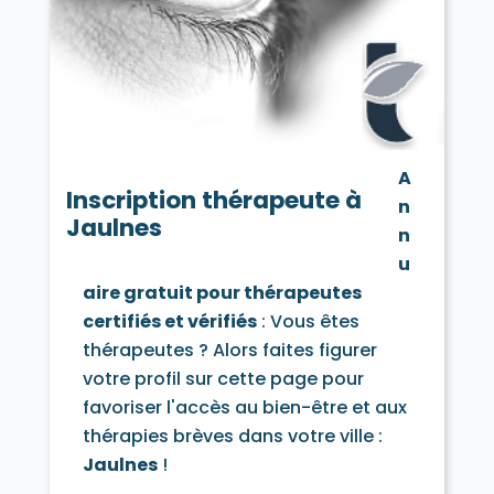
Boissise-la-Bertrand 77350
Boissise-le-Roi 77310
Boissy-aux-Cailles 77760
Boissy-le-Châtel 77169
Boitron 77750
Bombon 77720
Bougligny 77570
Boulancourt 77760
Bouleurs 77580
Bourron-Marlotte 77780
Boutigny 77470
A
Bransles 77620
Bray-sur-Seine 77480
Inscription thérapeute à
n
Bréau 77720
Brie-Comte-Robert 77170
Jaulnes
La Brosse-Montceaux 77940
n
Brou-sur-Chantereine 77177
Burcy 77760
u
Bussières 77750
aire gratuit pour thérapeutes
Bussy-Saint-Georges 77600
certifiés et vérifiés
: Vous êtes
Bussy-Saint-Martin 77600
Buthiers 77760
Cannes-Écluse 77130
Carnetin 77400
thérapeutes ? Alors faites figurer
La Celle-sur-Morin 77515
Cély 77930
votre profil sur cette page pour
Cerneux 77320
Cesson 77240
favoriser l'accès au bien-être et aux
Cessoy-en-Montois 77520
thérapies brèves dans votre ville :
Chailly-en-Bière 77930
Chailly-en-Brie 77120
Chaintreaux 77460
Jaulnes
!
Chalautre-la-Grande 77171