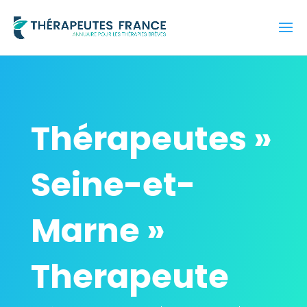
Thérapeutes »
Seine-et-
Marne »
Therapeute