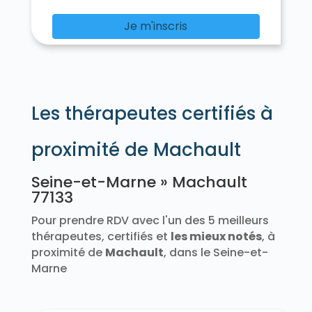
Chalautre-la-Petite 77160
Chalifert 77144
Chalmaison 77650
Chambry 77910
Je m'inscris
Chamigny 77260
Champagne-sur-Seine 77430
Champcenest 77560
Champdeuil 77390
Champeaux 77720
Champs-sur-Marne 77420
Les thérapeutes certifiés à
Changis-sur-Marne 77660
Chanteloup-en-Brie 77600
La Chapelle-Gauthier 77720
proximité de Machault
La Chapelle-Iger 77540
La Chapelle-la-Reine 77760
Seine-et-Marne » Machault
La Chapelle-Moutils 77320
77133
La Chapelle-Rablais 77370
La Chapelle-Saint-Sulpice 77160
Pour prendre RDV avec l'un des 5 meilleurs
Les Chapelles-Bourbon 77610
thérapeutes, certifiés et
les mieux notés
, à
Charmentray 77410
Charny 77410
proximité de
Machault
, dans le Seine-et-
Chartrettes 77590
Chartronges 77320
Marne
Châteaubleau 77370
Château-Landon 77570
Le Châtelet-en-Brie 77820