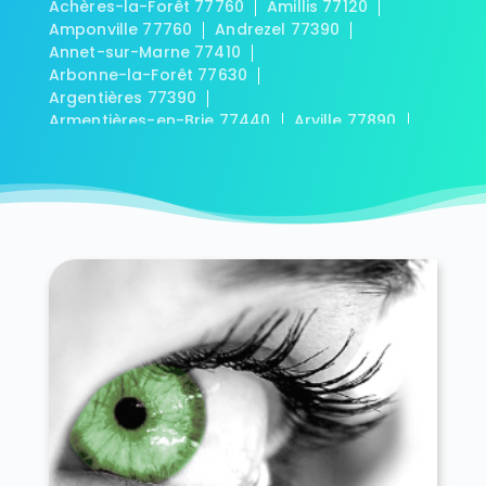
Achères-la-Forêt 77760
Amillis 77120
Amponville 77760
Andrezel 77390
Annet-sur-Marne 77410
Arbonne-la-Forêt 77630
Argentières 77390
Armentières-en-Brie 77440
Arville 77890
Aubepierre-Ozouer-le-Repos 77720
Aufferville 77570
Augers-en-Brie 77560
Aulnoy 77120
Avon 77210
Baby 77480
Bagneaux-sur-Loing 77167
Bailly-Romainvilliers 77700
Balloy 77118
Bannost-Villegagnon 77970
Barbey 77130
Barbizon 77630
Barcy 77910
Bassevelle 77750
Bazoches-lès-Bray 77118
Beauchery-Saint-Martin 77560
Beaumont-du-Gâtinais 77890
Beautheil 77120
Beauvoir 77390
Bellot 77510
Bernay-Vilbert 77540
Beton-Bazoches 77320
Bezalles 77970
Blandy 77115
Blennes 77940
Boisdon 77970
Bois-le-Roi 77590
Boissettes 77350