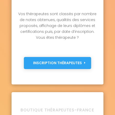
Saint-Germain-sous-Doue 77169
Saint-Germain-sur-École 77930
Saint-Germain-sur-Morin 77860
Vos thérapeutes sont classés par nombre
Saint-Hilliers 77160
de notes obtenues, qualités des services
Saint-Jean-les-Deux-Jumeaux 77660
proposés, affichage de leurs diplômes et
Saint-Just-en-Brie 77370
certifications puis, par date d’inscription.
Saint-Léger 77510
Vous êtes thérapeute ?
Saint-Loup-de-Naud 77650
Saint-Mammès 77670
Saint-Mard 77230
Saint-Mars-Vieux-Maisons 77320
Saint-Martin-des-Champs 77320
Saint-Martin-du-Boschet 77320
INSCRIPTION THÉRAPEUTES
Saint-Martin-en-Bière 77630
Saint-Méry 77720
Saint-Mesmes 77410
Saint-Ouen-en-Brie 77720
Saint-Ouen-sur-Morin 77750
Saint-Pathus 77178
Saint-Pierre-lès-Nemours 77140
Saint-Rémy-la-Vanne 77320
Saints 77120
Saint-Sauveur-lès-Bray 77480
Saint-Sauveur-sur-École 77930
BOUTIQUE THÉRAPEUTES-FRANCE
Saint-Siméon 77169
Saint-Soupplets 77165