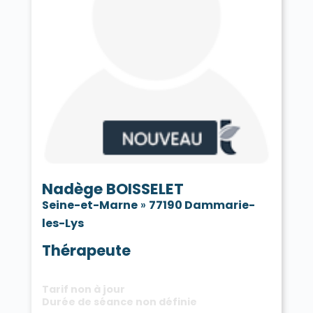
Marcilly 77139
Les Marêts 77560
Mareuil-lès-Meaux 77100
Marles-en-Brie 77610
Marolles-en-Brie 77120
Marolles-sur-Seine 77130
Mary-sur-Marne 77440
Mauperthuis 77120
Mauregard 77990
May-en-Multien 77145
Meaux 77100
Le Mée-sur-Seine 77350
Meigneux 77520
Meilleray 77320
Melun 77000
Melz-sur-Seine 77171
Méry-sur-Marne 77730
Le Mesnil-Amelot 77990
Messy 77410
Nadège BOISSELET
Misy-sur-Yonne 77130
Mitry-Mory 77290
Moisenay 77950
Moissy-Cramayel 77550
Seine-et-Marne
»
77190 Dammarie-
Mondreville 77570
les-Lys
Mons-en-Montois 77520
Montceaux-lès-Meaux 77470
Thérapeute
Montceaux-lès-Provins 77151
Montcourt-Fromonville 77140
Montdauphin 77320
Montenils 77320
Tarif non à jour
Durée de séance non définie
Montereau-Fault-Yonne 77130