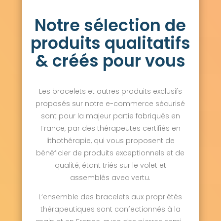
Saint-Thibault-des-Vignes 77400
Notre sélection de
Salins 77148
Sammeron 77260
Samois-sur-Seine 77920
Samoreau 77210
produits qualitatifs
Sancy 77580
Sancy-lès-Provins 77320
Savigny-le-Temple 77176
Savins 77650
& créés pour vous
Seine-Port 77240
Sept-Sorts 77260
Serris 77700
Servon 77170
Signy-Signets 77640
Sigy 77520
Les bracelets et autres produits exclusifs
Sivry-Courtry 77115
Sognolles-en-Montois 77520
proposés sur notre e-commerce sécurisé
Soignolles-en-Brie 77111
Soisy-Bouy 77650
sont pour la majeur partie fabriqués en
Solers 77111
Souppes-sur-Loing 77460
France, par des thérapeutes certifiés en
Sourdun 77171
Tancrou 77440
lithothérapie, qui vous proposent de
Thénisy 77520
Thieux 77230
bénéficier de produits exceptionnels et de
Thomery 77810
Thorigny-sur-Marne 77400
Thoury-Férottes 77940
Tigeaux 77163
qualité, étant triés sur le volet et
La Tombe 77130
Torcy 77200
assemblés avec vertu.
Touquin 77131
Tournan-en-Brie 77220
Tousson 77123
La Trétoire 77510
L’ensemble des bracelets aux propriétés
Treuzy-Levelay 77710
Trilbardou 77450
thérapeutiques sont confectionnés à la
Trilport 77470
Trocy-en-Multien 77440