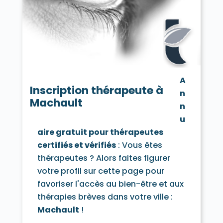
Boissise-la-Bertrand 77350
Boissise-le-Roi 77310
Boissy-aux-Cailles 77760
Boissy-le-Châtel 77169
Boitron 77750
Bombon 77720
Bougligny 77570
Boulancourt 77760
Bouleurs 77580
Bourron-Marlotte 77780
Boutigny 77470
A
Bransles 77620
Bray-sur-Seine 77480
Inscription thérapeute à
n
Bréau 77720
Brie-Comte-Robert 77170
Machault
La Brosse-Montceaux 77940
n
Brou-sur-Chantereine 77177
Burcy 77760
u
Bussières 77750
aire gratuit pour thérapeutes
Bussy-Saint-Georges 77600
certifiés et vérifiés
: Vous êtes
Bussy-Saint-Martin 77600
Buthiers 77760
Cannes-Écluse 77130
Carnetin 77400
thérapeutes ? Alors faites figurer
La Celle-sur-Morin 77515
Cély 77930
votre profil sur cette page pour
Cerneux 77320
Cesson 77240
favoriser l'accès au bien-être et aux
Cessoy-en-Montois 77520
thérapies brèves dans votre ville :
Chailly-en-Bière 77930
Chailly-en-Brie 77120
Chaintreaux 77460
Machault
!
Chalautre-la-Grande 77171