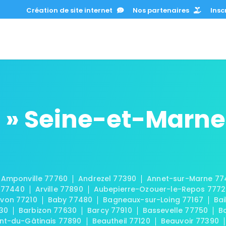
Création de site internet
Nos partenaires
Inscr
 » Seine-et-Marne
Amponville 77760
Andrezel 77390
Annet-sur-Marne 77
 77440
Arville 77890
Aubepierre-Ozouer-le-Repos 777
von 77210
Baby 77480
Bagneaux-sur-Loing 77167
Bai
30
Barbizon 77630
Barcy 77910
Bassevelle 77750
B
t-du-Gâtinais 77890
Beautheil 77120
Beauvoir 77390