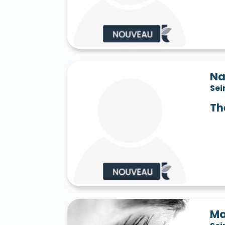
Saint-Jean-les-Deux-Jumeaux 77660
S
Saint-Mard 77230
Saint-Mars-Vieux-Ma
Saint-Martin-en-Bière 77630
Saint-Mér
Saint-Pathus 77178
Saint-Pierre-lès-N
Saint-Sauveur-sur-École 77930
Saint-S
Sammeron 77260
Samois-sur-Seine 77
Savins 77650
Seine-Port 77240
Sept-
Na
Sivry-Courtry 77115
Sognolles-en-Monto
Sei
Sourdun 77171
Tancrou 77440
Thénis
Tigeaux 77163
La Tombe 77130
Torcy
Th
Treuzy-Levelay 77710
Trilbardou 77450
Vaires-sur-Marne 77360
Valence-en-Br
Le Vaudoué 77123
Vaudoy-en-Brie 7714
Verneuil-l'Étang 77390
Vernou-la-Celle
Villebéon 77710
Villecerf 77250
Ville
Villeneuve-le-Comte 77174
Villeneuve-
Villeneuve-sur-Bellot 77510
Villenoy 77
Villiers-en-Bière 77190
Villiers-Saint-G
Villuis 77480
Vimpelles 77520
Vinant
Voulton 77560
Voulx 77940
Vulaines-
Ma