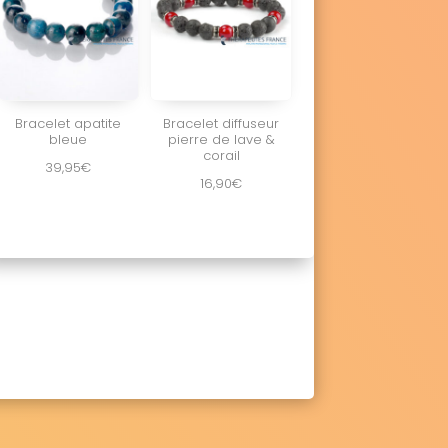
Bracelet apatite
Bracelet diffuseur
bleue
pierre de lave &
corail
39,95
€
16,90
€