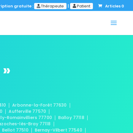
iption gratuite :
Thérapeute
|
Patient
Articles 0
 »
410
Arbonne-la-Forêt 77630
20
Aufferville 77570
lly-Romainvilliers 77700
Balloy 77118
azoches-lès-Bray 77118
Bellot 77510
Bernay-Vilbert 77540