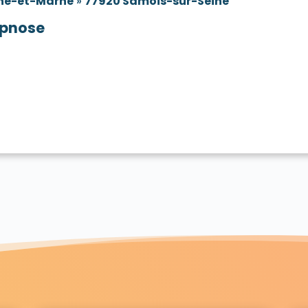
ne-et-Marne
»
77920 Samois-sur-Seine
pnose