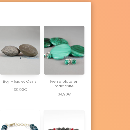
Boji – Isis et Osiris
Pierre plate en
malachite
139,90
€
34,90
€