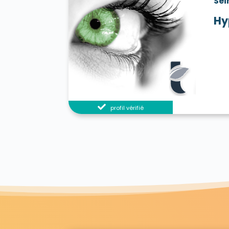
Sei
Hy
profil vérifié