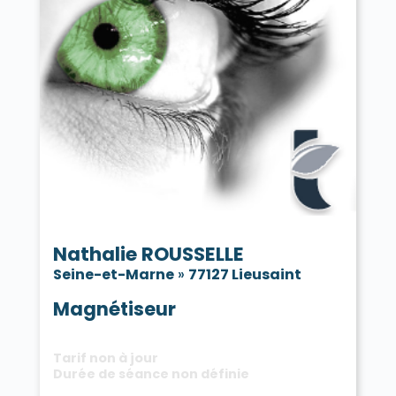
Égligny 77126
Égreville 77620
Émerainville 77184
Esbly 77450
Esmans 77940
Étrépilly 77139
Everly 77157
Évry-Grégy-sur-Yerre 77166
Faremoutiers 77515
Favières 77220
Faÿ-lès-Nemours 77167
Féricy 77133
Férolles-Attilly 77150
Ferrières-en-Brie 77164
La Ferté-Gaucher 77320
La Ferté-sous-Jouarre 77260
Flagy 77940
Fleury-en-Bière 77930
Fontainebleau 77300
Fontaine-Fourches 77480
Nathalie ROUSSELLE
Fontaine-le-Port 77590
Fontains 77370
Fontenailles 77370
Seine-et-Marne
»
77127 Lieusaint
Fontenay-Trésigny 77610
Forfry 77165
Magnétiseur
Forges 77130
Fouju 77390
Fresnes-sur-Marne 77410
Frétoy 77320
Fromont 77760
Fublaines 77470
Tarif non à jour
Garentreville 77890
Gastins 77370
Durée de séance non définie
La Genevraye 77690