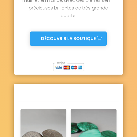
main et en France, avec des pierres semi-
Ury 77760
Ussy-sur-Marne 77260
précieuses brillantes de très grande
Vaires-sur-Marne 77360
qualité.
Valence-en-Brie 77830
Vanvillé 77370
Varennes-sur-Seine 77130
Varreddes 77910
Vaucourtois 77580
Le Vaudoué 77123
Vaudoy-en-Brie 77141
DÉCOUVRIR LA BOUTIQUE
Vaux-le-Pénil 77000
Vaux-sur-Lunain 77710
Vendrest 77440
Verdelot 77510
Verneuil-l'Étang 77390
Vernou-la-Celle-sur-Seine 77670
Vert-Saint-Denis 77240
Vieux-Champagne 77370
Vignely 77450
Villebéon 77710
Villecerf 77250
Villemaréchal 77710
Villemareuil 77470
Villemer 77250
Villenauxe-la-Petite 77480
Villeneuve-le-Comte 77174
Villeneuve-les-Bordes 77154
Villeneuve-Saint-Denis 77174
Villeneuve-sous-Dammartin 77230
Villeneuve-sur-Bellot 77510
Villenoy 77124
Villeparisis 77270
Villeroy 77410