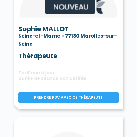
Jouy-sur-Morin 77320
Juilly 77230
Jutigny 77650
Lagny-sur-Marne 77400
Larchant 77760
Laval-en-Brie 77148
Léchelle 77171
Lescherolles 77320
Sophie MALLOT
Lesches 77450
Lésigny 77150
Seine-et-Marne
»
77130 Marolles-sur-
Leudon-en-Brie 77320
Lieusaint 77127
Seine
Limoges-Fourches 77550
Lissy 77550
Liverdy-en-Brie 77220
Thérapeute
Livry-sur-Seine 77000
Lizines 77650
Lizy-sur-Ourcq 77440
Lognes 77185
Longperrier 77230
Longueville 77650
Tarif non à jour
Lorrez-le-Bocage-Préaux 77710
Durée de séance non définie
Louan-Villegruis-Fontaine 77560
Luisetaines 77520
Lumigny-Nesles-Ormeaux 77540
PRENDRE RDV AVEC CE THÉRAPEUTE
Luzancy 77138
Machault 77133
La Madeleine-sur-Loing 77570
Magny-le-Hongre 77700
Maincy 77950
Maisoncelles-en-Brie 77580
Maisoncelles-en-Gâtinais 77570
Maison-Rouge 77370
Marchémoret 77230