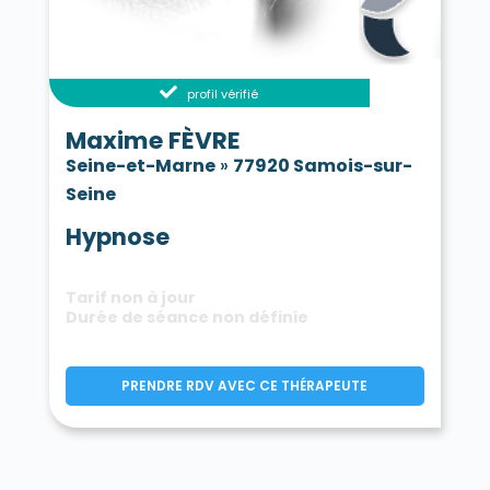
Noisy-sur-École 77123
Nonville 77140
Noyen-sur-Seine 77114
Obsonville 77890
Ocquerre 77440
Oissery 77178
Orly-sur-Morin 77750
Ormesson 77167
profil vérifié
Les Ormes-sur-Voulzie 77134
Othis 77280
Maxime FÈVRE
Ozoir-la-Ferrière 77330
Ozouer-le-Voulgis 77390
Paley 77710
Seine-et-Marne
»
77920 Samois-sur-
Pamfou 77830
Paroy 77520
Seine
Passy-sur-Seine 77480
Pécy 77970
Penchard 77124
Perthes 77930
Hypnose
Pézarches 77131
Pierre-Levée 77580
Le Pin 77181
Le Plessis-aux-Bois 77165
Le Plessis-Feu-Aussoux 77540
Tarif non à jour
Durée de séance non définie
Le Plessis-l'Évêque 77165
Le Plessis-Placy 77440
Poigny 77160
Poincy 77470
Poligny 77167
PRENDRE RDV AVEC CE THÉRAPEUTE
Pommeuse 77515
Pomponne 77400
Pontault-Combault 77340
Pontcarré 77135
Précy-sur-Marne 77410
Presles-en-Brie 77220
Pringy 77310
Provins 77160
Puisieux 77139