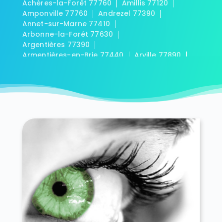
Achères-la-Forêt 77760
Amillis 77120
Amponville 77760
Andrezel 77390
Annet-sur-Marne 77410
Arbonne-la-Forêt 77630
Argentières 77390
Armentières-en-Brie 77440
Arville 77890
Aubepierre-Ozouer-le-Repos 77720
Aufferville 77570
Augers-en-Brie 77560
Aulnoy 77120
Avon 77210
Baby 77480
Bagneaux-sur-Loing 77167
Bailly-Romainvilliers 77700
Balloy 77118
Bannost-Villegagnon 77970
Barbey 77130
Barbizon 77630
Barcy 77910
Bassevelle 77750
Bazoches-lès-Bray 77118
Beauchery-Saint-Martin 77560
Beaumont-du-Gâtinais 77890
Beautheil 77120
Beauvoir 77390
Bellot 77510
Bernay-Vilbert 77540
Beton-Bazoches 77320
Bezalles 77970
Blandy 77115
Blennes 77940
Boisdon 77970
Bois-le-Roi 77590
Boissettes 77350