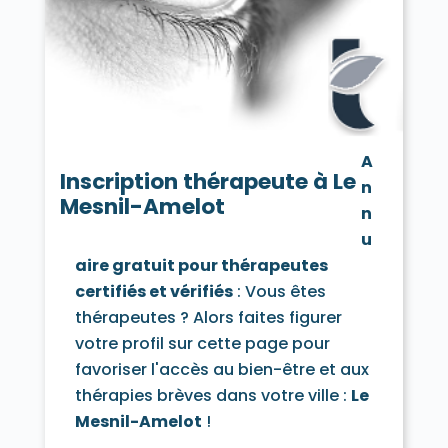
Boissise-la-Bertrand 77350
Boissise-le-Roi 77310
Boissy-aux-Cailles 77760
Boissy-le-Châtel 77169
Boitron 77750
Bombon 77720
Bougligny 77570
Boulancourt 77760
Bouleurs 77580
Bourron-Marlotte 77780
Boutigny 77470
A
Bransles 77620
Bray-sur-Seine 77480
Inscription thérapeute à Le
n
Bréau 77720
Brie-Comte-Robert 77170
Mesnil-Amelot
La Brosse-Montceaux 77940
n
Brou-sur-Chantereine 77177
Burcy 77760
u
Bussières 77750
aire gratuit pour thérapeutes
Bussy-Saint-Georges 77600
certifiés et vérifiés
: Vous êtes
Bussy-Saint-Martin 77600
Buthiers 77760
Cannes-Écluse 77130
Carnetin 77400
thérapeutes ? Alors faites figurer
La Celle-sur-Morin 77515
Cély 77930
votre profil sur cette page pour
Cerneux 77320
Cesson 77240
favoriser l'accès au bien-être et aux
Cessoy-en-Montois 77520
thérapies brèves dans votre ville :
Le
Chailly-en-Bière 77930
Chailly-en-Brie 77120
Chaintreaux 77460
Mesnil-Amelot
!
Chalautre-la-Grande 77171