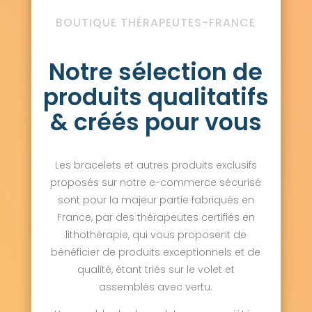
Saint-Thibault-des-Vignes 77400
BOUTIQUE THÉRAPEUTES-FRANCE
Salins 77148
Sammeron 77260
Samois-sur-Seine 77920
Samoreau 77210
Sancy 77580
Sancy-lès-Provins 77320
Notre sélection de
Savigny-le-Temple 77176
Savins 77650
Seine-Port 77240
Sept-Sorts 77260
produits qualitatifs
Serris 77700
Servon 77170
& créés pour vous
Signy-Signets 77640
Sigy 77520
Sivry-Courtry 77115
Sognolles-en-Montois 77520
Soignolles-en-Brie 77111
Soisy-Bouy 77650
Les bracelets et autres produits exclusifs
Solers 77111
Souppes-sur-Loing 77460
proposés sur notre e-commerce sécurisé
Sourdun 77171
Tancrou 77440
sont pour la majeur partie fabriqués en
Thénisy 77520
Thieux 77230
France, par des thérapeutes certifiés en
Thomery 77810
Thorigny-sur-Marne 77400
Thoury-Férottes 77940
Tigeaux 77163
lithothérapie, qui vous proposent de
La Tombe 77130
Torcy 77200
bénéficier de produits exceptionnels et de
Touquin 77131
Tournan-en-Brie 77220
qualité, étant triés sur le volet et
Tousson 77123
La Trétoire 77510
assemblés avec vertu.
Treuzy-Levelay 77710
Trilbardou 77450
Trilport 77470
Trocy-en-Multien 77440