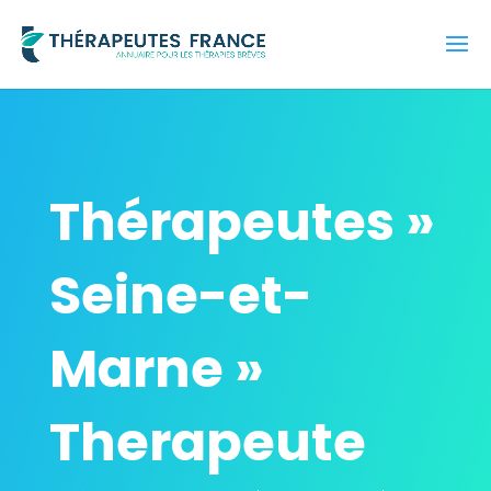
Thérapeutes »
Seine-et-
Marne »
Therapeute