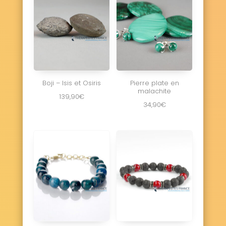
Ville-Saint-Jacques 77130
Villevaudé 77410
Villiers-en-Bière 77190
Villiers-Saint-Georges 77560
Villiers-sous-Grez 77760
Villiers-sur-Morin 77580
Villiers-sur-Seine 77114
Villuis 77480
Vimpelles 77520
Vinantes 77230
Vincy-Manœuvre 77139
Voinsles 77540
Boji – Isis et Osiris
Pierre plate en
Voisenon 77950
Voulangis 77580
malachite
139,90
€
Voulton 77560
Voulx 77940
34,90
€
Vulaines-lès-Provins 77160
Vulaines-sur-Seine 77870
Yèbles 77390