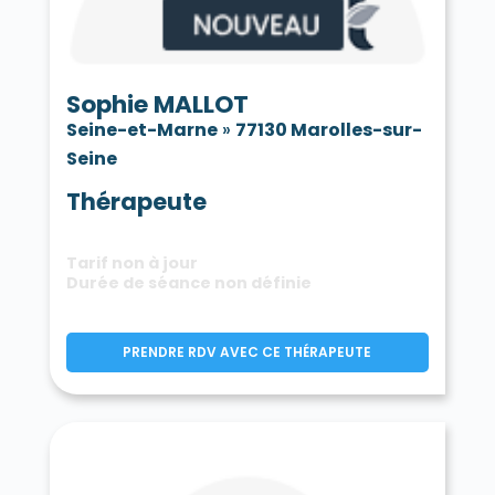
Jouy-sur-Morin 77320
Juilly 77230
Jutigny 77650
Lagny-sur-Marne 77400
Larchant 77760
Laval-en-Brie 77148
Léchelle 77171
Lescherolles 77320
Sophie MALLOT
Lesches 77450
Lésigny 77150
Seine-et-Marne
»
77130 Marolles-sur-
Leudon-en-Brie 77320
Lieusaint 77127
Seine
Limoges-Fourches 77550
Lissy 77550
Liverdy-en-Brie 77220
Thérapeute
Livry-sur-Seine 77000
Lizines 77650
Lizy-sur-Ourcq 77440
Lognes 77185
Longperrier 77230
Longueville 77650
Tarif non à jour
Lorrez-le-Bocage-Préaux 77710
Durée de séance non définie
Louan-Villegruis-Fontaine 77560
Luisetaines 77520
Lumigny-Nesles-Ormeaux 77540
PRENDRE RDV AVEC CE THÉRAPEUTE
Luzancy 77138
Machault 77133
La Madeleine-sur-Loing 77570
Magny-le-Hongre 77700
Maincy 77950
Maisoncelles-en-Brie 77580
Maisoncelles-en-Gâtinais 77570
Maison-Rouge 77370
Marchémoret 77230