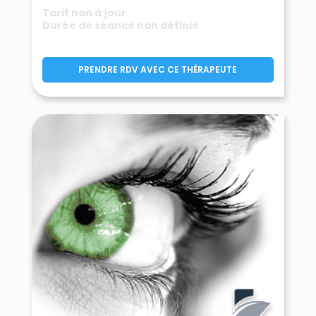
Montereau-sur-le-Jard 77950
Tarif non à jour
Montévrain 77144
Durée de séance non définie
Montgé-en-Goële 77230
Monthyon 77122
Montigny-le-Guesdier 77480
Montigny-Lencoup 77520
PRENDRE RDV AVEC CE THÉRAPEUTE
Montigny-sur-Loing 77690
Montmachoux 77940
Montolivet 77320
Montry 77450
Moret-Loing-et-Orvanne 77250
Mormant 77720
Mortcerf 77163
Mortery 77160
Mouroux 77120
Mousseaux-lès-Bray 77480
Moussy-le-Neuf 77230
Moussy-le-Vieux 77230
Mouy-sur-Seine 77480
Nandy 77176
Nangis 77370
Nanteau-sur-Essonne 77760
Nanteau-sur-Lunain 77710
Nanteuil-lès-Meaux 77100
Nanteuil-sur-Marne 77730
Nantouillet 77230
Nemours 77140
Neufmoutiers-en-Brie 77610
Noisiel 77186
Noisy-Rudignon 77940