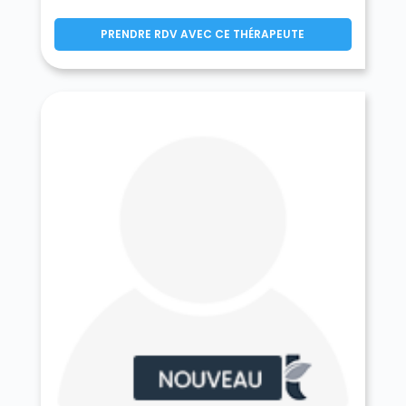
Germigny-l'Évêque 77910
Germigny-sous-Coulombs 77840
PRENDRE RDV AVEC CE THÉRAPEUTE
Gesvres-le-Chapitre 77165
Giremoutiers 77120
Gironville 77890
Gouaix 77114
Gouvernes 77400
La Grande-Paroisse 77130
Grandpuits-Bailly-Carrois 77720
Gravon 77118
Gressy 77410
Gretz-Armainvilliers 77220
Grez-sur-Loing 77880
Grisy-Suisnes 77166
Grisy-sur-Seine 77480
Guérard 77580
Guercheville 77760
Guermantes 77600
Guignes 77390
Gurcy-le-Châtel 77520
Hautefeuille 77515
La Haute-Maison 77580
Héricy 77850
Hermé 77114
Hondevilliers 77510
La Houssaye-en-Brie 77610
Ichy 77890
Isles-les-Meldeuses 77440
Isles-lès-Villenoy 77450
Iverny 77165
Jablines 77450
Jaignes 77440
Jaulnes 77480
Jossigny 77600
Jouarre 77640
Jouy-le-Châtel 77970