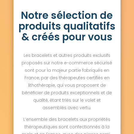
Saint-Thibault-des-Vignes 77400
Notre sélection de
Salins 77148
Sammeron 77260
Samois-sur-Seine 77920
Samoreau 77210
produits qualitatifs
Sancy 77580
Sancy-lès-Provins 77320
Savigny-le-Temple 77176
Savins 77650
& créés pour vous
Seine-Port 77240
Sept-Sorts 77260
Serris 77700
Servon 77170
Signy-Signets 77640
Sigy 77520
Les bracelets et autres produits exclusifs
Sivry-Courtry 77115
Sognolles-en-Montois 77520
proposés sur notre e-commerce sécurisé
Soignolles-en-Brie 77111
Soisy-Bouy 77650
sont pour la majeur partie fabriqués en
Solers 77111
Souppes-sur-Loing 77460
France, par des thérapeutes certifiés en
Sourdun 77171
Tancrou 77440
lithothérapie, qui vous proposent de
Thénisy 77520
Thieux 77230
bénéficier de produits exceptionnels et de
Thomery 77810
Thorigny-sur-Marne 77400
Thoury-Férottes 77940
Tigeaux 77163
qualité, étant triés sur le volet et
La Tombe 77130
Torcy 77200
assemblés avec vertu.
Touquin 77131
Tournan-en-Brie 77220
Tousson 77123
La Trétoire 77510
L’ensemble des bracelets aux propriétés
Treuzy-Levelay 77710
Trilbardou 77450
thérapeutiques sont confectionnés à la
Trilport 77470
Trocy-en-Multien 77440