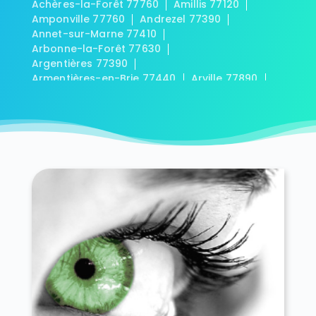
Achères-la-Forêt 77760
Amillis 77120
Amponville 77760
Andrezel 77390
Annet-sur-Marne 77410
Arbonne-la-Forêt 77630
Argentières 77390
Armentières-en-Brie 77440
Arville 77890
Aubepierre-Ozouer-le-Repos 77720
Aufferville 77570
Augers-en-Brie 77560
Aulnoy 77120
Avon 77210
Baby 77480
Bagneaux-sur-Loing 77167
Bailly-Romainvilliers 77700
Balloy 77118
Bannost-Villegagnon 77970
Barbey 77130
Barbizon 77630
Barcy 77910
Bassevelle 77750
Bazoches-lès-Bray 77118
Beauchery-Saint-Martin 77560
Beaumont-du-Gâtinais 77890
Beautheil 77120
Beauvoir 77390
Bellot 77510
Bernay-Vilbert 77540
Beton-Bazoches 77320
Bezalles 77970
Blandy 77115
Blennes 77940
Boisdon 77970
Bois-le-Roi 77590
Boissettes 77350