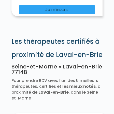
Chalautre-la-Petite 77160
Chalifert 77144
Chalmaison 77650
Chambry 77910
Je m'inscris
Chamigny 77260
Champagne-sur-Seine 77430
Champcenest 77560
Champdeuil 77390
Champeaux 77720
Champs-sur-Marne 77420
Les thérapeutes certifiés à
Changis-sur-Marne 77660
Chanteloup-en-Brie 77600
La Chapelle-Gauthier 77720
proximité de Laval-en-Brie
La Chapelle-Iger 77540
La Chapelle-la-Reine 77760
Seine-et-Marne » Laval-en-Brie
La Chapelle-Moutils 77320
77148
La Chapelle-Rablais 77370
La Chapelle-Saint-Sulpice 77160
Pour prendre RDV avec l'un des 5 meilleurs
Les Chapelles-Bourbon 77610
thérapeutes, certifiés et
les mieux notés
, à
Charmentray 77410
Charny 77410
proximité de
Laval-en-Brie
, dans le Seine-
Chartrettes 77590
Chartronges 77320
et-Marne
Châteaubleau 77370
Château-Landon 77570
Le Châtelet-en-Brie 77820