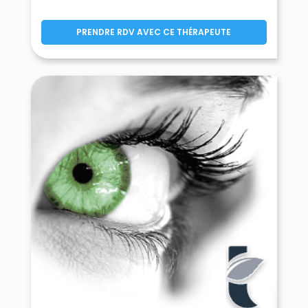
Montereau-sur-le-Jard 77950
Montévrain 77144
PRENDRE RDV AVEC CE THÉRAPEUTE
Montgé-en-Goële 77230
Monthyon 77122
Montigny-le-Guesdier 77480
Montigny-Lencoup 77520
Montigny-sur-Loing 77690
Montmachoux 77940
Montolivet 77320
Montry 77450
Moret-Loing-et-Orvanne 77250
Mormant 77720
Mortcerf 77163
Mortery 77160
Mouroux 77120
Mousseaux-lès-Bray 77480
Moussy-le-Neuf 77230
Moussy-le-Vieux 77230
Mouy-sur-Seine 77480
Nandy 77176
Nangis 77370
Nanteau-sur-Essonne 77760
Nanteau-sur-Lunain 77710
Nanteuil-lès-Meaux 77100
Nanteuil-sur-Marne 77730
Nantouillet 77230
Nemours 77140
Neufmoutiers-en-Brie 77610
Noisiel 77186
Noisy-Rudignon 77940