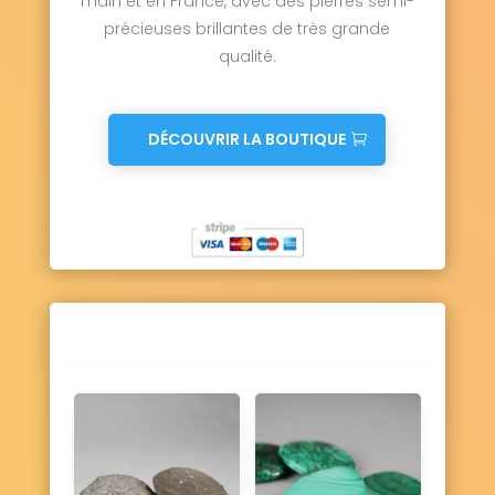
main et en France, avec des pierres semi-
Ury 77760
Ussy-sur-Marne 77260
précieuses brillantes de très grande
Vaires-sur-Marne 77360
qualité.
Valence-en-Brie 77830
Vanvillé 77370
Varennes-sur-Seine 77130
Varreddes 77910
Vaucourtois 77580
Le Vaudoué 77123
Vaudoy-en-Brie 77141
DÉCOUVRIR LA BOUTIQUE
Vaux-le-Pénil 77000
Vaux-sur-Lunain 77710
Vendrest 77440
Verdelot 77510
Verneuil-l'Étang 77390
Vernou-la-Celle-sur-Seine 77670
Vert-Saint-Denis 77240
Vieux-Champagne 77370
Vignely 77450
Villebéon 77710
Villecerf 77250
Villemaréchal 77710
Villemareuil 77470
Villemer 77250
Villenauxe-la-Petite 77480
Villeneuve-le-Comte 77174
Villeneuve-les-Bordes 77154
Villeneuve-Saint-Denis 77174
Villeneuve-sous-Dammartin 77230
Villeneuve-sur-Bellot 77510
Villenoy 77124
Villeparisis 77270
Villeroy 77410