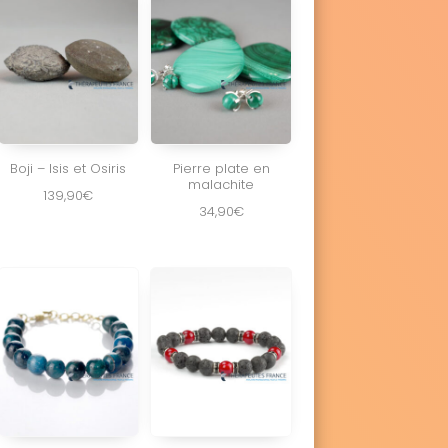
Boji – Isis et Osiris
Pierre plate en
malachite
139,90
€
34,90
€