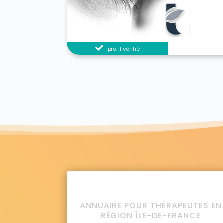
profil vérifié
ANNUAIRE POUR THÉRAPEUTES EN
RÉGION ÎLE-DE-FRANCE