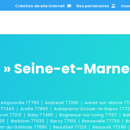
Création de site internet
Nos partenaires
Inscr
 » Seine-et-Marne
Amponville 77760
Andrezel 77390
Annet-sur-Marne 77
 77440
Arville 77890
Aubepierre-Ozouer-le-Repos 777
von 77210
Baby 77480
Bagneaux-sur-Loing 77167
Bai
30
Barbizon 77630
Barcy 77910
Bassevelle 77750
B
t-du-Gâtinais 77890
Beautheil 77120
Beauvoir 77390