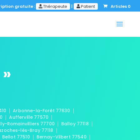
iption gratuite :
Thérapeute
|
Patient
Articles 0
 »
410
Arbonne-la-Forêt 77630
20
Aufferville 77570
lly-Romainvilliers 77700
Balloy 77118
azoches-lès-Bray 77118
Bellot 77510
Bernay-Vilbert 77540