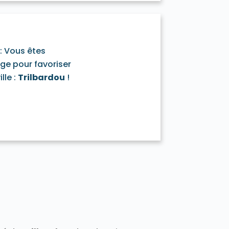
t 77400
Darvault 77140
a-Ramée 77139
Échouboulains 77830
7940
Étrépilly 77139
Everly 77157
y 77133
Férolles-Attilly 77150
leury-en-Bière 77930
: Vous êtes
nailles 77370
age pour favoriser
Frétoy 77320
Fromont 77760
lle :
Trilbardou
!
77910
890
Gouaix 77114
Gouvernes 77400
-Armainvilliers 77220
e 77760
Guermantes 77600
50
Hermé 77114
Hondevilliers 77510
verny 77165
Jablines 77450
sur-Morin 77320
Juilly 77230
Lescherolles 77320
Lesches 77450
iverdy-en-Brie 77220
Longueville 77650
sles-Ormeaux 77540
Luzancy 77138
celles-en-Brie 77580
s Marêts 77560
0
Mary-sur-Marne 77440
7350
Meigneux 77520