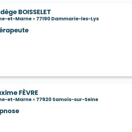
dège BOISSELET
ne-et-Marne
»
77190 Dammarie-les-Lys
érapeute
xime FÈVRE
ne-et-Marne
»
77920 Samois-sur-Seine
pnose