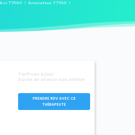
-Roi 77590
Boissettes 77350
7169
Boitron 77750
Bombon 77720
0
Bransles 77620
ou-sur-Chantereine 77177
s 77760
Cannes-Écluse 77130
-en-Montois 77520
Chalautre-la-Petite 77160
77430
Champcenest 77560
Chanteloup-en-Brie 77600
outils 77320
mentray 77410
Charny 77410
elet-en-Brie 77820
Tarif non à jour
in-Neufmontiers 77124
Durée de séance non définie
ssy 77700
Chevrainvilliers 77760
77730
Claye-Souilly 77410
0
Conches-sur-Gondoire 77600
PRENDRE RDV AVEC CE
-Dames 77860
THÉRAPEUTE
les-en-Bassée 77126
0
Courtry 77181
Coutençon 77154
0
Crisenoy 77390
Cuisy 77165
Dagny 77320