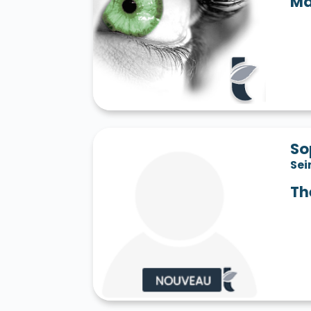
Ma
Saint-Jean-les-Deux-Jumeaux 77660
S
Saint-Mard 77230
Saint-Mars-Vieux-Ma
Saint-Martin-en-Bière 77630
Saint-Mér
Saint-Pathus 77178
Saint-Pierre-lès-N
Saint-Sauveur-sur-École 77930
Saint-S
Sammeron 77260
Samois-sur-Seine 77
Savins 77650
Seine-Port 77240
Sept-
Sivry-Courtry 77115
Sognolles-en-Monto
Sourdun 77171
Tancrou 77440
Thénis
Tigeaux 77163
La Tombe 77130
Torcy
So
Treuzy-Levelay 77710
Trilbardou 77450
Sei
Vaires-sur-Marne 77360
Valence-en-Br
Le Vaudoué 77123
Vaudoy-en-Brie 7714
Th
Verneuil-l'Étang 77390
Vernou-la-Celle
Villebéon 77710
Villecerf 77250
Ville
Villeneuve-le-Comte 77174
Villeneuve-
Villeneuve-sur-Bellot 77510
Villenoy 77
Villiers-en-Bière 77190
Villiers-Saint-G
Villuis 77480
Vimpelles 77520
Vinant
Voulton 77560
Voulx 77940
Vulaines-