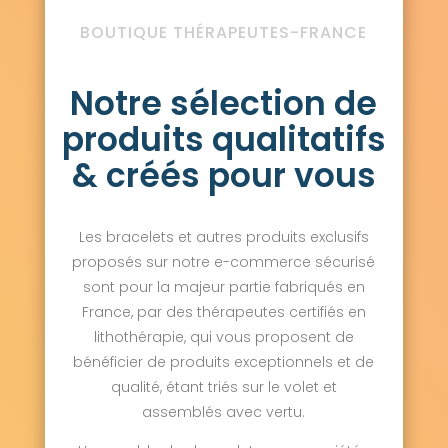
Saint-Thibault-des-Vignes 77400
BOUTIQUE THÉRAPEUTES-FRANCE
Salins 77148
Sammeron 77260
Samois-sur-Seine 77920
Samoreau 77210
Sancy 77580
Sancy-lès-Provins 77320
Notre sélection de
Savigny-le-Temple 77176
Savins 77650
Seine-Port 77240
Sept-Sorts 77260
produits qualitatifs
Serris 77700
Servon 77170
& créés pour vous
Signy-Signets 77640
Sigy 77520
Sivry-Courtry 77115
Sognolles-en-Montois 77520
Soignolles-en-Brie 77111
Soisy-Bouy 77650
Les bracelets et autres produits exclusifs
Solers 77111
Souppes-sur-Loing 77460
proposés sur notre e-commerce sécurisé
Sourdun 77171
Tancrou 77440
sont pour la majeur partie fabriqués en
Thénisy 77520
Thieux 77230
France, par des thérapeutes certifiés en
Thomery 77810
Thorigny-sur-Marne 77400
Thoury-Férottes 77940
Tigeaux 77163
lithothérapie, qui vous proposent de
La Tombe 77130
Torcy 77200
bénéficier de produits exceptionnels et de
Touquin 77131
Tournan-en-Brie 77220
qualité, étant triés sur le volet et
Tousson 77123
La Trétoire 77510
assemblés avec vertu.
Treuzy-Levelay 77710
Trilbardou 77450
Trilport 77470
Trocy-en-Multien 77440