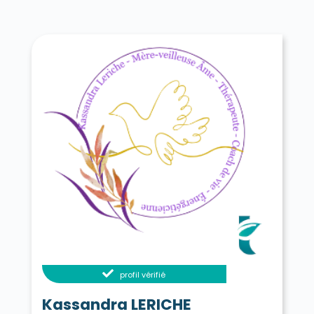
Châtenay-sur-Seine 77126
Châtenoy 77167
Châtillon-la-Borde 77820
Châtres 77610
Chauconin-Neufmontiers 77124
Chauffry 77169
Chaumes-en-Brie 77390
Chelles 77500
Chenoise 77160
Chenou 77570
Chessy 77700
Chevrainvilliers 77760
Chevru 77320
Chevry-Cossigny 77173
Chevry-en-Sereine 77710
Choisy-en-Brie 77320
Citry 77730
Claye-Souilly 77410
Clos-Fontaine 77370
Cocherel 77440
Collégien 77090
Combs-la-Ville 77380
Compans 77290
Conches-sur-Gondoire 77600
Condé-Sainte-Libiaire 77450
Congis-sur-Thérouanne 77440
Coubert 77170
Couilly-Pont-aux-Dames 77860
profil vérifié
Coulombs-en-Valois 77840
Coulommes 77580
Coulommiers 77120
Kassandra LERICHE
Coupvray 77700