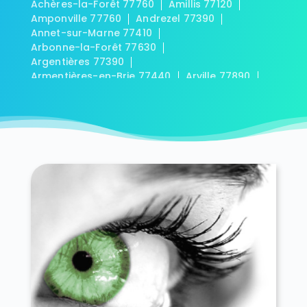
Achères-la-Forêt 77760
Amillis 77120
Amponville 77760
Andrezel 77390
Annet-sur-Marne 77410
Arbonne-la-Forêt 77630
Argentières 77390
Armentières-en-Brie 77440
Arville 77890
Aubepierre-Ozouer-le-Repos 77720
Aufferville 77570
Augers-en-Brie 77560
Aulnoy 77120
Avon 77210
Baby 77480
Bagneaux-sur-Loing 77167
Bailly-Romainvilliers 77700
Balloy 77118
Bannost-Villegagnon 77970
Barbey 77130
Barbizon 77630
Barcy 77910
Bassevelle 77750
Bazoches-lès-Bray 77118
Beauchery-Saint-Martin 77560
Beaumont-du-Gâtinais 77890
Beautheil 77120
Beauvoir 77390
Bellot 77510
Bernay-Vilbert 77540
Beton-Bazoches 77320
Bezalles 77970
Blandy 77115
Blennes 77940
Boisdon 77970
Bois-le-Roi 77590
Boissettes 77350