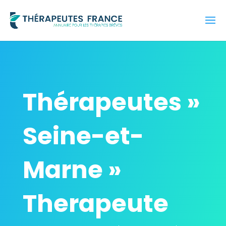
Thérapeutes »
Seine-et-
Marne »
Therapeute