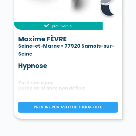
Noisy-sur-École 77123
Nonville 77140
Noyen-sur-Seine 77114
Obsonville 77890
Ocquerre 77440
Oissery 77178
Orly-sur-Morin 77750
Ormesson 77167
profil vérifié
Les Ormes-sur-Voulzie 77134
Othis 77280
Maxime FÈVRE
Ozoir-la-Ferrière 77330
Ozouer-le-Voulgis 77390
Paley 77710
Seine-et-Marne
»
77920 Samois-sur-
Pamfou 77830
Paroy 77520
Seine
Passy-sur-Seine 77480
Pécy 77970
Penchard 77124
Perthes 77930
Hypnose
Pézarches 77131
Pierre-Levée 77580
Le Pin 77181
Le Plessis-aux-Bois 77165
Le Plessis-Feu-Aussoux 77540
Tarif non à jour
Durée de séance non définie
Le Plessis-l'Évêque 77165
Le Plessis-Placy 77440
Poigny 77160
Poincy 77470
Poligny 77167
PRENDRE RDV AVEC CE THÉRAPEUTE
Pommeuse 77515
Pomponne 77400
Pontault-Combault 77340
Pontcarré 77135
Précy-sur-Marne 77410
Presles-en-Brie 77220
Pringy 77310
Provins 77160
Puisieux 77139