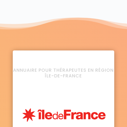
Quiers 77720
Quincy-Voisins 77860
Rampillon 77370
Réau 77550
Rebais 77510
Recloses 77760
Remauville 77710
Reuil-en-Brie 77260
La Rochette 77000
Roissy-en-Brie 77680
Rouilly 77160
Rouvres 77230
Rozay-en-Brie 77540
Rubelles 77950
Rumont 77760
Rupéreux 77560
Saâcy-sur-Marne 77730
Sablonnières 77510
Saint-Ange-le-Viel 77710
Saint-Augustin 77515
ANNUAIRE POUR THÉRAPEUTES EN RÉGION
Saint-Barthélemy 77320
Saint-Brice 77160
ÎLE-DE-FRANCE
Saint-Cyr-sur-Morin 77750
Saint-Denis-lès-Rebais 77510
Sainte-Aulde 77260
Sainte-Colombe 77650
Saint-Fargeau-Ponthierry 77310
Saint-Fiacre 77470
Saint-Germain-Laval 77130
Saint-Germain-Laxis 77950