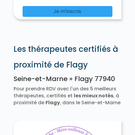
Chalautre-la-Petite 77160
Chalifert 77144
Chalmaison 77650
Chambry 77910
Je m'inscris
Chamigny 77260
Champagne-sur-Seine 77430
Champcenest 77560
Champdeuil 77390
Champeaux 77720
Champs-sur-Marne 77420
Les thérapeutes certifiés à
Changis-sur-Marne 77660
Chanteloup-en-Brie 77600
La Chapelle-Gauthier 77720
proximité de Flagy
La Chapelle-Iger 77540
La Chapelle-la-Reine 77760
Seine-et-Marne » Flagy 77940
La Chapelle-Moutils 77320
La Chapelle-Rablais 77370
Pour prendre RDV avec l'un des 5 meilleurs
La Chapelle-Saint-Sulpice 77160
thérapeutes, certifiés et
les mieux notés
, à
Les Chapelles-Bourbon 77610
proximité de
Flagy
, dans le Seine-et-Marne
Charmentray 77410
Charny 77410
Chartrettes 77590
Chartronges 77320
Châteaubleau 77370
Château-Landon 77570
Le Châtelet-en-Brie 77820