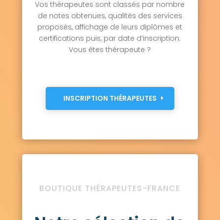
Saint-Germain-sous-Doue 77169
Vos thérapeutes sont classés par nombre
Saint-Germain-sur-École 77930
de notes obtenues, qualités des services
Saint-Germain-sur-Morin 77860
proposés, affichage de leurs diplômes et
Saint-Hilliers 77160
certifications puis, par date d’inscription.
Saint-Jean-les-Deux-Jumeaux 77660
Vous êtes thérapeute ?
Saint-Just-en-Brie 77370
Saint-Léger 77510
Saint-Loup-de-Naud 77650
Saint-Mammès 77670
Saint-Mard 77230
Saint-Mars-Vieux-Maisons 77320
INSCRIPTION THÉRAPEUTES
Saint-Martin-des-Champs 77320
Saint-Martin-du-Boschet 77320
Saint-Martin-en-Bière 77630
Saint-Méry 77720
Saint-Mesmes 77410
Saint-Ouen-en-Brie 77720
Saint-Ouen-sur-Morin 77750
Saint-Pathus 77178
Saint-Pierre-lès-Nemours 77140
BOUTIQUE THÉRAPEUTES-FRANCE
Saint-Rémy-la-Vanne 77320
Saints 77120
Saint-Sauveur-lès-Bray 77480
Saint-Sauveur-sur-École 77930
Saint-Siméon 77169
Saint-Soupplets 77165