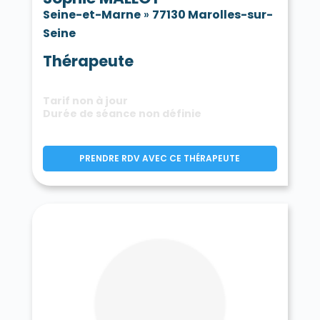
Seine-et-Marne
»
77130 Marolles-sur-
Jouy-sur-Morin 77320
Juilly 77230
Jutigny 77650
Lagny-sur-Marne 77400
Seine
Larchant 77760
Laval-en-Brie 77148
Thérapeute
Léchelle 77171
Lescherolles 77320
Lesches 77450
Lésigny 77150
Leudon-en-Brie 77320
Lieusaint 77127
Tarif non à jour
Limoges-Fourches 77550
Lissy 77550
Durée de séance non définie
Liverdy-en-Brie 77220
Livry-sur-Seine 77000
Lizines 77650
Lizy-sur-Ourcq 77440
Lognes 77185
PRENDRE RDV AVEC CE THÉRAPEUTE
Longperrier 77230
Longueville 77650
Lorrez-le-Bocage-Préaux 77710
Louan-Villegruis-Fontaine 77560
Luisetaines 77520
Lumigny-Nesles-Ormeaux 77540
Luzancy 77138
Machault 77133
La Madeleine-sur-Loing 77570
Magny-le-Hongre 77700
Maincy 77950
Maisoncelles-en-Brie 77580
Maisoncelles-en-Gâtinais 77570
Maison-Rouge 77370
Marchémoret 77230