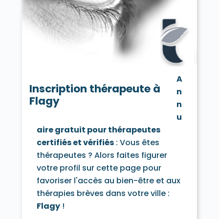
Boissise-la-Bertrand 77350
Boissise-le-Roi 77310
Boissy-aux-Cailles 77760
Boissy-le-Châtel 77169
Boitron 77750
Bombon 77720
Bougligny 77570
Boulancourt 77760
Bouleurs 77580
Bourron-Marlotte 77780
Boutigny 77470
A
Bransles 77620
Bray-sur-Seine 77480
Inscription thérapeute à
n
Bréau 77720
Brie-Comte-Robert 77170
Flagy
La Brosse-Montceaux 77940
n
Brou-sur-Chantereine 77177
Burcy 77760
u
Bussières 77750
aire gratuit pour thérapeutes
Bussy-Saint-Georges 77600
certifiés et vérifiés
: Vous êtes
Bussy-Saint-Martin 77600
Buthiers 77760
Cannes-Écluse 77130
Carnetin 77400
thérapeutes ? Alors faites figurer
La Celle-sur-Morin 77515
Cély 77930
votre profil sur cette page pour
Cerneux 77320
Cesson 77240
favoriser l'accès au bien-être et aux
Cessoy-en-Montois 77520
thérapies brèves dans votre ville :
Chailly-en-Bière 77930
Chailly-en-Brie 77120
Chaintreaux 77460
Flagy
!
Chalautre-la-Grande 77171