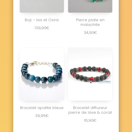
Ville-Saint-Jacques 77130
Villevaudé 77410
Villiers-en-Bière 77190
Villiers-Saint-Georges 77560
Boji – Isis et Osiris
Pierre plate en
Villiers-sous-Grez 77760
malachite
Villiers-sur-Morin 77580
139,90
€
Villiers-sur-Seine 77114
Villuis 77480
34,90
€
Vimpelles 77520
Vinantes 77230
Vincy-Manœuvre 77139
Voinsles 77540
Voisenon 77950
Voulangis 77580
Voulton 77560
Voulx 77940
Vulaines-lès-Provins 77160
Vulaines-sur-Seine 77870
Yèbles 77390
Bracelet apatite bleue
Bracelet diffuseur
pierre de lave & corail
39,95
€
16,90
€