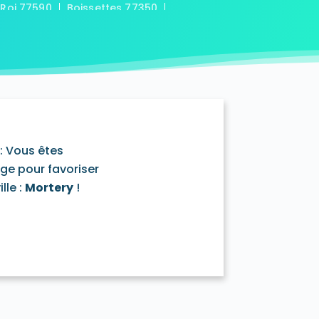
-Roi 77590
Boissettes 77350
7169
Boitron 77750
Bombon 77720
0
Bransles 77620
ou-sur-Chantereine 77177
s 77760
Cannes-Écluse 77130
-en-Montois 77520
Chalautre-la-Petite 77160
77430
Champcenest 77560
Chanteloup-en-Brie 77600
outils 77320
: Vous êtes
mentray 77410
Charny 77410
age pour favoriser
elet-en-Brie 77820
lle :
Mortery
!
in-Neufmontiers 77124
ssy 77700
Chevrainvilliers 77760
77730
Claye-Souilly 77410
0
Conches-sur-Gondoire 77600
-Dames 77860
les-en-Bassée 77126
0
Courtry 77181
Coutençon 77154
0
Crisenoy 77390
Cuisy 77165
Dagny 77320