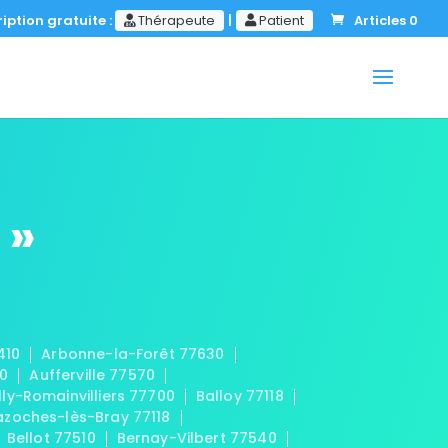
iption gratuite :
Thérapeute
|
Patient
Articles 0
 »
410
Arbonne-la-Forêt 77630
20
Aufferville 77570
lly-Romainvilliers 77700
Balloy 77118
azoches-lès-Bray 77118
Bellot 77510
Bernay-Vilbert 77540