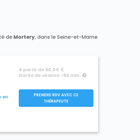
t 77400
Darvault 77140
a-Ramée 77139
Échouboulains 77830
7940
Étrépilly 77139
Everly 77157
y 77133
Férolles-Attilly 77150
leury-en-Bière 77930
nailles 77370
ité de
Mortery
, dans le Seine-et-Marne
Frétoy 77320
Fromont 77760
77910
890
Gouaix 77114
Gouvernes 77400
-Armainvilliers 77220
e 77760
Guermantes 77600
A partir de 60,00
50
Hermé 77114
Hondevilliers 77510
Durée de séance ~60 min.
verny 77165
Jablines 77450
sur-Morin 77320
Juilly 77230
Lescherolles 77320
Lesches 77450
PRENDRE RDV AVEC CE
n en
iverdy-en-Brie 77220
THÉRAPEUTE
Longueville 77650
sles-Ormeaux 77540
Luzancy 77138
celles-en-Brie 77580
s Marêts 77560
0
Mary-sur-Marne 77440
7350
Meigneux 77520