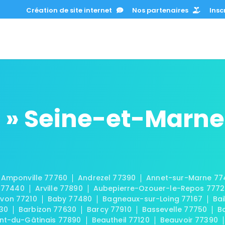
Création de site internet
Nos partenaires
Inscr
 » Seine-et-Marne
Amponville 77760
Andrezel 77390
Annet-sur-Marne 77
 77440
Arville 77890
Aubepierre-Ozouer-le-Repos 777
von 77210
Baby 77480
Bagneaux-sur-Loing 77167
Bai
30
Barbizon 77630
Barcy 77910
Bassevelle 77750
B
t-du-Gâtinais 77890
Beautheil 77120
Beauvoir 77390