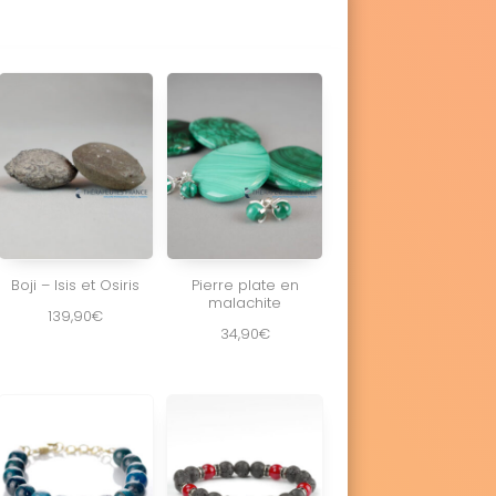
Boji – Isis et Osiris
Pierre plate en
malachite
139,90
€
34,90
€