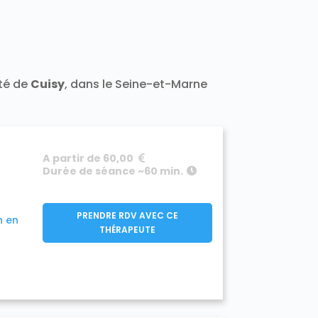
t 77400
Darvault 77140
a-Ramée 77139
Échouboulains 77830
7940
Étrépilly 77139
Everly 77157
y 77133
Férolles-Attilly 77150
leury-en-Bière 77930
nailles 77370
ité de
Cuisy
, dans le Seine-et-Marne
Frétoy 77320
Fromont 77760
77910
890
Gouaix 77114
Gouvernes 77400
-Armainvilliers 77220
e 77760
Guermantes 77600
A partir de 60,00
50
Hermé 77114
Hondevilliers 77510
Durée de séance ~60 min.
verny 77165
Jablines 77450
sur-Morin 77320
Juilly 77230
Lescherolles 77320
Lesches 77450
PRENDRE RDV AVEC CE
n en
iverdy-en-Brie 77220
THÉRAPEUTE
Longueville 77650
sles-Ormeaux 77540
Luzancy 77138
celles-en-Brie 77580
s Marêts 77560
0
Mary-sur-Marne 77440
7350
Meigneux 77520