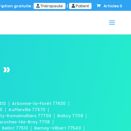
iption gratuite :
Thérapeute
|
Patient
Articles 0
 »
410
Arbonne-la-Forêt 77630
20
Aufferville 77570
lly-Romainvilliers 77700
Balloy 77118
azoches-lès-Bray 77118
Bellot 77510
Bernay-Vilbert 77540