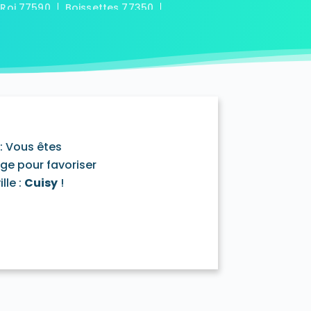
-Roi 77590
Boissettes 77350
7169
Boitron 77750
Bombon 77720
0
Bransles 77620
ou-sur-Chantereine 77177
s 77760
Cannes-Écluse 77130
-en-Montois 77520
Chalautre-la-Petite 77160
77430
Champcenest 77560
Chanteloup-en-Brie 77600
outils 77320
: Vous êtes
mentray 77410
Charny 77410
age pour favoriser
elet-en-Brie 77820
lle :
Cuisy
!
in-Neufmontiers 77124
ssy 77700
Chevrainvilliers 77760
77730
Claye-Souilly 77410
0
Conches-sur-Gondoire 77600
-Dames 77860
les-en-Bassée 77126
0
Courtry 77181
Coutençon 77154
0
Crisenoy 77390
Cuisy 77165
Dagny 77320