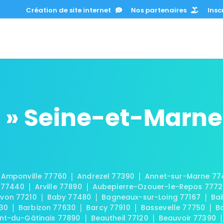
Création de site internet
Nos partenaires
Inscr
 » Seine-et-Marne
Amponville 77760
Andrezel 77390
Annet-sur-Marne 77
 77440
Arville 77890
Aubepierre-Ozouer-le-Repos 777
von 77210
Baby 77480
Bagneaux-sur-Loing 77167
Bai
30
Barbizon 77630
Barcy 77910
Bassevelle 77750
B
t-du-Gâtinais 77890
Beautheil 77120
Beauvoir 77390