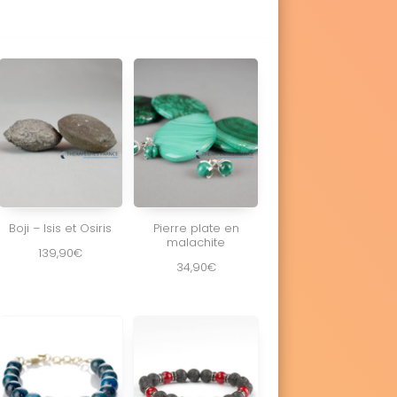
Boji – Isis et Osiris
Pierre plate en
malachite
139,90
€
34,90
€