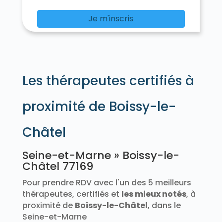
Chalautre-la-Petite 77160
Chalifert 77144
Chalmaison 77650
Chambry 77910
Je m'inscris
Chamigny 77260
Champagne-sur-Seine 77430
Champcenest 77560
Champdeuil 77390
Champeaux 77720
Champs-sur-Marne 77420
Les thérapeutes certifiés à
Changis-sur-Marne 77660
Chanteloup-en-Brie 77600
La Chapelle-Gauthier 77720
proximité de Boissy-le-
La Chapelle-Iger 77540
La Chapelle-la-Reine 77760
Châtel
La Chapelle-Moutils 77320
La Chapelle-Rablais 77370
La Chapelle-Saint-Sulpice 77160
Seine-et-Marne » Boissy-le-
Les Chapelles-Bourbon 77610
Châtel 77169
Charmentray 77410
Charny 77410
Pour prendre RDV avec l'un des 5 meilleurs
Chartrettes 77590
Chartronges 77320
thérapeutes, certifiés et
les mieux notés
, à
Châteaubleau 77370
Château-Landon 77570
proximité de
Boissy-le-Châtel
, dans le
Le Châtelet-en-Brie 77820
Seine-et-Marne