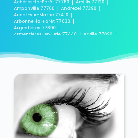
Achères-la-Forêt 77760
Amillis 77120
Amponville 77760
Andrezel 77390
Annet-sur-Marne 77410
Arbonne-la-Forêt 77630
Argentières 77390
Armentières-en-Brie 77440
Arville 77890
Aubepierre-Ozouer-le-Repos 77720
Aufferville 77570
Augers-en-Brie 77560
Aulnoy 77120
Avon 77210
Baby 77480
Bagneaux-sur-Loing 77167
Bailly-Romainvilliers 77700
Balloy 77118
Bannost-Villegagnon 77970
Barbey 77130
Barbizon 77630
Barcy 77910
Bassevelle 77750
Bazoches-lès-Bray 77118
Beauchery-Saint-Martin 77560
Beaumont-du-Gâtinais 77890
Beautheil 77120
Beauvoir 77390
Bellot 77510
Bernay-Vilbert 77540
Beton-Bazoches 77320
Bezalles 77970
Blandy 77115
Blennes 77940
Boisdon 77970
Bois-le-Roi 77590
Boissettes 77350