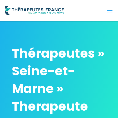
Thérapeutes »
Seine-et-
Marne »
Therapeute