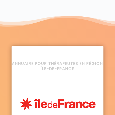
Quiers 77720
Quincy-Voisins 77860
Rampillon 77370
Réau 77550
Rebais 77510
Recloses 77760
Remauville 77710
Reuil-en-Brie 77260
La Rochette 77000
Roissy-en-Brie 77680
Rouilly 77160
Rouvres 77230
Rozay-en-Brie 77540
Rubelles 77950
Rumont 77760
Rupéreux 77560
Saâcy-sur-Marne 77730
Sablonnières 77510
Saint-Ange-le-Viel 77710
Saint-Augustin 77515
ANNUAIRE POUR THÉRAPEUTES EN RÉGION
Saint-Barthélemy 77320
Saint-Brice 77160
ÎLE-DE-FRANCE
Saint-Cyr-sur-Morin 77750
Saint-Denis-lès-Rebais 77510
Sainte-Aulde 77260
Sainte-Colombe 77650
Saint-Fargeau-Ponthierry 77310
Saint-Fiacre 77470
Saint-Germain-Laval 77130
Saint-Germain-Laxis 77950