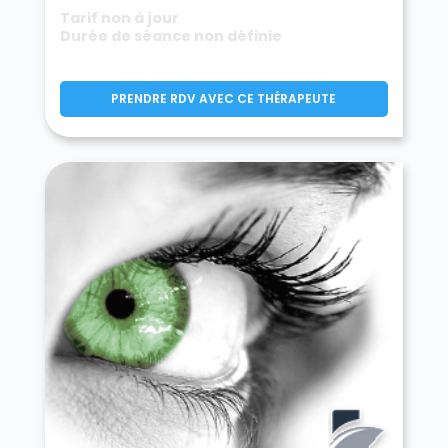
Montereau-sur-le-Jard 77950
Tarif non à jour
Montévrain 77144
Durée de séance non définie
Montgé-en-Goële 77230
Monthyon 77122
Montigny-le-Guesdier 77480
Montigny-Lencoup 77520
PRENDRE RDV AVEC CE THÉRAPEUTE
Montigny-sur-Loing 77690
Montmachoux 77940
Montolivet 77320
Montry 77450
Moret-Loing-et-Orvanne 77250
Mormant 77720
Mortcerf 77163
Mortery 77160
Mouroux 77120
Mousseaux-lès-Bray 77480
Moussy-le-Neuf 77230
Moussy-le-Vieux 77230
Mouy-sur-Seine 77480
Nandy 77176
Nangis 77370
Nanteau-sur-Essonne 77760
Nanteau-sur-Lunain 77710
Nanteuil-lès-Meaux 77100
Nanteuil-sur-Marne 77730
Nantouillet 77230
Nemours 77140
Neufmoutiers-en-Brie 77610
Noisiel 77186
Noisy-Rudignon 77940