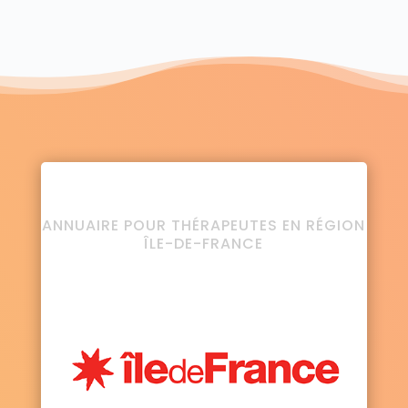
Quiers 77720
Quincy-Voisins 77860
Rampillon 77370
Réau 77550
Rebais 77510
Recloses 77760
Remauville 77710
Reuil-en-Brie 77260
La Rochette 77000
Roissy-en-Brie 77680
Rouilly 77160
Rouvres 77230
Rozay-en-Brie 77540
Rubelles 77950
Rumont 77760
Rupéreux 77560
Saâcy-sur-Marne 77730
Sablonnières 77510
Saint-Ange-le-Viel 77710
Saint-Augustin 77515
ANNUAIRE POUR THÉRAPEUTES EN RÉGION
Saint-Barthélemy 77320
Saint-Brice 77160
ÎLE-DE-FRANCE
Saint-Cyr-sur-Morin 77750
Saint-Denis-lès-Rebais 77510
Sainte-Aulde 77260
Sainte-Colombe 77650
Saint-Fargeau-Ponthierry 77310
Saint-Fiacre 77470
Saint-Germain-Laval 77130
Saint-Germain-Laxis 77950