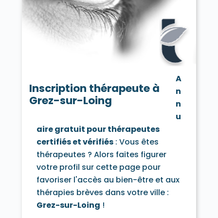
Boissise-la-Bertrand 77350
Boissise-le-Roi 77310
Boissy-aux-Cailles 77760
Boissy-le-Châtel 77169
Boitron 77750
Bombon 77720
Bougligny 77570
Boulancourt 77760
Bouleurs 77580
Bourron-Marlotte 77780
Boutigny 77470
A
Bransles 77620
Bray-sur-Seine 77480
Inscription thérapeute à
n
Bréau 77720
Brie-Comte-Robert 77170
Grez-sur-Loing
La Brosse-Montceaux 77940
n
Brou-sur-Chantereine 77177
Burcy 77760
u
Bussières 77750
aire gratuit pour thérapeutes
Bussy-Saint-Georges 77600
certifiés et vérifiés
: Vous êtes
Bussy-Saint-Martin 77600
Buthiers 77760
Cannes-Écluse 77130
Carnetin 77400
thérapeutes ? Alors faites figurer
La Celle-sur-Morin 77515
Cély 77930
votre profil sur cette page pour
Cerneux 77320
Cesson 77240
favoriser l'accès au bien-être et aux
Cessoy-en-Montois 77520
thérapies brèves dans votre ville :
Chailly-en-Bière 77930
Chailly-en-Brie 77120
Chaintreaux 77460
Grez-sur-Loing
!
Chalautre-la-Grande 77171