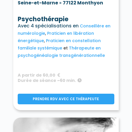
Seine-et-Marne
»
77122 Monthyon
Courcelles-en-Bassée 77126
Courchamp 77560
Courpalay 77540
Psychothérapie
Courquetaine 77390
Courtacon 77560
Courtomer 77390
Courtry 77181
Avec 4 spécialisations en
Conseillère en
Coutençon 77154
Coutevroult 77580
numérologie
Praticien en libération
Crécy-la-Chapelle 77580
énergétique
Praticien en constellation
Crégy-lès-Meaux 77124
familiale systémique
Thérapeute en
Crèvecœur-en-Brie 77610
Crisenoy 77390
psychogénéalogie transgénérationnelle
Croissy-Beaubourg 77183
La Croix-en-Brie 77370
Crouy-sur-Ourcq 77840
Cucharmoy 77160
Cuisy 77165
Dagny 77320
A partir de 60,00
Dammarie-les-Lys 77190
Durée de séance ~60 min.
Dammartin-en-Goële 77230
Dammartin-sur-Tigeaux 77163
Dampmart 77400
Darvault 77140
PRENDRE RDV AVEC CE THÉRAPEUTE
Dhuisy 77440
Diant 77940
Donnemarie-Dontilly 77520
Dormelles 77130
Doue 77510
Douy-la-Ramée 77139
Échouboulains 77830
Les Écrennes 77820