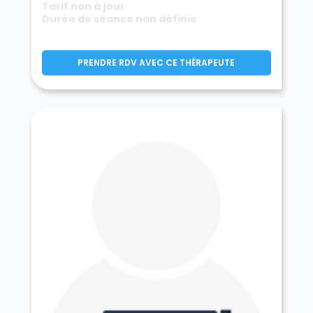
Germigny-l'Évêque 77910
Tarif non à jour
Germigny-sous-Coulombs 77840
Durée de séance non définie
Gesvres-le-Chapitre 77165
Giremoutiers 77120
Gironville 77890
Gouaix 77114
Gouvernes 77400
PRENDRE RDV AVEC CE THÉRAPEUTE
La Grande-Paroisse 77130
Grandpuits-Bailly-Carrois 77720
Gravon 77118
Gressy 77410
Gretz-Armainvilliers 77220
Grez-sur-Loing 77880
Grisy-Suisnes 77166
Grisy-sur-Seine 77480
Guérard 77580
Guercheville 77760
Guermantes 77600
Guignes 77390
Gurcy-le-Châtel 77520
Hautefeuille 77515
La Haute-Maison 77580
Héricy 77850
Hermé 77114
Hondevilliers 77510
La Houssaye-en-Brie 77610
Ichy 77890
Isles-les-Meldeuses 77440
Isles-lès-Villenoy 77450
Iverny 77165
Jablines 77450
Jaignes 77440
Jaulnes 77480
Jossigny 77600
Jouarre 77640
Jouy-le-Châtel 77970