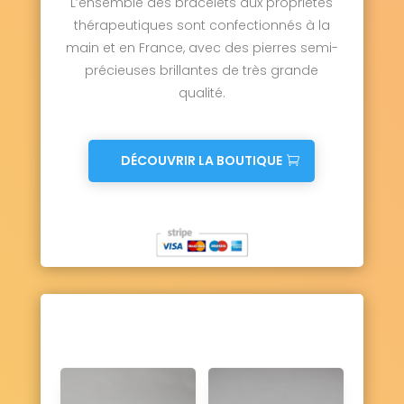
L’ensemble des bracelets aux propriétés
Ury 77760
Ussy-sur-Marne 77260
thérapeutiques sont confectionnés à la
Vaires-sur-Marne 77360
main et en France, avec des pierres semi-
Valence-en-Brie 77830
Vanvillé 77370
Varennes-sur-Seine 77130
précieuses brillantes de très grande
Varreddes 77910
Vaucourtois 77580
qualité.
Le Vaudoué 77123
Vaudoy-en-Brie 77141
Vaux-le-Pénil 77000
Vaux-sur-Lunain 77710
Vendrest 77440
DÉCOUVRIR LA BOUTIQUE
Verdelot 77510
Verneuil-l'Étang 77390
Vernou-la-Celle-sur-Seine 77670
Vert-Saint-Denis 77240
Vieux-Champagne 77370
Vignely 77450
Villebéon 77710
Villecerf 77250
Villemaréchal 77710
Villemareuil 77470
Villemer 77250
Villenauxe-la-Petite 77480
Villeneuve-le-Comte 77174
Villeneuve-les-Bordes 77154
Villeneuve-Saint-Denis 77174
Villeneuve-sous-Dammartin 77230
Villeneuve-sur-Bellot 77510
Villenoy 77124
Villeparisis 77270
Villeroy 77410