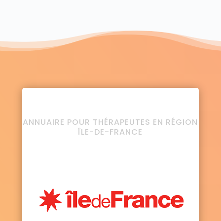
Quiers 77720
Quincy-Voisins 77860
Rampillon 77370
Réau 77550
Rebais 77510
Recloses 77760
Remauville 77710
Reuil-en-Brie 77260
La Rochette 77000
Roissy-en-Brie 77680
Rouilly 77160
Rouvres 77230
Rozay-en-Brie 77540
Rubelles 77950
Rumont 77760
Rupéreux 77560
Saâcy-sur-Marne 77730
Sablonnières 77510
Saint-Ange-le-Viel 77710
Saint-Augustin 77515
ANNUAIRE POUR THÉRAPEUTES EN RÉGION
Saint-Barthélemy 77320
Saint-Brice 77160
ÎLE-DE-FRANCE
Saint-Cyr-sur-Morin 77750
Saint-Denis-lès-Rebais 77510
Sainte-Aulde 77260
Sainte-Colombe 77650
Saint-Fargeau-Ponthierry 77310
Saint-Fiacre 77470
Saint-Germain-Laval 77130
Saint-Germain-Laxis 77950