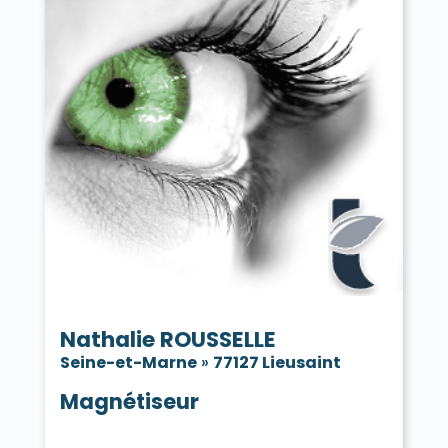
Égligny 77126
Égreville 77620
Émerainville 77184
Esbly 77450
Esmans 77940
Étrépilly 77139
Everly 77157
Évry-Grégy-sur-Yerre 77166
Faremoutiers 77515
Favières 77220
Faÿ-lès-Nemours 77167
Féricy 77133
Férolles-Attilly 77150
Ferrières-en-Brie 77164
La Ferté-Gaucher 77320
La Ferté-sous-Jouarre 77260
Flagy 77940
Fleury-en-Bière 77930
Fontainebleau 77300
Fontaine-Fourches 77480
Fontaine-le-Port 77590
Fontains 77370
Fontenailles 77370
Fontenay-Trésigny 77610
Forfry 77165
Nathalie ROUSSELLE
Forges 77130
Fouju 77390
Seine-et-Marne
»
77127 Lieusaint
Fresnes-sur-Marne 77410
Frétoy 77320
Fromont 77760
Fublaines 77470
Magnétiseur
Garentreville 77890
Gastins 77370
La Genevraye 77690