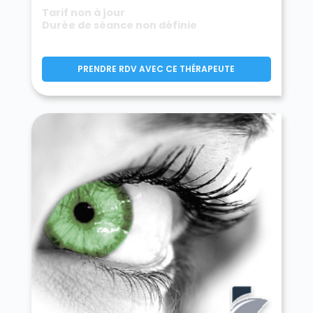
Montereau-sur-le-Jard 77950
Tarif non à jour
Montévrain 77144
Durée de séance non définie
Montgé-en-Goële 77230
Monthyon 77122
Montigny-le-Guesdier 77480
Montigny-Lencoup 77520
PRENDRE RDV AVEC CE THÉRAPEUTE
Montigny-sur-Loing 77690
Montmachoux 77940
Montolivet 77320
Montry 77450
Moret-Loing-et-Orvanne 77250
Mormant 77720
Mortcerf 77163
Mortery 77160
Mouroux 77120
Mousseaux-lès-Bray 77480
Moussy-le-Neuf 77230
Moussy-le-Vieux 77230
Mouy-sur-Seine 77480
Nandy 77176
Nangis 77370
Nanteau-sur-Essonne 77760
Nanteau-sur-Lunain 77710
Nanteuil-lès-Meaux 77100
Nanteuil-sur-Marne 77730
Nantouillet 77230
Nemours 77140
Neufmoutiers-en-Brie 77610
Noisiel 77186
Noisy-Rudignon 77940