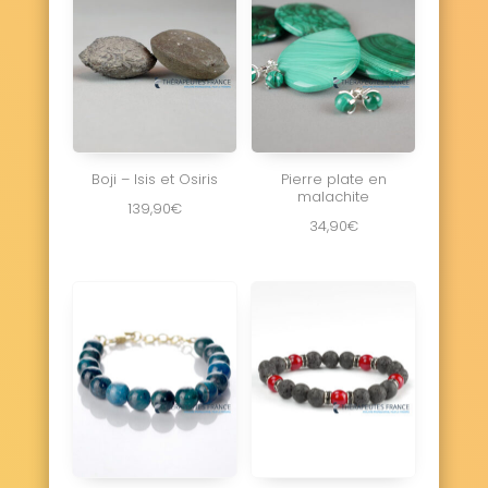
Ville-Saint-Jacques 77130
Villevaudé 77410
Villiers-en-Bière 77190
Villiers-Saint-Georges 77560
Villiers-sous-Grez 77760
Villiers-sur-Morin 77580
Villiers-sur-Seine 77114
Villuis 77480
Vimpelles 77520
Vinantes 77230
Vincy-Manœuvre 77139
Voinsles 77540
Boji – Isis et Osiris
Pierre plate en
Voisenon 77950
Voulangis 77580
malachite
139,90
€
Voulton 77560
Voulx 77940
34,90
€
Vulaines-lès-Provins 77160
Vulaines-sur-Seine 77870
Yèbles 77390