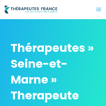
Thérapeutes »
Seine-et-
Marne »
Therapeute