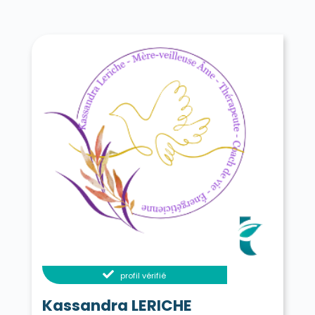
Châtenay-sur-Seine 77126
Châtenoy 77167
Châtillon-la-Borde 77820
Châtres 77610
Chauconin-Neufmontiers 77124
Chauffry 77169
Chaumes-en-Brie 77390
Chelles 77500
Chenoise 77160
Chenou 77570
Chessy 77700
Chevrainvilliers 77760
Chevru 77320
Chevry-Cossigny 77173
Chevry-en-Sereine 77710
Choisy-en-Brie 77320
Citry 77730
Claye-Souilly 77410
Clos-Fontaine 77370
Cocherel 77440
Collégien 77090
Combs-la-Ville 77380
Compans 77290
Conches-sur-Gondoire 77600
Condé-Sainte-Libiaire 77450
Congis-sur-Thérouanne 77440
Coubert 77170
Couilly-Pont-aux-Dames 77860
profil vérifié
Coulombs-en-Valois 77840
Coulommes 77580
Coulommiers 77120
Kassandra LERICHE
Coupvray 77700