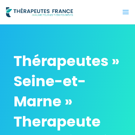
Thérapeutes »
Seine-et-
Marne »
Therapeute