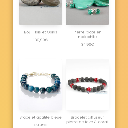
Ville-Saint-Jacques 77130
Villevaudé 77410
Villiers-en-Bière 77190
Villiers-Saint-Georges 77560
Villiers-sous-Grez 77760
Villiers-sur-Morin 77580
Villiers-sur-Seine 77114
Villuis 77480
Boji – Isis et Osiris
Pierre plate en
malachite
Vimpelles 77520
Vinantes 77230
139,90
€
Vincy-Manœuvre 77139
Voinsles 77540
34,90
€
Voisenon 77950
Voulangis 77580
Voulton 77560
Voulx 77940
Vulaines-lès-Provins 77160
Vulaines-sur-Seine 77870
Yèbles 77390
Bracelet apatite bleue
Bracelet diffuseur
pierre de lave & corail
39,95
€