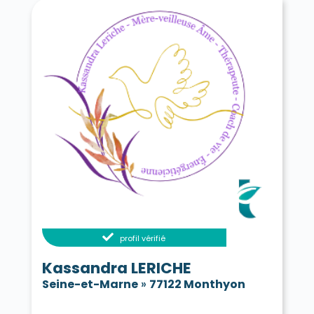
Châtenay-sur-Seine 77126
Châtenoy 77167
Châtillon-la-Borde 77820
Châtres 77610
Chauconin-Neufmontiers 77124
Chauffry 77169
Chaumes-en-Brie 77390
Chelles 77500
Chenoise 77160
Chenou 77570
Chessy 77700
Chevrainvilliers 77760
Chevru 77320
Chevry-Cossigny 77173
Chevry-en-Sereine 77710
Choisy-en-Brie 77320
Citry 77730
Claye-Souilly 77410
Clos-Fontaine 77370
Cocherel 77440
Collégien 77090
Combs-la-Ville 77380
Compans 77290
Conches-sur-Gondoire 77600
Condé-Sainte-Libiaire 77450
profil vérifié
Congis-sur-Thérouanne 77440
Coubert 77170
Kassandra LERICHE
Couilly-Pont-aux-Dames 77860
Seine-et-Marne
»
77122 Monthyon
Coulombs-en-Valois 77840
Coulommes 77580
Coulommiers 77120
Coupvray 77700