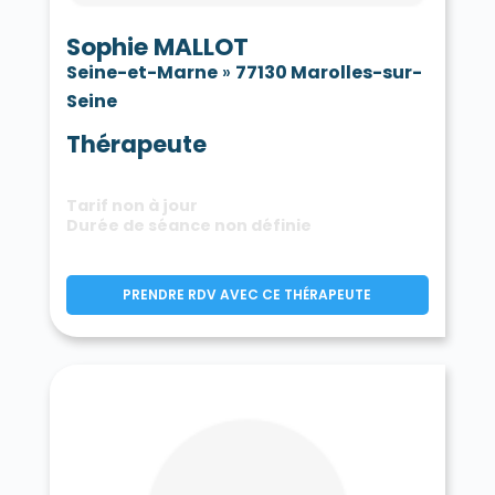
Jouy-sur-Morin 77320
Juilly 77230
Sophie MALLOT
Jutigny 77650
Lagny-sur-Marne 77400
Larchant 77760
Laval-en-Brie 77148
Seine-et-Marne
»
77130 Marolles-sur-
Léchelle 77171
Lescherolles 77320
Seine
Lesches 77450
Lésigny 77150
Leudon-en-Brie 77320
Lieusaint 77127
Thérapeute
Limoges-Fourches 77550
Lissy 77550
Liverdy-en-Brie 77220
Tarif non à jour
Livry-sur-Seine 77000
Lizines 77650
Durée de séance non définie
Lizy-sur-Ourcq 77440
Lognes 77185
Longperrier 77230
Longueville 77650
Lorrez-le-Bocage-Préaux 77710
PRENDRE RDV AVEC CE THÉRAPEUTE
Louan-Villegruis-Fontaine 77560
Luisetaines 77520
Lumigny-Nesles-Ormeaux 77540
Luzancy 77138
Machault 77133
La Madeleine-sur-Loing 77570
Magny-le-Hongre 77700
Maincy 77950
Maisoncelles-en-Brie 77580
Maisoncelles-en-Gâtinais 77570
Maison-Rouge 77370
Marchémoret 77230