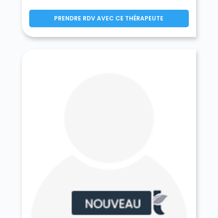
Germigny-l'Évêque 77910
Germigny-sous-Coulombs 77840
PRENDRE RDV AVEC CE THÉRAPEUTE
Gesvres-le-Chapitre 77165
Giremoutiers 77120
Gironville 77890
Gouaix 77114
Gouvernes 77400
La Grande-Paroisse 77130
Grandpuits-Bailly-Carrois 77720
Gravon 77118
Gressy 77410
Gretz-Armainvilliers 77220
Grez-sur-Loing 77880
Grisy-Suisnes 77166
Grisy-sur-Seine 77480
Guérard 77580
Guercheville 77760
Guermantes 77600
Guignes 77390
Gurcy-le-Châtel 77520
Hautefeuille 77515
La Haute-Maison 77580
Héricy 77850
Hermé 77114
Hondevilliers 77510
La Houssaye-en-Brie 77610
Ichy 77890
Isles-les-Meldeuses 77440
Isles-lès-Villenoy 77450
Iverny 77165
Jablines 77450
Jaignes 77440
Jaulnes 77480
Jossigny 77600
Jouarre 77640
Jouy-le-Châtel 77970