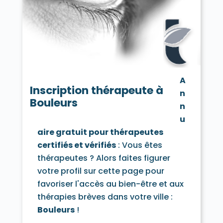
Boissise-la-Bertrand 77350
Boissise-le-Roi 77310
Boissy-aux-Cailles 77760
Boissy-le-Châtel 77169
Boitron 77750
Bombon 77720
Bougligny 77570
Boulancourt 77760
Bouleurs 77580
Bourron-Marlotte 77780
Boutigny 77470
A
Bransles 77620
Bray-sur-Seine 77480
Inscription thérapeute à
n
Bréau 77720
Brie-Comte-Robert 77170
Bouleurs
La Brosse-Montceaux 77940
n
Brou-sur-Chantereine 77177
Burcy 77760
u
Bussières 77750
aire gratuit pour thérapeutes
Bussy-Saint-Georges 77600
certifiés et vérifiés
: Vous êtes
Bussy-Saint-Martin 77600
Buthiers 77760
Cannes-Écluse 77130
Carnetin 77400
thérapeutes ? Alors faites figurer
La Celle-sur-Morin 77515
Cély 77930
votre profil sur cette page pour
Cerneux 77320
Cesson 77240
favoriser l'accès au bien-être et aux
Cessoy-en-Montois 77520
thérapies brèves dans votre ville :
Chailly-en-Bière 77930
Chailly-en-Brie 77120
Chaintreaux 77460
Bouleurs
!
Chalautre-la-Grande 77171