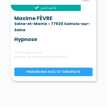
Noisy-sur-École 77123
Nonville 77140
profil vérifié
Noyen-sur-Seine 77114
Obsonville 77890
Ocquerre 77440
Oissery 77178
Maxime FÈVRE
Orly-sur-Morin 77750
Ormesson 77167
Seine-et-Marne
»
77920 Samois-sur-
Les Ormes-sur-Voulzie 77134
Othis 77280
Seine
Ozoir-la-Ferrière 77330
Ozouer-le-Voulgis 77390
Paley 77710
Hypnose
Pamfou 77830
Paroy 77520
Passy-sur-Seine 77480
Pécy 77970
Penchard 77124
Perthes 77930
Tarif non à jour
Pézarches 77131
Pierre-Levée 77580
Durée de séance non définie
Le Pin 77181
Le Plessis-aux-Bois 77165
Le Plessis-Feu-Aussoux 77540
Le Plessis-l'Évêque 77165
PRENDRE RDV AVEC CE THÉRAPEUTE
Le Plessis-Placy 77440
Poigny 77160
Poincy 77470
Poligny 77167
Pommeuse 77515
Pomponne 77400
Pontault-Combault 77340
Pontcarré 77135
Précy-sur-Marne 77410
Presles-en-Brie 77220
Pringy 77310
Provins 77160
Puisieux 77139