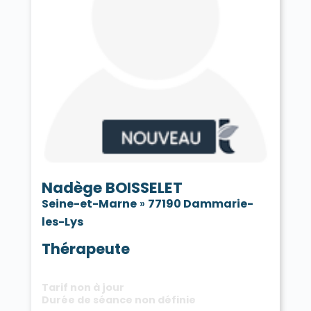
Marcilly 77139
Les Marêts 77560
Mareuil-lès-Meaux 77100
Marles-en-Brie 77610
Marolles-en-Brie 77120
Marolles-sur-Seine 77130
Mary-sur-Marne 77440
Mauperthuis 77120
Mauregard 77990
May-en-Multien 77145
Meaux 77100
Le Mée-sur-Seine 77350
Meigneux 77520
Meilleray 77320
Melun 77000
Melz-sur-Seine 77171
Méry-sur-Marne 77730
Le Mesnil-Amelot 77990
Messy 77410
Nadège BOISSELET
Misy-sur-Yonne 77130
Mitry-Mory 77290
Moisenay 77950
Moissy-Cramayel 77550
Seine-et-Marne
»
77190 Dammarie-
Mondreville 77570
les-Lys
Mons-en-Montois 77520
Montceaux-lès-Meaux 77470
Thérapeute
Montceaux-lès-Provins 77151
Montcourt-Fromonville 77140
Montdauphin 77320
Montenils 77320
Tarif non à jour
Durée de séance non définie
Montereau-Fault-Yonne 77130