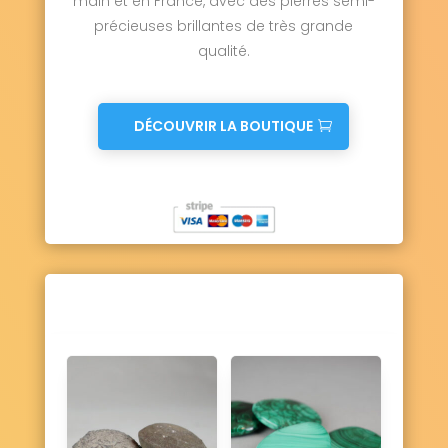
main et en France, avec des pierres semi-
Ury 77760
Ussy-sur-Marne 77260
précieuses brillantes de très grande
Vaires-sur-Marne 77360
qualité.
Valence-en-Brie 77830
Vanvillé 77370
Varennes-sur-Seine 77130
Varreddes 77910
Vaucourtois 77580
Le Vaudoué 77123
Vaudoy-en-Brie 77141
DÉCOUVRIR LA BOUTIQUE
Vaux-le-Pénil 77000
Vaux-sur-Lunain 77710
Vendrest 77440
Verdelot 77510
Verneuil-l'Étang 77390
Vernou-la-Celle-sur-Seine 77670
Vert-Saint-Denis 77240
Vieux-Champagne 77370
Vignely 77450
Villebéon 77710
Villecerf 77250
Villemaréchal 77710
Villemareuil 77470
Villemer 77250
Villenauxe-la-Petite 77480
Villeneuve-le-Comte 77174
Villeneuve-les-Bordes 77154
Villeneuve-Saint-Denis 77174
Villeneuve-sous-Dammartin 77230
Villeneuve-sur-Bellot 77510
Villenoy 77124
Villeparisis 77270
Villeroy 77410