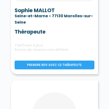
Jouy-sur-Morin 77320
Juilly 77230
Sophie MALLOT
Jutigny 77650
Lagny-sur-Marne 77400
Larchant 77760
Laval-en-Brie 77148
Seine-et-Marne
»
77130 Marolles-sur-
Léchelle 77171
Lescherolles 77320
Seine
Lesches 77450
Lésigny 77150
Leudon-en-Brie 77320
Lieusaint 77127
Thérapeute
Limoges-Fourches 77550
Lissy 77550
Liverdy-en-Brie 77220
Tarif non à jour
Livry-sur-Seine 77000
Lizines 77650
Durée de séance non définie
Lizy-sur-Ourcq 77440
Lognes 77185
Longperrier 77230
Longueville 77650
Lorrez-le-Bocage-Préaux 77710
PRENDRE RDV AVEC CE THÉRAPEUTE
Louan-Villegruis-Fontaine 77560
Luisetaines 77520
Lumigny-Nesles-Ormeaux 77540
Luzancy 77138
Machault 77133
La Madeleine-sur-Loing 77570
Magny-le-Hongre 77700
Maincy 77950
Maisoncelles-en-Brie 77580
Maisoncelles-en-Gâtinais 77570
Maison-Rouge 77370
Marchémoret 77230